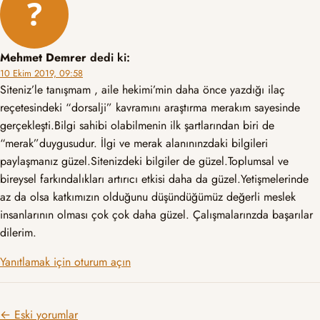
Mehmet Demrer
dedi ki:
10 Ekim 2019, 09:58
Siteniz’le tanışmam , aile hekimi’min daha önce yazdığı ilaç
reçetesindeki “dorsalji” kavramını araştırma merakım sayesinde
gerçekleşti.Bilgi sahibi olabilmenin ilk şartlarından biri de
“merak”duygusudur. İlgi ve merak alanınınzdaki bilgileri
paylaşmanız güzel.Sitenizdeki bilgiler de güzel.Toplumsal ve
bireysel farkındalıkları artırıcı etkisi daha da güzel.Yetişmelerinde
az da olsa katkımızın olduğunu düşündüğümüz değerli meslek
insanlarının olması çok çok daha güzel. Çalışmalarınzda başarılar
dilerim.
Yanıtlamak için oturum açın
Yorum gezinmesi
← Eski yorumlar