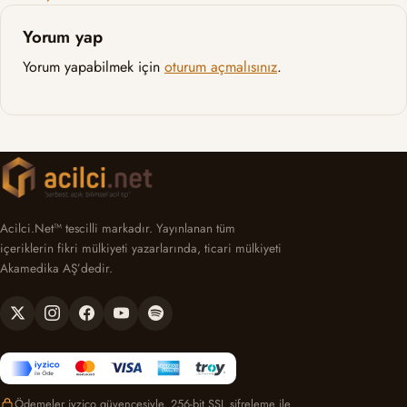
Yorum yap
Yorum yapabilmek için
oturum açmalısınız
.
Acilci.Net™ tescilli markadır. Yayınlanan tüm
içeriklerin fikri mülkiyeti yazarlarında, ticari mülkiyeti
Akamedika AŞ’dedir.
Ödemeler iyzico güvencesiyle, 256-bit SSL şifreleme ile