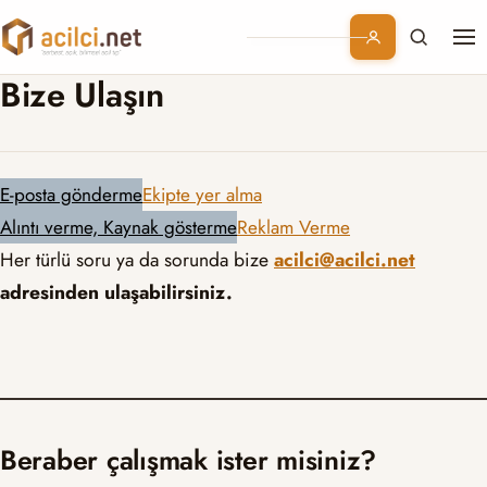
Me
Branşlar
Bize Ulaşın
Konular
E-posta gönderme
Ekipte yer alma
Kurumsal
Alıntı verme, Kaynak gösterme
Reklam Verme
Her türlü soru ya da sorunda bize
acilci@acilci.net
Abonelik
adresinden ulaşabilirsiniz.
Beraber çalışmak ister misiniz?