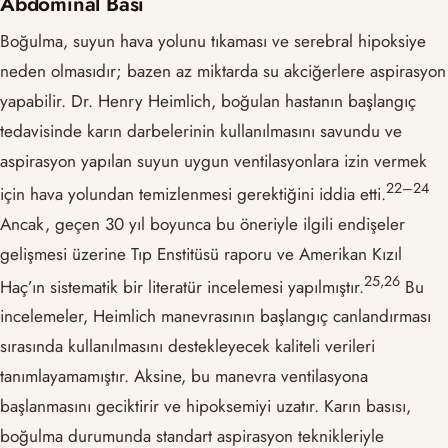
Abdominal Bası
Boğulma, suyun hava yolunu tıkaması ve serebral hipoksiye
neden olmasıdır; bazen az miktarda su akciğerlere aspirasyon
yapabilir. Dr. Henry Heimlich, boğulan hastanın başlangıç
tedavisinde karın darbelerinin kullanılmasını savundu ve
aspirasyon yapılan suyun uygun ventilasyonlara izin vermek
​22–24​
için hava yolundan temizlenmesi gerektiğini iddia etti.
Ancak, geçen 30 yıl boyunca bu öneriyle ilgili endişeler
gelişmesi üzerine Tıp Enstitüsü raporu ve Amerikan Kızıl
​25,26​
Haç’ın sistematik bir literatür incelemesi yapılmıştır.
Bu
incelemeler, Heimlich manevrasının başlangıç canlandırması
sırasında kullanılmasını destekleyecek kaliteli verileri
tanımlayamamıştır. Aksine, bu manevra ventilasyona
başlanmasını geciktirir ve hipoksemiyi uzatır. Karın basısı,
boğulma durumunda standart aspirasyon teknikleriyle