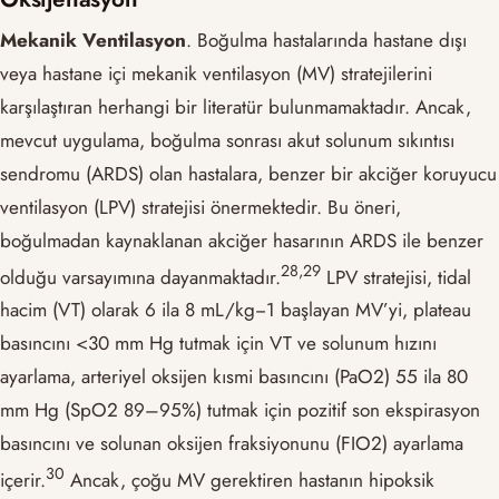
Mekanik Ventilasyon
. Boğulma hastalarında hastane dışı
veya hastane içi mekanik ventilasyon (MV) stratejilerini
karşılaştıran herhangi bir literatür bulunmamaktadır. Ancak,
mevcut uygulama, boğulma sonrası akut solunum sıkıntısı
sendromu (ARDS) olan hastalara, benzer bir akciğer koruyucu
ventilasyon (LPV) stratejisi önermektedir. Bu öneri,
boğulmadan kaynaklanan akciğer hasarının ARDS ile benzer
​28,29​
olduğu varsayımına dayanmaktadır.
LPV stratejisi, tidal
hacim (VT) olarak 6 ila 8 mL/kg−1 başlayan MV’yi, plateau
basıncını <30 mm Hg tutmak için VT ve solunum hızını
ayarlama, arteriyel oksijen kısmi basıncını (PaO2) 55 ila 80
mm Hg (SpO2 89–95%) tutmak için pozitif son ekspirasyon
basıncını ve solunan oksijen fraksiyonunu (FIO2) ayarlama
​30​
içerir.
Ancak, çoğu MV gerektiren hastanın hipoksik