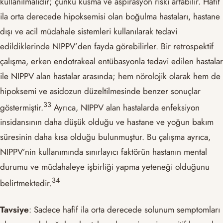
kullanılmalıdır; çünkü kusma ve aspirasyon riski artabilir. Hafif
ila orta derecede hipoksemisi olan boğulma hastaları, hastane
dışı ve acil müdahale sistemleri kullanılarak tedavi
edildiklerinde NIPPV’den fayda görebilirler. Bir retrospektif
çalışma, erken endotrakeal entübasyonla tedavi edilen hastalar
ile NIPPV alan hastalar arasında; hem nörolojik olarak hem de
hipoksemi ve asidozun düzeltilmesinde benzer sonuçlar
​33​
göstermiştir.
Ayrıca, NIPPV alan hastalarda enfeksiyon
insidansının daha düşük olduğu ve hastane ve yoğun bakım
süresinin daha kısa olduğu bulunmuştur. Bu çalışma ayrıca,
NIPPV’nin kullanımında sınırlayıcı faktörün hastanın mental
durumu ve müdahaleye işbirliği yapma yeteneği olduğunu
​34​
belirtmektedir.
Tavsiye
: Sadece hafif ila orta derecede solunum semptomları