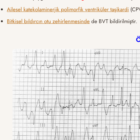
Ailesel katekolaminerjik polimorfik ventriküler taşikardi
(CPVT
Bitkisel bıldırcın otu zehirlenmesinde
de BVT bildirilmiştir.
Ö