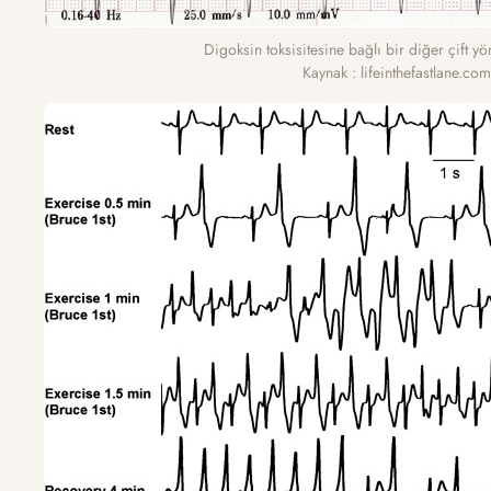
Digoksin toksisitesine bağlı bir diğer çift yön
Kaynak : lifeinthefastlane.co