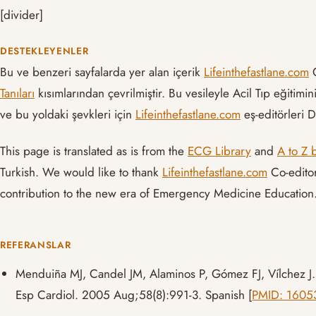
[divider]
DESTEKLEYENLER
Bu ve benzeri sayfalarda yer alan içerik
Lifeinthefastlane.com
G
Tanıları
kısımlarından çevrilmiştir. Bu vesileyle Acil Tıp eğitimi
ve bu yoldaki şevkleri için
Lifeinthefastlane.com
eş-editörleri 
This page is translated as is from the
ECG Library
and
A to Z 
Turkish. We would like to thank
Lifeinthefastlane.com
Co-editor
contribution to the new era of Emergency Medicine Education
REFERANSLAR
Menduiña MJ, Candel JM, Alaminos P, Gómez FJ, Vílchez J. B
Esp Cardiol. 2005 Aug;58(8):991-3. Spanish [
PMID: 1605