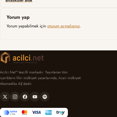
Bifasiküler Blok
Yorum yap
Yorum yapabilmek için
oturum açmalısınız
.
Acilci.Net™ tescilli markadır. Yayınlanan tüm
içeriklerin fikri mülkiyeti yazarlarında, ticari mülkiyeti
Akamedika AŞ’dedir.