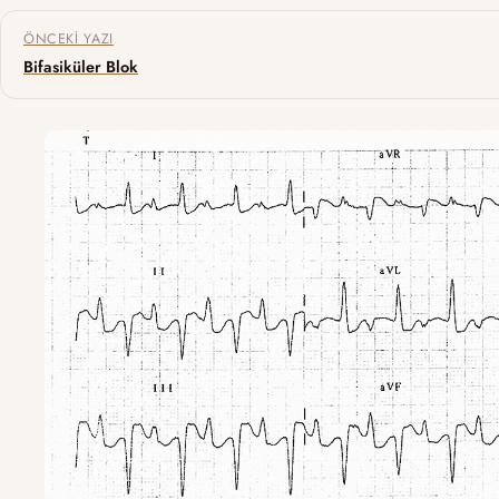
Yazı gezinmesi
ÖNCEKI YAZI
Bifasiküler Blok