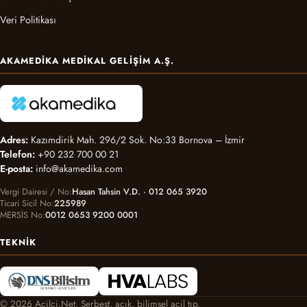
Veri Politikası
AKAMEDIKA MEDIKAL GELIŞIM A.Ş.
Adres:
Kazımdirik Mah. 296/2 Sok. No:33 Bornova – İzmir
Telefon:
+90 232 700 00 21
E-posta:
info@akamedika.com
Vergi Dairesi / No
Hasan Tahsin V.D. · 012 065 3920
Ticari Sicil No
225989
MERSİS No
0012 0653 9200 0001
TEKNIK
© 2026 Acilci.Net. Serbest, açık, bilimsel acil tıp.