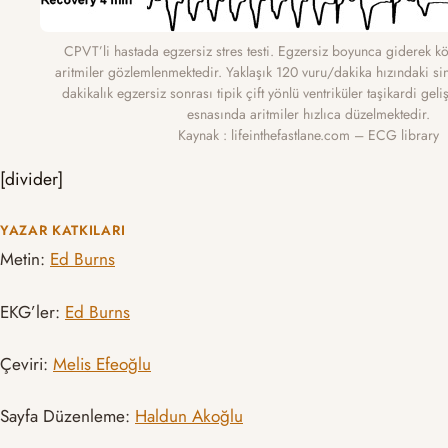
CPVT’li hastada egzersiz stres testi. Egzersiz boyunca giderek köt
aritmiler gözlemlenmektedir. Yaklaşık 120 vuru/dakika hızındaki sin
dakikalık egzersiz sonrası tipik çift yönlü ventriküler taşikardi gel
esnasında aritmiler hızlıca düzelmektedir.
Kaynak : lifeinthefastlane.com – ECG library
[divider]
YAZAR KATKILARI
Metin:
Ed Burns
EKG’ler:
Ed Burns
Çeviri:
Melis Efeoğlu
Sayfa Düzenleme:
Haldun Akoğlu