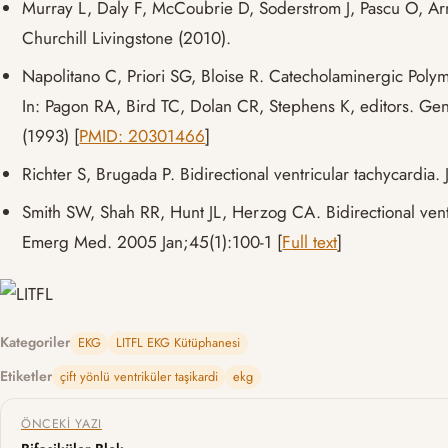
Murray L, Daly F, McCoubrie D, Soderstrom J, Pascu O, A
Churchill Livingstone (2010).
Napolitano C, Priori SG, Bloise R. Catecholaminergic Poly
In: Pagon RA, Bird TC, Dolan CR, Stephens K, editors. Gene
(1993) [
PMID: 20301466
]
Richter S, Brugada P. Bidirectional ventricular tachycardia
Smith SW, Shah RR, Hunt JL, Herzog CA. Bidirectional ventr
Emerg Med. 2005 Jan;45(1):100-1 [
Full text
]
Kategoriler
EKG
LITFL EKG Kütüphanesi
Etiketler
çift yönlü ventriküler taşikardi
ekg
Yazı gezinmesi
ÖNCEKI YAZI