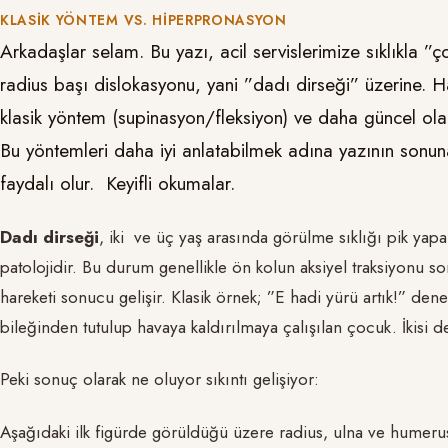
KLASIK YÖNTEM VS. HIPERPRONASYON
Arkadaşlar selam. Bu yazı, acil servislerimize sıklıkla ”
radius başı dislokasyonu, yani ”dadı dirseği” üzerine. Haf
klasik yöntem (supinasyon/fleksiyon) ve daha güncel ola
Bu yöntemleri daha iyi anlatabilmek adına yazının sonu
faydalı olur. Keyifli okumalar.
Dadı dirseği
, iki ve üç yaş arasında görülme sıklığı pik yap
patolojidir. Bu durum genellikle ön kolun aksiyel traksiyonu 
hareketi sonucu gelişir. Klasik örnek; ”E hadi yürü artık!” de
bileğinden tutulup havaya kaldırılmaya çalışılan çocuk. İkisi de
Peki sonuç olarak ne oluyor sıkıntı gelişiyor:
Aşağıdaki ilk figürde görüldüğü üzere radius, ulna ve humerus