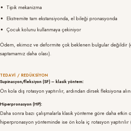
Tipik mekanizma
Ekstremite tam ekstansiyonda, el bileği pronasyonda
Çocuk kolunu kullanmaya çekiniyor
Ödem, ekimoz ve deformite çok beklenen bulgular değildir (e
saptamamız daha olası).
TEDAVI / REDÜKSIYON
Supinasyon/fleksiyon (SF) – klasik yöntem:
Ön kola dış rotasyon yaptırılır, ardından dirsek fleksiyona alını
Hiperpronasyon (HP):
Daha sonra bazı çalışmalarla klasik yönteme göre daha etkin
hiperpronasyon yönteminde ise ön kola iç rotasyon yaptırılır