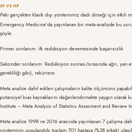
SF VS HP
Peki gerçekten klasik dışı yöntemimiz dadı dirseği için etkili
Emergency Medicine’da yayınlanan bir meta-analizde bu soru
şöyle:
Primer sonlanım: ilk redüksiyon denemesinde başarısızlık
Sekonder sonlanım: Redüksiyon sonrası/sırasında ağrı, yan etk
gerekliliği gibi), rekürrens
Meta analize dahil edilen çalışmaların kalite ölçümünü yapabil
potansiyel bias kaynaklarını değerlendirmekte yaygın olarak ku
Institute – Meta Analysis of Statistics Assesment and Review In
Meta analize 1998 ve 2016 arasında yayınlanan 7 çalışma dah
yönteminin uygulandığı toplam 701 hastaya (%38 erkek) ulaşıla