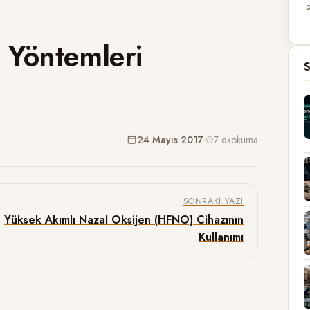
o
 Yöntemleri
S
24 Mayıs 2017
·
7 dk
okuma
SONRAKI YAZI
Yüksek Akımlı Nazal Oksijen (HFNO) Cihazının
Kullanımı