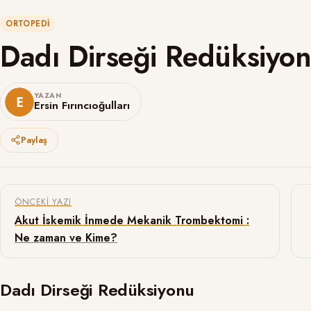
ORTOPEDI
Dadı Dirseği Redüksiyon
YAZAN
Ersin Fırıncıoğulları
Paylaş
Yazı gezinmesi
ÖNCEKI YAZI
Akut İskemik İnmede Mekanik Trombektomi :
Ne zaman ve Kime?
Dadı Dirseği Redüksiyonu