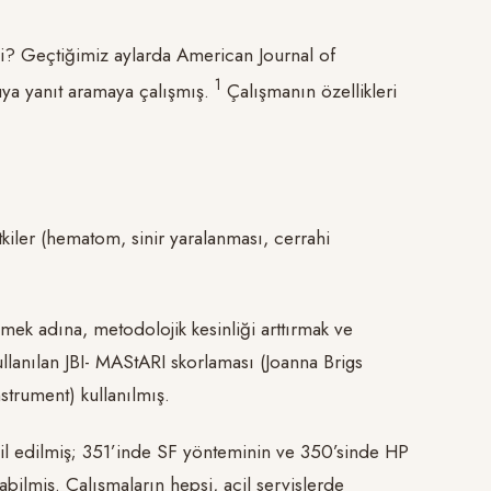
 mi? Geçtiğimiz aylarda American Journal of
1
ya yanıt aramaya çalışmış.
Çalışmanın özellikleri
iler (hematom, sinir yaralanması, cerrahi
mek adına, metodolojik kesinliği arttırmak ve
llanılan JBI- MAStARI skorlaması (Joanna Brigs
strument) kullanılmış.
il edilmiş; 351’inde SF yönteminin ve 350’sinde HP
bilmiş. Çalışmaların hepsi, acil servislerde