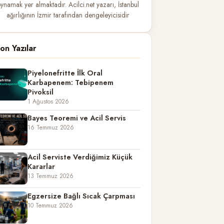
ynamak yer almaktadır. Acilci.net yazarı, İstanbul
ağırlığının İzmir tarafından dengeleyicisidir
on Yazılar
Piyelonefritte İlk Oral
Karbapenem: Tebipenem
Pivoksil
1 Ağustos 2026
Bayes Teoremi ve Acil Servis
16 Temmuz 2026
Acil Serviste Verdiğimiz Küçük
Kararlar
13 Temmuz 2026
Egzersize Bağlı Sıcak Çarpması
10 Temmuz 2026