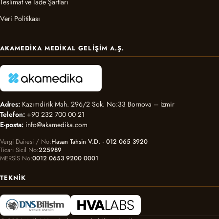
Teslimat ve İade Şartları
Veri Politikası
AKAMEDIKA MEDIKAL GELIŞIM A.Ş.
Adres:
Kazımdirik Mah. 296/2 Sok. No:33 Bornova – İzmir
Telefon:
+90 232 700 00 21
E-posta:
info@akamedika.com
Vergi Dairesi / No
Hasan Tahsin V.D. · 012 065 3920
Ticari Sicil No
225989
MERSİS No
0012 0653 9200 0001
TEKNIK