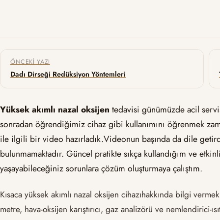
Yazı gezinmesi
ÖNCEKI YAZI
Dadı Dirseği Redüksiyon Yöntemleri
Yüksek akımlı nazal oksijen
tedavisi günümüzde acil servis
sonradan öğrendiğimiz cihaz gibi kullanımını öğrenmek zaman
ile ilgili bir video hazırladık.Videonun başında da dile getird
bulunmamaktadır. Güncel pratikte sıkça kullandığım ve etkinli
yaşayabileceğiniz sorunlara çözüm oluşturmaya çalıştım.
Kısaca yüksek akımlı nazal oksijen cihazıhakkında bilgi vermek 
metre, hava-oksijen karıştırıcı, gaz analizörü ve nemlendirici-ıs