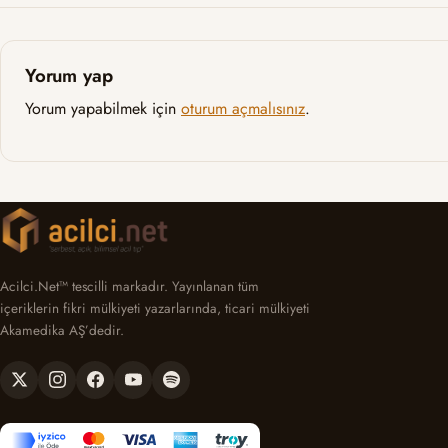
Yorum yap
Yorum yapabilmek için
oturum açmalısınız
.
Acilci.Net™ tescilli markadır. Yayınlanan tüm
içeriklerin fikri mülkiyeti yazarlarında, ticari mülkiyeti
Akamedika AŞ’dedir.