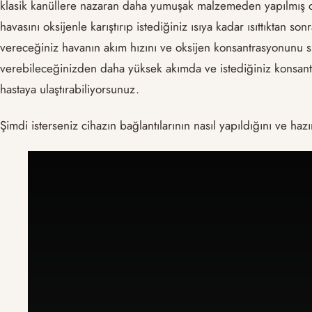
klasik kanüllere nazaran daha yumuşak malzemeden yapılmış o
havasını oksijenle karıştırıp istediğiniz ısıya kadar ısıttıktan s
vereceğiniz havanın akım hızını ve oksijen konsantrasyonunu s
verebileceğinizden daha yüksek akımda ve istediğiniz konsan
hastaya ulaştırabiliyorsunuz.
Şimdi isterseniz cihazın bağlantılarının nasıl yapıldığını ve haz