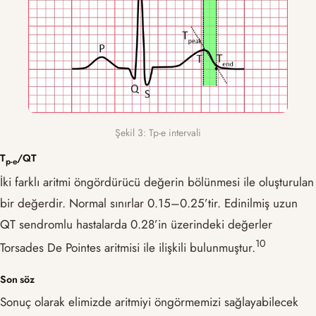
Şekil 3: Tp-e intervali
T
/QT
p-e
İki farklı aritmi öngördürücü değerin bölünmesi ile oluşturulan
bir değerdir. Normal sınırlar 0.15–0.25’tir. Edinilmiş uzun
QT sendromlu hastalarda 0.28’in üzerindeki değerler
​10​
Torsades De Pointes aritmisi ile ilişkili bulunmuştur.
Son söz
Sonuç olarak elimizde aritmiyi öngörmemizi sağlayabilecek