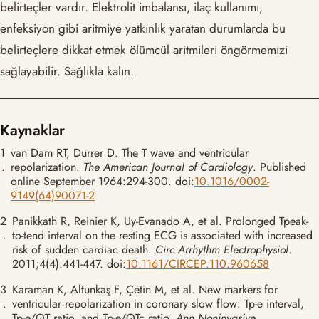
belirteçler vardır. Elektrolit imbalansı, ilaç kullanımı,
enfeksiyon gibi aritmiye yatkınlık yaratan durumlarda bu
belirteçlere dikkat etmek ölümcül aritmileri öngörmemizi
sağlayabilir. Sağlıkla kalın.
Kaynaklar
1
van Dam RT, Durrer D. The T wave and ventricular
.
repolarization.
The American Journal of Cardiology
. Published
online September 1964:294-300. doi:
10.1016/0002-
9149(64)90071-2
2
Panikkath R, Reinier K, Uy-Evanado A, et al. Prolonged Tpeak-
.
to-tend interval on the resting ECG is associated with increased
risk of sudden cardiac death.
Circ Arrhythm Electrophysiol
.
2011;4(4):441-447. doi:
10.1161/CIRCEP.110.960658
3
Karaman K, Altunkaş F, Çetin M, et al. New markers for
.
ventricular repolarization in coronary slow flow: Tp-e interval,
Tp-e/QT ratio, and Tp-e/QTc ratio.
Ann Noninvasive