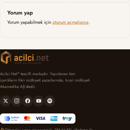
Yorum yap
Yorum yapabilmek için
oturum açmalısınız
.
Acilci.Net™ tescilli markadır. Yayınlanan tüm
içeriklerin fikri mülkiyeti yazarlarında, ticari mülkiyeti
Akamedika AŞ’dedir.
Ödemeler iyzico güvencesiyle, 256-bit SSL şifreleme ile