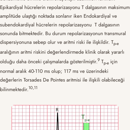
Epikardiyal hücrelerin repolarizasyonu T dalgasının maksimum
amplitüde ulaştığı noktada sonlanır iken Endokardiyal ve
subendokardiyal hücrelerin repolarizasyonu T dalgasının
sonunda bitmektedir. Bu durum repolarizasyonun transmural
dispersiyonuna sebep olur ve aritmi riski ile ilişkildir. T
p-e
aralığının aritmi riskini değerlendirmede klinik olarak yararlı
​9​
olduğu daha önceki çalışmalarda gösterilmiştir.
T
için
p-e
normal aralık 40-110 ms olup; 117 ms ve üzerindeki
değerlerin Torsades De Pointes aritmisi ile ilişkili olabileceği
​10,11​
bilinmektedir.