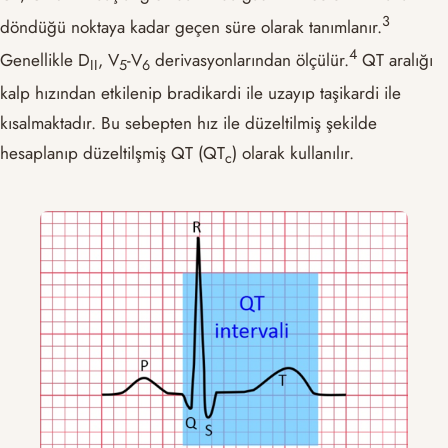
​3​
döndüğü noktaya kadar geçen süre olarak tanımlanır.
​4​
Genellikle D
, V
-V
derivasyonlarından ölçülür.
QT aralığı
II
5
6
kalp hızından etkilenip bradikardi ile uzayıp taşikardi ile
kısalmaktadır. Bu sebepten hız ile düzeltilmiş şekilde
hesaplanıp düzeltilşmiş QT (QT
) olarak kullanılır.
c