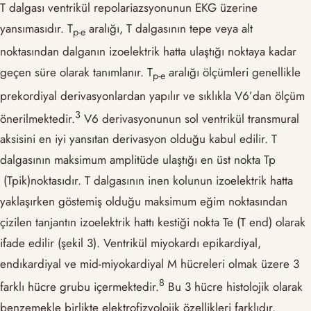
T dalgası ventrikül repolariazsyonunun EKG üzerine
yansımasıdır. T
aralığı, T dalgasının tepe veya alt
p-e
noktasından dalganın izoelektrik hatta ulaştığı noktaya kadar
geçen süre olarak tanımlanır. T
aralığı ölçümleri genellikle
p-e
prekordiyal derivasyonlardan yapılır ve sıklıkla V6’dan ölçüm
​3​
önerilmektedir.
V6 derivasyonunun sol ventrikül transmural
aksisini en iyi yansıtan derivasyon olduğu kabul edilir. T
dalgasının maksimum amplitüde ulaştığı en üst nokta Tp
(Tpik)noktasıdır. T dalgasının inen kolunun izoelektrik hatta
yaklaşırken göstemiş olduğu maksimum eğim noktasından
çizilen tanjantın izoelektrik hattı kestiği nokta Te (T end) olarak
ifade edilir (şekil 3). Ventrikül miyokardı epikardiyal,
endıkardiyal ve mid-miyokardiyal M hücreleri olmak üzere 3
​8​
farklı hücre grubu içermektedir.
Bu 3 hücre histolojik olarak
benzemekle birlikte elektrofizyolojik özellikleri farklıdır.