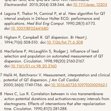
Electrocardiol
. 2015;20(4):338-344. doi:
10.1111/anec.12203
4
Laguna P, Thakor N, Caminal P, et al. New algorithm for QT
.
interval analysis in 24-hour Holter ECG: performance and
applications.
Med Biol Eng Comput
. 1990;28(1):67-73.
doi:
10.1007/BF02441680
5
Higham P, Campbell R. QT dispersion.
Br Heart J
.
.
1994;71(6):508-510. doi:
10.1136/hrt.71.6.508
6
Macfarlane P, McLaughlin S, Rodger J. Influence of lead
.
selection and population on automated measurement of QT
dispersion.
Circulation
. 1998;98(20):2160-2167.
doi:
10.1161/01.cir.98.20.2160
7
Malik M, Batchvarov V. Measurement, interpretation and clinical
.
potential of QT dispersion.
J Am Coll Cardiol
.
2000;36(6):1749-1766. doi:
10.1016/s0735-1097(00)00962-1
8
Haws C, Lux R. Correlation between in vivo transmembrane
.
action potential durations and activation-recovery intervals from
electrograms. Effects of interventions that alter repolarization
time.
Circulation
. 1990;81(1):281-288.