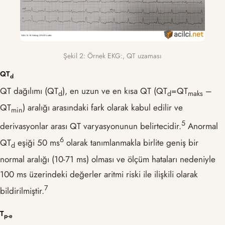
Şekil 2: Örnek EKG:, QT uzaması
QT
d
QT dağılımı (QT
), en uzun ve en kısa QT (QT
=QT
–
d
d
maks
QT
) aralığı arasındaki fark olarak kabul edilir ve
min
​5​
derivasyonlar arası QT varyasyonunun belirtecidir.
Anormal
​6​
QT
eşiği 50 ms
olarak tanımlanmakla birlite geniş bir
d
normal aralığı (10-71 ms) olması ve ölçüm hataları nedeniyle
100 ms üzerindeki değerler aritmi riski ile ilişkili olarak
​7​
bildirilmiştir.
T
p-e