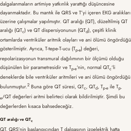
dalgalanmaların artimiye yatkınlık yarattığı düşüncesine
dayanmaktadır. Bu mantık ile QRS ve T’yi içeren EKG aralıkları
üzerine çalışmalar yapılmıştır. QT aralığı (QT), düzeltilmiş QT
aralığı (QT
) ve QT dispersiyonunun (QT
), çeşitli klinik
c
d
ortamlarda ventriküler aritmik olayları ve ani ölümü öngördüğü
gösterilmiştir. Ayrıca, T-tepe-T-ucu (T
) değeri,
p-e
repolarizasyonun transmural dağılımının bir ölçümü olduğu
düşünülen bir parametresidir ve T
‘nin, normal QT
‘li
p-e
c
deneklerde bile ventriküler aritmileri ve ani ölümü öngördüğü
​2​
bulunmuştur.
Buna göre QT süresi, QT
, QT
, T
ile T
c
d
p-e
p-
/QT değerleri aritmi belirteci olarak bildirilmiştir. Şimdi bu
e
değerlerden kısaca bahsedeceğiz.
QT aralığı ve QT
c
QT, QRS’nin başlangıcından T dalgasının izoelektrik hatta