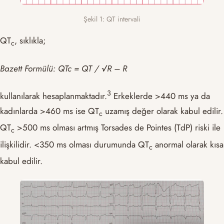
Şekil 1: QT intervali
QT
, sıklıkla;
c
Bazett Formülü: QTc = QT / √R – R
​3​
kullanılarak hesaplanmaktadır.
Erkeklerde >440 ms ya da
kadınlarda >460 ms ise QT
uzamış değer olarak kabul edilir.
c
QT
>500 ms olması artmış Torsades de Pointes (TdP) riski ile
c
ilişkilidir. <350 ms olması durumunda QT
anormal olarak kısa
c
kabul edilir.