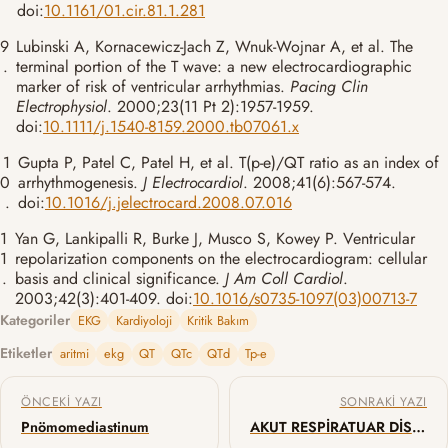
doi:
10.1161/01.cir.81.1.281
9
Lubinski A, Kornacewicz-Jach Z, Wnuk-Wojnar A, et al. The
.
terminal portion of the T wave: a new electrocardiographic
marker of risk of ventricular arrhythmias.
Pacing Clin
Electrophysiol
. 2000;23(11 Pt 2):1957-1959.
doi:
10.1111/j.1540-8159.2000.tb07061.x
1
Gupta P, Patel C, Patel H, et al. T(p-e)/QT ratio as an index of
0
arrhythmogenesis.
J Electrocardiol
. 2008;41(6):567-574.
.
doi:
10.1016/j.jelectrocard.2008.07.016
1
Yan G, Lankipalli R, Burke J, Musco S, Kowey P. Ventricular
1
repolarization components on the electrocardiogram: cellular
.
basis and clinical significance.
J Am Coll Cardiol
.
2003;42(3):401-409. doi:
10.1016/s0735-1097(03)00713-7
Kategoriler
EKG
Kardiyoloji
Kritik Bakım
Etiketler
aritmi
ekg
QT
QTc
QTd
Tp-e
Yazı gezinmesi
ÖNCEKI YAZI
SONRAKI YAZI
Pnömomediastinum
AKUT RESPİRATUAR DİSTRES SENDROMU – ARDS