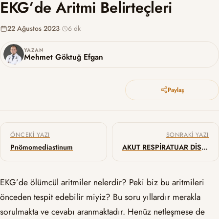
EKG’de Aritmi Belirteçleri
22 Ağustos 2023
·
6 dk
YAZAN
Mehmet Göktuğ Efgan
Paylaş
Yazı gezinmesi
ÖNCEKI YAZI
SONRAKI YAZI
Pnömomediastinum
AKUT RESPİRATUAR DİSTRES SENDROMU – ARDS
EKG’de ölümcül aritmiler nelerdir? Peki biz bu aritmileri
önceden tespit edebilir miyiz? Bu soru yıllardır merakla
sorulmakta ve cevabı aranmaktadır. Henüz netleşmese de