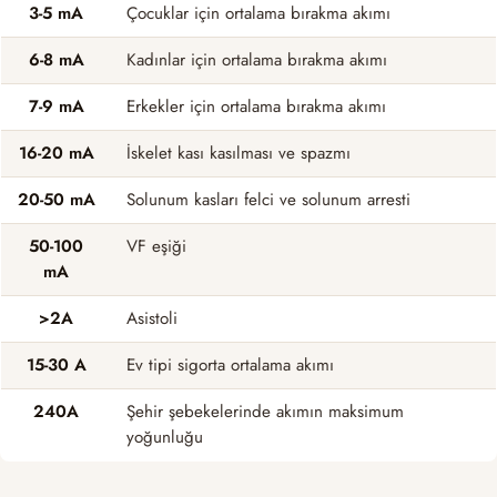
3-5 mA
Çocuklar için ortalama bırakma akımı
6-8 mA
Kadınlar için ortalama bırakma akımı
7-9 mA
Erkekler için ortalama bırakma akımı
16-20 mA
İskelet kası kasılması ve spazmı
20-50 mA
Solunum kasları felci ve solunum arresti
50-100
VF eşiği
mA
>2A
Asistoli
15-30 A
Ev tipi sigorta ortalama akımı
240A
Şehir şebekelerinde akımın maksimum
yoğunluğu