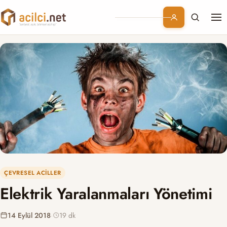
Me
Branşlar
Konular
Kurumsal
Abonelik
ÇEVRESEL ACILLER
Elektrik Yaralanmaları Yönetimi
14 Eylül 2018
·
19 dk