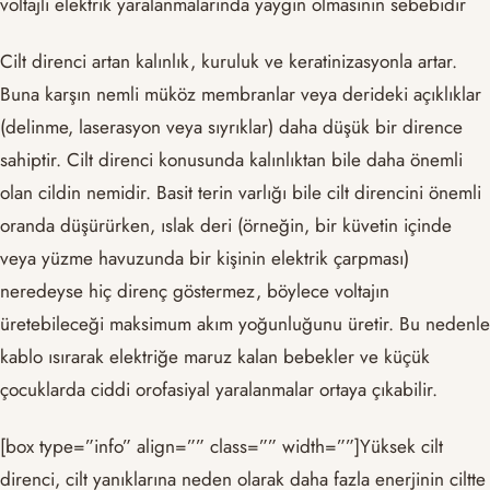
voltajlı elektrik yaralanmalarında yaygın olmasının sebebidir
Cilt direnci artan kalınlık, kuruluk ve keratinizasyonla artar.
Buna karşın nemli müköz membranlar veya derideki açıklıklar
(delinme, laserasyon veya sıyrıklar) daha düşük bir dirence
sahiptir. Cilt direnci konusunda kalınlıktan bile daha önemli
olan cildin nemidir. Basit terin varlığı bile cilt direncini önemli
oranda düşürürken, ıslak deri (örneğin, bir küvetin içinde
veya yüzme havuzunda bir kişinin elektrik çarpması)
neredeyse hiç direnç göstermez, böylece voltajın
üretebileceği maksimum akım yoğunluğunu üretir. Bu nedenle
kablo ısırarak elektriğe maruz kalan bebekler ve küçük
çocuklarda ciddi orofasiyal yaralanmalar ortaya çıkabilir.
[box type=”info” align=”” class=”” width=””]Yüksek cilt
direnci, cilt yanıklarına neden olarak daha fazla enerjinin ciltte