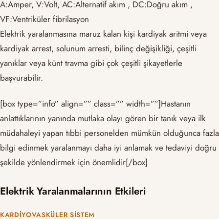
A:Amper, V:Volt, AC:Alternatif akım , DC:Doğru akım ,
VF:Ventriküler fibrilasyon
Elektrik yaralanmasına maruz kalan kişi kardiyak aritmi veya
kardiyak arrest, solunum arresti, bilinç değişikliği, çeşitli
yanıklar veya künt travma gibi çok çeşitli şikayetlerle
başvurabilir.
[box type=”info” align=”” class=”” width=””]Hastanın
anlattıklarının yanında mutlaka olayı gören bir tanık veya ilk
müdahaleyi yapan tıbbi personelden mümkün olduğunca fazla
bilgi edinmek yaralanmayı daha iyi anlamak ve tedaviyi doğru
şekilde yönlendirmek için önemlidir[/box]
Elektrik Yaralanmalarının Etkileri
KARDIYOVASKÜLER SISTEM