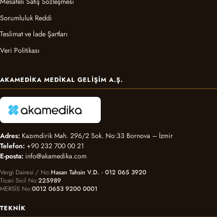
Mesafeli Satış Sözleşmesi
Sorumluluk Reddi
Teslimat ve İade Şartları
Veri Politikası
AKAMEDIKA MEDIKAL GELIŞIM A.Ş.
Adres:
Kazımdirik Mah. 296/2 Sok. No:33 Bornova – İzmir
Telefon:
+90 232 700 00 21
E-posta:
info@akamedika.com
Vergi Dairesi / No
Hasan Tahsin V.D. · 012 065 3920
Ticari Sicil No
225989
MERSİS No
0012 0653 9200 0001
TEKNIK