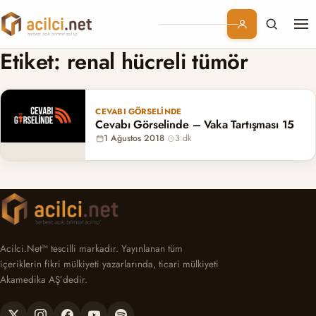
Me
Branşlar
Etiket:
renal hücreli tümör
Konular
CEVABI GÖRSELINDE
Cevabı Görselinde – Vaka Tartışması 15
Kurumsal
1 Ağustos 2018
·
3 dk
Abonelik
Acilci.Net™ tescilli markadır. Yayınlanan tüm
içeriklerin fikri mülkiyeti yazarlarında, ticari mülkiyeti
Akamedika AŞ’dedir.