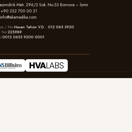
zımdirik Mah. 296/2 Sok. No:33 Bornova – İzmir
+90 232 700 00 21
info@akamedika.com
esi / No
Hasan Tahsin V.D. · 012 065 3920
il No
225989
o
0012 0653 9200 0001