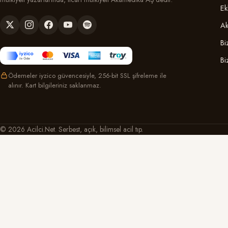
Ek
Ak
Bi
Bi
Ödemeler iyzico güvencesiyle, 256-bit SSL şifreleme ile
alınır. Kart bilgileriniz saklanmaz.
© 2026 Acilci.Net. Serbest, açık, bilimsel acil tıp.