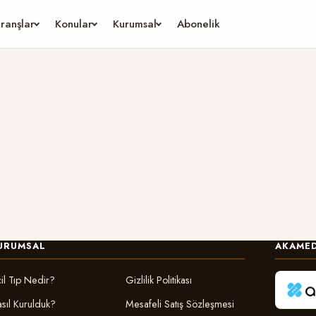
ranşlar
Konular
Kurumsal
Abonelik
URUMSAL
AKAMED
il Tıp Nedir?
Gizlilik Politikası
sıl Kurulduk?
Mesafeli Satış Sözleşmesi