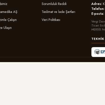
Adres:
Ka
bimiz
Sorumluluk Reddi
Telefon:
amedika AŞ
Teslimat ve İade Şartları
E-posta:
zimle Çalışın
Veri Politikası
Vergi Dair
Ticari Sic
ze Ulaşın
MERSİS N
TEKNIK