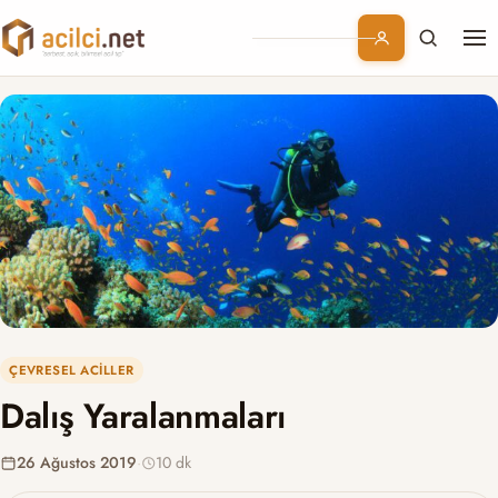
Me
Branşlar
Konular
Kurumsal
Abonelik
ÇEVRESEL ACILLER
Dalış Yaralanmaları
26 Ağustos 2019
·
10 dk