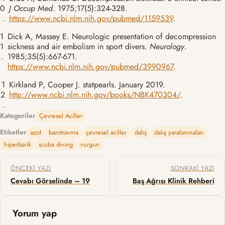
0
J Occup Med
. 1975;17(5):324-328.
.
https://www.ncbi.nlm.nih.gov/pubmed/1159539
.
1
Dick A, Massey E. Neurologic presentation of decompression
1
sickness and air embolism in sport divers.
Neurology
.
.
1985;35(5):667-671.
https://www.ncbi.nlm.nih.gov/pubmed/3990967
.
1
Kirkland P, Cooper J. statpearls. January 2019.
2
http://www.ncbi.nlm.nih.gov/books/NBK470304/
.
.
Kategoriler
Çevresel Aciller
Etiketler
azot
barotravma
çevresel aciller
dalış
dalış yaralanmaları
hiperbarik
scuba diving
vurgun
Yazı gezinmesi
ÖNCEKI YAZI
SONRAKI YAZI
Cevabı Görselinde – 19
Baş Ağrısı Klinik Rehberi
Yorum yap