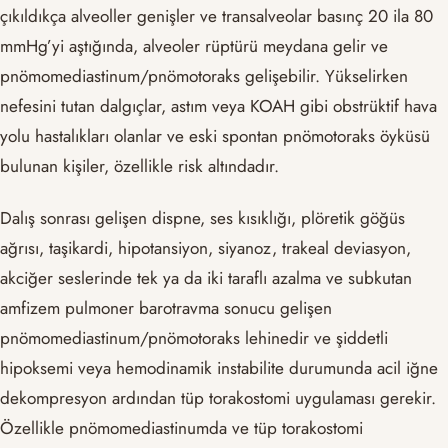
çıkıldıkça alveoller genişler ve transalveolar basınç 20 ila 80
mmHg’yi aştığında, alveoler rüptürü meydana gelir ve
pnömomediastinum/pnömotoraks gelişebilir. Yükselirken
nefesini tutan dalgıçlar, astım veya KOAH gibi obstrüktif hava
yolu hastalıkları olanlar ve eski spontan pnömotoraks öyküsü
bulunan kişiler, özellikle risk altındadır.
Dalış sonrası gelişen dispne, ses kısıklığı, plöretik göğüs
ağrısı, taşikardi, hipotansiyon, siyanoz, trakeal deviasyon,
akciğer seslerinde tek ya da iki taraflı azalma ve subkutan
amfizem pulmoner barotravma sonucu gelişen
pnömomediastinum/pnömotoraks lehinedir ve şiddetli
hipoksemi veya hemodinamik instabilite durumunda acil iğne
dekompresyon ardından tüp torakostomi uygulaması gerekir.
Özellikle pnömomediastinumda ve tüp torakostomi