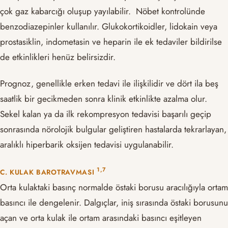
çok gaz kabarcığı oluşup yayılabilir. Nöbet kontrolünde
benzodiazepinler kullanılır. Glukokortikoidler, lidokain veya
prostasiklin, indometasin ve heparin ile ek tedaviler bildirilse
de etkinlikleri henüz belirsizdir.
Prognoz, genellikle erken tedavi ile ilişkilidir ve dört ila beş
saatlik bir gecikmeden sonra klinik etkinlikte azalma olur.
Sekel kalan ya da ilk rekompresyon tedavisi başarılı geçip
sonrasında nörolojik bulgular geliştiren hastalarda tekrarlayan,
aralıklı hiperbarik oksijen tedavisi uygulanabilir.
​1,7​
C. KULAK BAROTRAVMASI
Orta kulaktaki basınç normalde östaki borusu aracılığıyla ortam
basıncı ile dengelenir. Dalgıçlar, iniş sırasında östaki borusunu
açan ve orta kulak ile ortam arasındaki basıncı eşitleyen