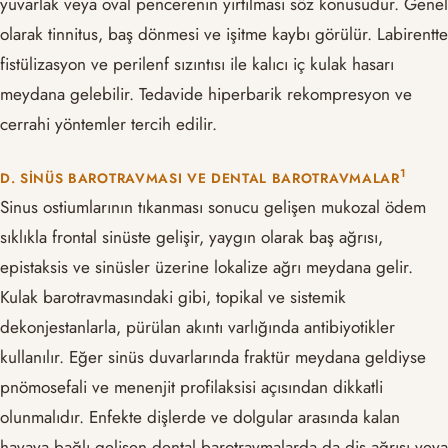
yuvarlak veya oval pencerenin yırtılması söz konusudur. Genel
olarak tinnitus, baş dönmesi ve işitme kaybı görülür. Labirentte
fistülizasyon ve perilenf sızıntısı ile kalıcı iç kulak hasarı
meydana gelebilir. Tedavide hiperbarik rekompresyon ve
cerrahi yöntemler tercih edilir.
​1​
D. SINÜS BAROTRAVMASI VE DENTAL BAROTRAVMALAR
Sinus ostiumlarının tıkanması sonucu gelişen mukozal ödem
sıklıkla frontal sinüste gelişir, yaygın olarak baş ağrısı,
epistaksis ve sinüsler üzerine lokalize ağrı meydana gelir.
Kulak barotravmasındaki gibi, topikal ve sistemik
dekonjestanlarla, pürülan akıntı varlığında antibiyotikler
kullanılır. Eğer sinüs duvarlarında fraktür meydana geldiyse
pnömosefali ve menenjit profilaksisi açısından dikkatli
olunmalıdır. Enfekte dişlerde ve dolgular arasında kalan
havaya bağlı gelişen dental barotravmalarda da diş ağrısı veya