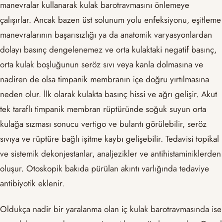
manevralar kullanarak kulak barotravmasını önlemeye
çalışırlar. Ancak bazen üst solunum yolu enfeksiyonu, eşitleme
manevralarının başarısızlığı ya da anatomik varyasyonlardan
dolayı basınç dengelenemez ve orta kulaktaki negatif basınç,
orta kulak boşluğunun seröz sıvı veya kanla dolmasına ve
nadiren de olsa timpanik membranın içe doğru yırtılmasına
neden olur. İlk olarak kulakta basınç hissi ve ağrı gelişir. Akut
tek taraflı timpanik membran rüptüründe soğuk suyun orta
kulağa sızması sonucu vertigo ve bulantı görülebilir, seröz
sıvıya ve rüptüre bağlı işitme kaybı gelişebilir. Tedavisi topikal
ve sistemik dekonjestanlar, analjezikler ve antihistaminiklerden
oluşur. Otoskopik bakıda pürülan akıntı varlığında tedaviye
antibiyotik eklenir.
Oldukça nadir bir yaralanma olan iç kulak barotravmasında ise