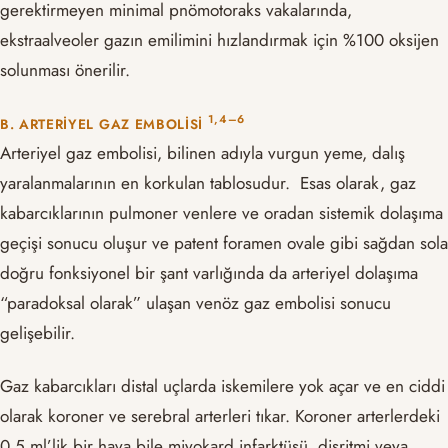
gerektirmeyen minimal pnömotoraks vakalarında,
ekstraalveoler gazın emilimini hızlandırmak için %100 oksijen
solunması önerilir.
​1,4–6​
B. ARTERIYEL GAZ EMBOLISI
Arteriyel gaz embolisi, bilinen adıyla vurgun yeme, dalış
yaralanmalarının en korkulan tablosudur. Esas olarak, gaz
kabarcıklarının pulmoner venlere ve oradan sistemik dolaşıma
geçişi sonucu oluşur ve patent foramen ovale gibi sağdan sola
doğru fonksiyonel bir şant varlığında da arteriyel dolaşıma
“paradoksal olarak” ulaşan venöz gaz embolisi sonucu
gelişebilir.
Gaz kabarcıkları distal uçlarda iskemilere yok açar ve en ciddi
olarak koroner ve serebral arterleri tıkar. Koroner arterlerdeki
0.5 ml’lik bir hava bile miyokard infarktüsü, disritmi veya