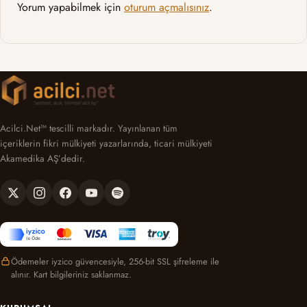
Yorum yapabilmek için
oturum açmalısınız
.
Acilci.Net™ tescilli markadır. Yayınlanan tüm
içeriklerin fikri mülkiyeti yazarlarında, ticari mülkiyeti
Akamedika AŞ’dedir.
Ödemeler iyzico güvencesiyle, 256-bit SSL şifreleme ile
alınır. Kart bilgileriniz saklanmaz.