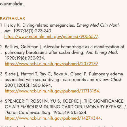
olunmalıdır.
KAYNAKLAR
1
Hardy K. Diving-related emergencies.
Emerg Med Clin North
.
Am
. 1997;15(1):223-240.
https://www.ncbi.nlm.nih.gov/pubmed/9056577
.
2
Balk M, Goldman J. Alveolar hemorrhage as a manifestation of
.
pulmonary barotrauma after scuba diving.
Ann Emerg Med
.
1990;19(8):930-934.
https://www.ncbi.nlm.nih.gov/pubmed/2372179
.
3
Slade J, Hattori T, Ray C, Bove A, Cianci P. Pulmonary edema
.
associated with scuba diving : case reports and review.
Chest
.
2001;120(5):1686-1694.
https://www.ncbi.nlm.nih.gov/pubmed/11713154
.
4
SPENCER F, ROSSI N, YU S, KOEPKE J. THE SIGNIFICANCE
.
OF AIR EMBOLISM DURING CARDIOPULMONARY BYPASS.
J
Thorac Cardiovasc Surg
. 1965;49:615-634.
https://www.ncbi.nlm.nih.gov/pubmed/14274344
.