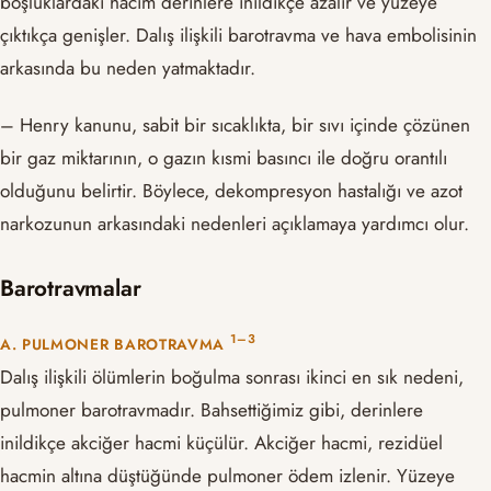
boşluklardaki hacim derinlere inildikçe azalır ve yüzeye
çıktıkça genişler. Dalış ilişkili barotravma ve hava embolisinin
arkasında bu neden yatmaktadır.
– Henry kanunu, sabit bir sıcaklıkta, bir sıvı içinde çözünen
bir gaz miktarının, o gazın kısmi basıncı ile doğru orantılı
olduğunu belirtir. Böylece, dekompresyon hastalığı ve azot
narkozunun arkasındaki nedenleri açıklamaya yardımcı olur.
Barotravmalar
​1–3​
A. PULMONER BAROTRAVMA
Dalış ilişkili ölümlerin boğulma sonrası ikinci en sık nedeni,
pulmoner barotravmadır. Bahsettiğimiz gibi, derinlere
inildikçe akciğer hacmi küçülür. Akciğer hacmi, rezidüel
hacmin altına düştüğünde pulmoner ödem izlenir. Yüzeye