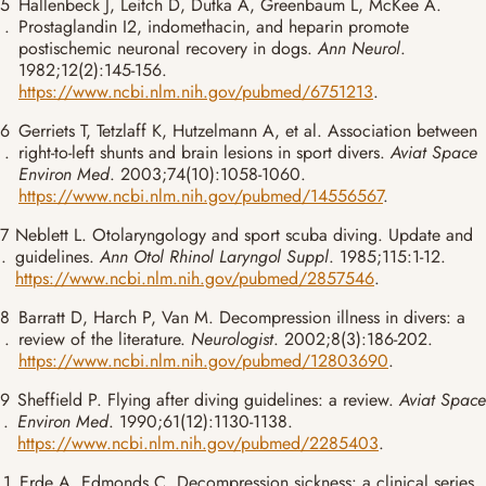
5
Hallenbeck J, Leitch D, Dutka A, Greenbaum L, McKee A.
.
Prostaglandin I2, indomethacin, and heparin promote
postischemic neuronal recovery in dogs.
Ann Neurol
.
1982;12(2):145-156.
https://www.ncbi.nlm.nih.gov/pubmed/6751213
.
6
Gerriets T, Tetzlaff K, Hutzelmann A, et al. Association between
.
right-to-left shunts and brain lesions in sport divers.
Aviat Space
Environ Med
. 2003;74(10):1058-1060.
https://www.ncbi.nlm.nih.gov/pubmed/14556567
.
7
Neblett L. Otolaryngology and sport scuba diving. Update and
.
guidelines.
Ann Otol Rhinol Laryngol Suppl
. 1985;115:1-12.
https://www.ncbi.nlm.nih.gov/pubmed/2857546
.
8
Barratt D, Harch P, Van M. Decompression illness in divers: a
.
review of the literature.
Neurologist
. 2002;8(3):186-202.
https://www.ncbi.nlm.nih.gov/pubmed/12803690
.
9
Sheffield P. Flying after diving guidelines: a review.
Aviat Space
.
Environ Med
. 1990;61(12):1130-1138.
https://www.ncbi.nlm.nih.gov/pubmed/2285403
.
1
Erde A, Edmonds C. Decompression sickness: a clinical series.