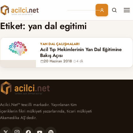
Me
Branşlar
Etiket:
yan dal egitimi
Konular
YAN DAL ÇALIŞMALARI
Acil Tıp Hekimlerinin Yan Dal Eğitimine
Kurumsal
Bakış Açısı
20 Haziran 2018
·
4 dk
Abonelik
Acilci.Net™ tescilli markadır. Yayınlanan tüm
içeriklerin fikri mülkiyeti yazarlarında, ticari mülkiyeti
Akamedika AŞ’dedir.