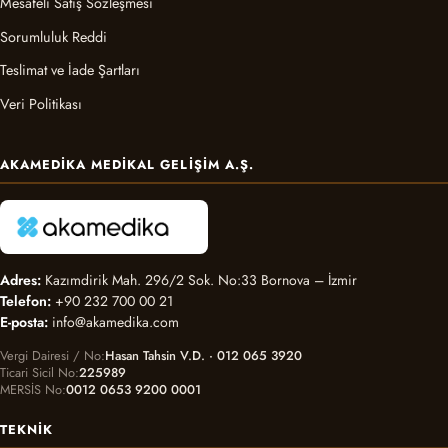
Mesafeli Satış Sözleşmesi
Sorumluluk Reddi
Teslimat ve İade Şartları
Veri Politikası
AKAMEDIKA MEDIKAL GELIŞIM A.Ş.
Adres:
Kazımdirik Mah. 296/2 Sok. No:33 Bornova – İzmir
Telefon:
+90 232 700 00 21
E-posta:
info@akamedika.com
Vergi Dairesi / No
Hasan Tahsin V.D. · 012 065 3920
Ticari Sicil No
225989
MERSİS No
0012 0653 9200 0001
TEKNIK