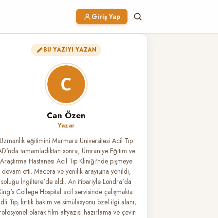
Giriş Yap
BU YAZIYI YAZAN
Can Özen
Yazar
Uzmanlık eğitimini Marmara Üniversitesi Acil Tıp
AD'nda tamamladıktan sonra, Ümraniye Eğitim ve
Araştırma Hastanesi Acil Tıp Kliniği'nde pişmeye
devam etti. Macera ve yenilik arayışına yenildi,
soluğu İngiltere'de aldı. An itibariyle Londra'da
King's College Hospital acil servisinde çalışmakta.
dli Tıp, kritik bakım ve simülasyonu özel ilgi alanı,
rofesyonel olarak film altyazısı hazırlama ve çeviri