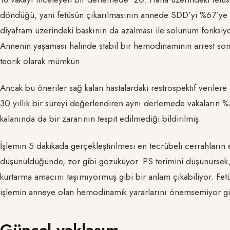
döndüğü, yani fetüsün çıkarılmasının annede SDD’yi %67’ye ka
diyafram üzerindeki baskının da azalması ile solunum fonksi
Annenin yaşaması halinde stabil bir hemodinaminin arrest so
teorik olarak mümkün.
Ancak bu öneriler sağ kalan hastalardaki restrospektif verilere
30 yıllık bir süreyi değerlendiren aynı derlemede vakaların %
kalanında da bir zararının tespit edilmediği bildirilmiş.
İşlemin 5 dakikada gerçekleştirilmesi en tecrübeli cerrahların e
düşünüldüğünde, zor gibi gözüküyor. PS terimini düşünürse
kurtarma amacını taşımıyormuş gibi bir anlam çıkabiliyor. Fe
işlemin anneye olan hemodinamik yararlarını önemsemiyor gi
Güncel yaklaşım