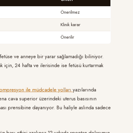
Önerilmez
Klinik karar
Önerilir
etüse ve anneye bir yarar sağlamadığı biliniyor.
için, 24 hafta ve ilerisinde ise fetüsü kurtarmak
kompresyon ile müdcadele yolları
yazılarında
vena cava superior üzerindeki uterus basısının
ması prensibine dayanıyor. Bu haliyle aslında sadece
ün bası etkisi azalınca 12 vakada spontan dolaşımın