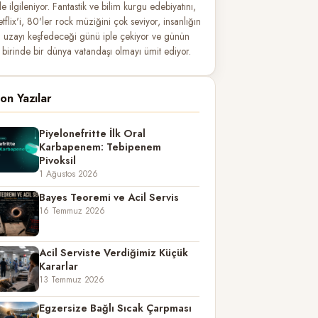
ile ilgileniyor. Fantastik ve bilim kurgu edebiyatını,
etflix'i, 80'ler rock müziğini çok seviyor, insanlığın
uzayı keşfedeceği günü iple çekiyor ve günün
birinde bir dünya vatandaşı olmayı ümit ediyor.
on Yazılar
Piyelonefritte İlk Oral
Karbapenem: Tebipenem
Pivoksil
1 Ağustos 2026
Bayes Teoremi ve Acil Servis
16 Temmuz 2026
Acil Serviste Verdiğimiz Küçük
Kararlar
13 Temmuz 2026
Egzersize Bağlı Sıcak Çarpması