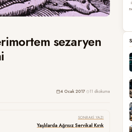
n
erimortem sezaryen
S
i
4 Ocak 2017
·
11 dk
okuma
SONRAKI YAZI
Yaşlılarda Ağrısız Servikal Kırık