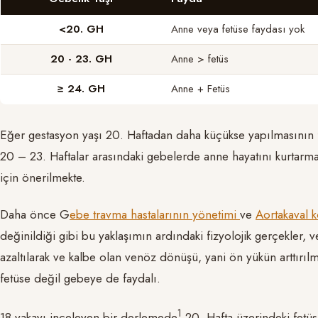
<20. GH
Anne veya fetüse faydası yok
20 - 23. GH
Anne > fetüs
≥ 24. GH
Anne + Fetüs
Eğer gestasyon yaşı 20. Haftadan daha küçükse yapılmasının f
20 – 23. Haftalar arasındaki gebelerde anne hayatını kurtarmak 
için önerilmekte.
Daha önce G
ebe travma hastalarının yönetimi
ve
Aortakaval 
değinildiği gibi bu yaklaşımın ardındaki fizyolojik gerçekler, 
azaltılarak ve kalbe olan venöz dönüşü, yani ön yükün arttırıl
fetüse değil gebeye de faydalı.
1
18 vakayı inceleyen bir derlemede
20. Hafta üzerindeki fetüs