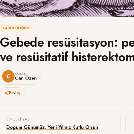
KADIN DOĞUM
Gebede resüsitasyon: p
ve resüsitatif histerektom
YAZAN
Can Özen
Paylaş
Yazı gezinmesi
ÖNCEKI YAZI
Doğum Günümüz, Yeni Yılınız Kutlu Olsun