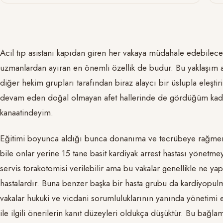
Acil tıp asistanı kapıdan giren her vakaya müdahale edebilecek 
uzmanlardan ayıran en önemli özellik de budur. Bu yaklaşım ac
diğer hekim grupları tarafından biraz alaycı bir üslupla eleşti
devam eden doğal olmayan afet hallerinde de gördüğüm kadarı
kanaatindeyim.
Eğitimi boyunca aldığı bunca donanıma ve tecrübeye rağmen ba
bile onlar yerine 15 tane basit kardiyak arrest hastası yönetmey
servis torakotomisi verilebilir ama bu vakalar genellikle ne yap
hastalardır. Buna benzer başka bir hasta grubu da kardiyopulm
vakalar hukuki ve vicdani sorumluluklarının yanında yönetimi en
ile ilgili önerilerin kanıt düzeyleri oldukça düşüktür. Bu ba