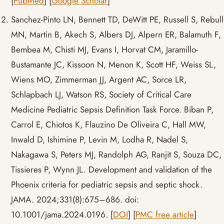
[
PubMed
] [
Google Scholar
]
Sanchez-Pinto LN, Bennett TD, DeWitt PE, Russell S, Rebull
MN, Martin B, Akech S, Albers DJ, Alpern ER, Balamuth F,
Bembea M, Chisti MJ, Evans I, Horvat CM, Jaramillo-
Bustamante JC, Kissoon N, Menon K, Scott HF, Weiss SL,
Wiens MO, Zimmerman JJ, Argent AC, Sorce LR,
Schlapbach LJ, Watson RS, Society of Critical Care
Medicine Pediatric Sepsis Definition Task Force. Biban P,
Carrol E, Chiotos K, Flauzino De Oliveira C, Hall MW,
Inwald D, Ishimine P, Levin M, Lodha R, Nadel S,
Nakagawa S, Peters MJ, Randolph AG, Ranjit S, Souza DC,
Tissieres P, Wynn JL. Development and validation of the
Phoenix criteria for pediatric sepsis and septic shock.
JAMA. 2024;331(8):675–686. doi:
10.1001/jama.2024.0196. [
DOI
] [
PMC free article
]