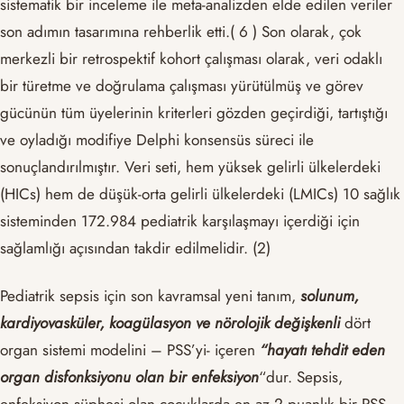
sistematik bir inceleme ile meta-analizden elde edilen veriler
son adımın tasarımına rehberlik etti.( 6 ) Son olarak, çok
merkezli bir retrospektif kohort çalışması olarak, veri odaklı
bir türetme ve doğrulama çalışması yürütülmüş ve görev
gücünün tüm üyelerinin kriterleri gözden geçirdiği, tartıştığı
ve oyladığı modifiye Delphi konsensüs süreci ile
sonuçlandırılmıştır. Veri seti, hem yüksek gelirli ülkelerdeki
(HICs) hem de düşük-orta gelirli ülkelerdeki (LMICs) 10 sağlık
sisteminden 172.984 pediatrik karşılaşmayı içerdiği için
sağlamlığı açısından takdir edilmelidir. (2)
Pediatrik sepsis için son kavramsal yeni tanım,
solunum,
kardiyovasküler, koagülasyon ve nörolojik değişkenli
dört
organ sistemi modelini – PSS’yi- içeren
“hayatı tehdit eden
organ disfonksiyonu olan bir enfeksiyon
“dur. Sepsis,
enfeksiyon şüphesi olan çocuklarda en az 2 puanlık bir PSS