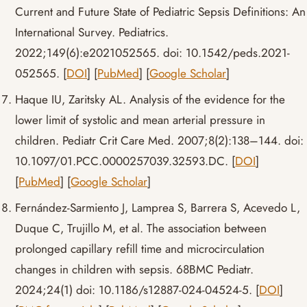
Current and Future State of Pediatric Sepsis Definitions: An
International Survey. Pediatrics.
2022;149(6):e2021052565. doi: 10.1542/peds.2021-
052565. [
DOI
] [
PubMed
] [
Google Scholar
]
Haque IU, Zaritsky AL. Analysis of the evidence for the
lower limit of systolic and mean arterial pressure in
children. Pediatr Crit Care Med. 2007;8(2):138–144. doi:
10.1097/01.PCC.0000257039.32593.DC. [
DOI
]
[
PubMed
] [
Google Scholar
]
Fernández-Sarmiento J, Lamprea S, Barrera S, Acevedo L,
Duque C, Trujillo M, et al. The association between
prolonged capillary refill time and microcirculation
changes in children with sepsis. 68BMC Pediatr.
2024;24(1) doi: 10.1186/s12887-024-04524-5. [
DOI
]