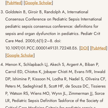
[
PubMed
] [
Google Scholar
]
Goldstein B, Giroir B, Randolph A, International
Consensus Conference on Pediatric Sepsis International
pediatric sepsis consensus conference: definitions for
sepsis and organ dysfunction in pediatrics. Pediatr Crit
Care Med. 2005;6(1):2–8. doi:
10.1097/01.PCC.0000149131.72248.E6. [
DOI
] [
PubMed
]
[
Google Scholar
]
Menon K, Schlapbach LJ, Akech S, Argent A, Biban P,
Carrol ED, Chiotos K, Jobayer Chisti M, Evans IVR, Inwald
DP, Ishimine P, Kissoon N, Lodha R, Nadel S, Oliveira CF,
Peters M, Sadeghirad B, Scott HF, de Souza DC, Tissieres
P, Watson RS, Wiens MO, Wynn JL, Zimmerman JJ, Sorce
LR, Pediatric Sepsis Definition Taskforce of the Society of
Critical Care Medicine Criteria for pediatric sepsis-a