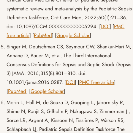
systematic review and meta-analysis by the Pediatric Sepsis
Definition Taskforce. Crit Care Med. 2022;50(1):21–36.
doi: 10.1097/CCM.0000000000005294. [
DOI
] [
PMC
free article
] [
PubMed
] [
Google Scholar
]
Singer M, Deutschman CS, Seymour CW, Shankar-Hari M,
Annane D, Bauer M, et al. The Third International
Consensus Definitions for Sepsis and Septic Shock (Sepsis-
3) JAMA. 2016;315(8):801–810. doi:
10.1001/jama.2016.0287. [
DOI
] [
PMC free article
]
[
PubMed
] [
Google Scholar
]
Morin L, Hall M, de Souza D, Guoping L, Jabornisky R,
Shime N, Ranjit S, Gilholm P, Nakagawa S, Zimmerman JJ,
Sorce LR, Argent A, Kissoon N, Tissières P, Watson RS,
Schlapbach LJ, Pediatric Sepsis Definition Taskforce The