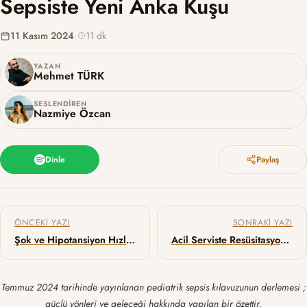
Sepsiste Yeni Anka Kuşu
11 Kasım 2024
·
11 dk
YAZAN
Mehmet TÜRK
SESLENDIREN
Nazmiye Özcan
Dinle
Paylaş
Yazı gezinmesi
ÖNCEKI YAZI
SONRAKI YAZI
Şok ve Hipotansiyon Hızlı Ultrasonografisi (RUSH)
Acil Serviste Resüsitasyon Sırasında Transözofageal Ekokardiyografi Kullanımı
Temmuz 2024 tarihinde yayınlanan pediatrik sepsis kılavuzunun derlemesi ;
güçlü yönleri ve geleceği hakkında yapılan bir özettir.