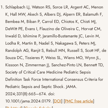
Schlapbach LJ, Watson RS, Sorce LR, Argent AC, Menon
K, Hall MW, Akech S, Albers DJ, Alpern ER, Balamuth F,
Bembea M, Biban P, Carrol ED, Chiotos K, Chisti MJ,
DeWitt PE, Evans I, Flauzino de Oliveira C, Horvat CM,
Inwald D, Ishimine P, Jaramillo-Bustamante JC, Levin M,
Lodha R, Martin B, Nadel S, Nakagawa S, Peters MJ,
Randolph AG, Ranjit S, Rebull MN, Russell S, Scott HF, de
Souza DC, Tissieres P, Weiss SL, Wiens MO, Wynn JL,
Kissoon N, Zimmerman JJ, Sanchez-Pinto LN, Bennett TD,
Society of Critical Care Medicine Pediatric Sepsis
Definition Task Force International Consensus Criteria for
Pediatric Sepsis and Septic Shock. JAMA.
2024;331(8):665–674. doi:
10.1001/jama.2024.0179. [
DOI
] [
PMC free article
]