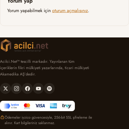
Yorum yap
Yorum yapabilmek için
oturum açmalısınız
.
Acilci.Net™ tescilli markadır. Yayınlanan tüm
içeriklerin fikri mülkiyeti yazarlarında, ticari mülkiyeti
Akamedika AŞ’dedir.
Ödemeler iyzico güvencesiyle, 256-bit SSL şifreleme ile
alınır. Kart bilgileriniz saklanmaz.