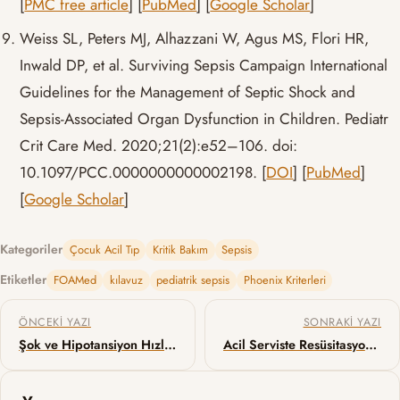
[
PMC free article
] [
PubMed
] [
Google Scholar
]
Weiss SL, Peters MJ, Alhazzani W, Agus MS, Flori HR,
Inwald DP, et al. Surviving Sepsis Campaign International
Guidelines for the Management of Septic Shock and
Sepsis-Associated Organ Dysfunction in Children. Pediatr
Crit Care Med. 2020;21(2):e52–106. doi:
10.1097/PCC.0000000000002198. [
DOI
] [
PubMed
]
[
Google Scholar
]
Kategoriler
Çocuk Acil Tıp
Kritik Bakım
Sepsis
Etiketler
FOAMed
kılavuz
pediatrik sepsis
Phoenix Kriterleri
Yazı gezinmesi
ÖNCEKI YAZI
SONRAKI YAZI
Şok ve Hipotansiyon Hızlı Ultrasonografisi (RUSH)
Acil Serviste Resüsitasyon Sırasında Transözofageal Ekokardiyografi Kullanımı