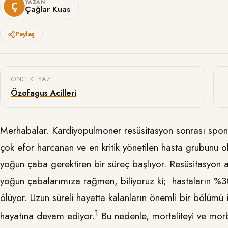
YAZAN
Çağlar Kuas
Paylaş
Yazı gezinmesi
ÖNCEKI YAZI
Özofagus Acilleri
Merhabalar. Kardiyopulmoner resüsitasyon sonrası spon
çok efor harcanan ve en kritik yönetilen hasta grubunu ol
yoğun çaba gerektiren bir süreç başlıyor. Resüsitasyon al
yoğun çabalarımıza rağmen, biliyoruz ki; hastaların %
ölüyor. Uzun süreli hayatta kalanların önemli bir bölümü i
​1​
hayatına devam ediyor.
Bu nedenle, mortaliteyi ve morb