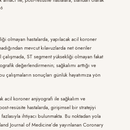
​6​
.
i olmayan hastalarda, yapılacak acil koroner
nmadığından mevcut kılavuzlarda net öneriler
l çalışmada, ST segment yüksekliği olmayan fakat
iyografik değerlendirmenin; sağkalımı arttığı ve
bu çalışmaların sonuçları günlük hayatımıza yön
 acil koroner anjiyografi ile sağkalım ve
t-resüsite hastalarda, girişimsel bir stratejiyi
fazlasıyla ihtiyacı bulunmakta. Bu noktadan yola
land Journal of Medicine’de yayınlanan Coronary