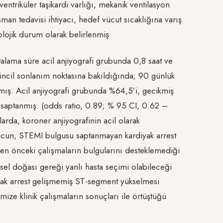
 ventriküler taşikardi varlığı, mekanik ventilasyon
man tedavisi ihtiyacı, hedef vücut sıcaklığına varış
lojik durum olarak belirlenmiş.
lama süre acil anjiyografi grubunda 0,8 saat ve
rincil sonlanım noktasına bakıldığında; 90 günlük
amış: Acil anjiyografi grubunda %64,5’i, gecikmiş
 saptanmış. (odds ratio, 0.89; % 95 CI, 0.62 –
rda, koroner anjiyografinin acil olarak
nucun, STEMI bulgusu saptanmayan kardiyak arrest
eren önceki çalışmaların bulgularını desteklemediği
el doğası gereği yanlı hasta seçimi olabileceği
iyak arrest gelişmemiş ST-segment yükselmesi
ize klinik çalışmaların sonuçları ile örtüştüğü