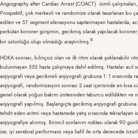
Angiography after Cardiac Arrest (COACT) isimli çalışmaları,
Prospektif, çok merkezli ve randomize olarak tasarlanan bu çal
edilen ve ST segment elevasyonu saptanmayan hastalarda, acil 
perkütan koroner girişimin, gecikmiş olarak yapılacak korone
​8​
bir üstünlüğü olup olmadığı araştırılmış.
HDKA sonrası, bilinçsiz olan ve ilk ritim olarak şoklanabilir 
bulunmayan 552 hasta çalışmaya dahil edilmiş. Hastalar acil s
anjiyografi veya gecikmeli anjiyografi grubuna 1: 1 oranında r
anjiyografi, randomizasyon sonrası 2 saat içerisinde en kısa 
genel olarak yoğun bakım ünitesinden taburcu edildikten ve n
anjiyografi yapılmış. Başlangıçta gecikmiş anjiyografi grubuna a
tehdit eden aritmi veya hastanede yatış sırasında tekrarlayan is
anjiyografiye alınmış. Birincil sonlanım noktası olarak 90 günl
ise; iyi serebral performans veya hafif ile orta derecede özür