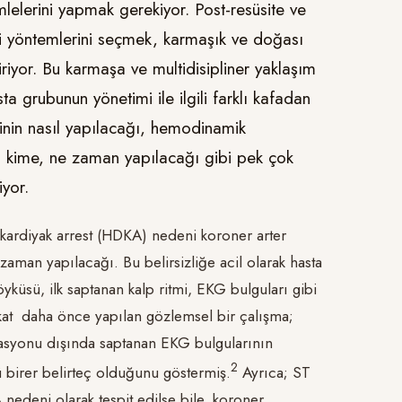
lelerini yapmak gerekiyor. Post-resüsite ve
vi yöntemlerini seçmek, karmaşık ve doğası
ktiriyor. Bu karmaşa ve multidisipliner yaklaşım
a grubunun yönetimi ile ilgili farklı kafadan
minin nasıl yapılacağı, hemodinamik
in kime, ne zaman yapılacağı gibi pek çok
iyor.
ı kardiyak arrest (HDKA) nedeni koroner arter
aman yapılacağı. Bu belirsizliğe acil olarak hasta
yküsü, ilk saptanan kalp ritmi, EKG bulguları gibi
kat daha önce yapılan gözlemsel bir çalışma;
evasyonu dışında saptanan EKG bulgularının
​2​
 birer belirteç olduğunu göstermiş.
Ayrıca; ST
deni olarak tespit edilse bile, koroner