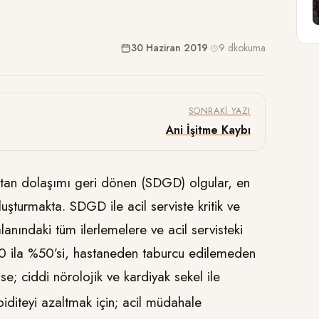
30 Haziran 2019
·
9 dk
okuma
SONRAKI YAZI
Ani İşitme Kaybı
tan dolaşımı geri dönen (SDGD) olgular, en
uşturmakta. SDGD ile acil serviste kritik ve
anındaki tüm ilerlemelere ve acil servisteki
30 ila %50’si, hastaneden taburcu edilemeden
se; ciddi nörolojik ve kardiyak sekel ile
iditeyi azaltmak için; acil müdahale