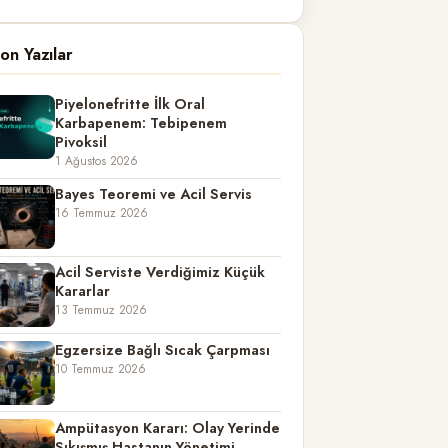
on Yazılar
Piyelonefritte İlk Oral
Karbapenem: Tebipenem
Pivoksil
1 Ağustos 2026
Bayes Teoremi ve Acil Servis
16 Temmuz 2026
Acil Serviste Verdiğimiz Küçük
Kararlar
13 Temmuz 2026
Egzersize Bağlı Sıcak Çarpması
10 Temmuz 2026
Ampütasyon Kararı: Olay Yerinde
Sıkışmış Hastanın Yönetimi