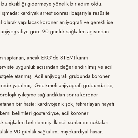
 bu eksikliği gidermeye yönelik bir adım oldu.
ışmada; kardiyak arrest sonrası başarıyla resüsite
olarak yapılacak koroner anjiyografi ve gerekli ise
r anjiyografiye göre 90 günlük sağkalım açısından
ritim saptanan, ancak EKG’de STEMI kanıtı
erviste uygunluk açısından değerlendirilmiş ve acil
astgele atanmış. Acil anjiyografi grubunda koroner
sürede yapılmış. Gecikmeli anjiyografi grubunda ise,
örolojik iyileşme sağlandıktan sonra koroner
tanan bir hasta; kardiyojenik şok, tekrarlayan hayatı
kemi belirtileri gösterdiyse, acil koroner
ük sağkalım belirlenmiş. İkincil sonlanım noktaları
lülükle 90 günlük sağkalım, miyokardiyal hasar,