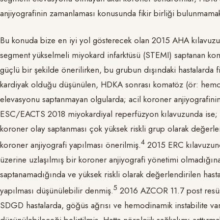
anjiyografinin zamanlaması konusunda fikir birliği bulunmamak
Bu konuda bize en iyi yol gösterecek olan 2015 AHA kılavuz
segment yükselmeli miyokard infarktüsü (STEMI) saptanan koma
güçlü bir şekilde önerilirken, bu grubun dışındaki hastalarda fik
kardiyak olduğu düşünülen, HDKA sonrası komatöz (ör: hemo
elevasyonu saptanmayan olgularda; acil koroner anjiyografinin,
ESC/EACTS 2018 miyokardiyal reperfüzyon kılavuzunda ise; 
koroner olay saptanması çok yüksek riskli grup olarak değerlen
​4​
koroner anjiyografi yapılması önerilmiş.
2015 ERC kılavuzund
üzerine uzlaşılmış bir koroner anjiyografi yönetimi olmadığı
saptanamadığında ve yüksek riskli olarak değerlendirilen hastal
​5​
yapılması düşünülebilir denmiş.
2016 AZCOR 11.7 post resüs
SDGD hastalarda, göğüs ağrısı ve hemodinamik instabilite varl
düşünülebileceği belirtilmiş. Hatta nörolojik sağkalımı arttırmak