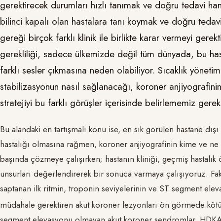
gerektirecek durumları hızlı tanımak ve doğru tedavi ham
bilinci kapalı olan hastalara tanı koymak ve doğru teda
gereği birçok farklı klinik ile birlikte karar vermeyi gere
gerekliliği, sadece ülkemizde değil tüm dünyada, bu hast
farklı sesler çıkmasına neden olabiliyor. Sıcaklık yöneti
stabilizasyonun nasıl sağlanacağı, koroner anjiyografin
stratejiyi bu farklı görüşler içerisinde belirlememiz gerek
Bu alandaki en tartışmalı konu ise, en sık görülen hastane dış
hastalığı olmasına rağmen, koroner anjiyografinin kime ve ne z
başında çözmeye çalışırken; hastanın kliniği, geçmiş hastalık ö
unsurları değerlendirerek bir sonuca varmaya çalışıyoruz. Fa
saptanan ilk ritmin, troponin seviyelerinin ve ST segment el
müdahale gerektiren akut koroner lezyonları ön görmede kötü
segment elevasyonu olmayan akut koroner sendromlar, HDKA ne