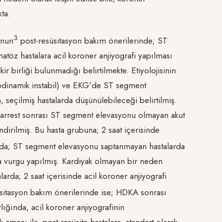
ta.
​3​
unun
post-resüsitasyon bakım önerilerinde; ST
töz hastalara acil koroner anjiyografi yapılması
ir birliği bulunmadığı belirtilmekte. Etiyolojisinin
dinamik instabil) ve EKG’de ST segment
 seçilmiş hastalarda düşünülebileceği belirtilmiş.
arrest sonrası ST segment elevasyonu olmayan akut
dirilmiş. Bu hasta grubuna; 2 saat içerisinde
a; ST segment elevasyonu saptanmayan hastalarda
na vurgu yapılmış. Kardiyak olmayan bir neden
arda; 2 saat içerisinde acil koroner anjiyografi
itasyon bakım önerilerinde ise; HDKA sonrası
ığında, acil koroner anjiyografinin
 amacı ile, post-resüsite hastalara, standart olarak