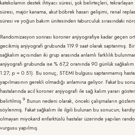
katekolamin destek ihtiyacı süresi, şok belirteçleri, tekrarlayan
süresi, majör kanama, akut böbrek hasarı gelişimi, renal replas
süresi ve yoğun bakım ünitesinden taburculuk sırasındaki nöro
Randomizasyon sonrası koroner anjiyografiye kadar geçen orta
gecikmiş anjiyografi grubunda 119.9 saat olarak saptanmış. Bi
sağkalım açısından iki grup arasında anlamlı farklılık bulunm
anjiyografi grubunda ise % 67,2 oranında 90 günlük sağkalım
1.27; p = 0.51). Bu sonuç, STEMI bulgusu saptanmamış hastala
yapılmasının gerekli olmadığı anlamına geliyor. Fakat bu so
hastalarında acil koroner anjiyografi ile sağ kalım yararı göst
​9​
belirtilmiş.
Bunun nedeni olarak, önceki çalışmaların gözlems
söylenmiş. Fakat sağkalım ile ilgili bulunan bu sonucun; kard
olmayan miyokard enfarktüslü hastalar üzerinde yapılan random
vurgusu yapılmış.