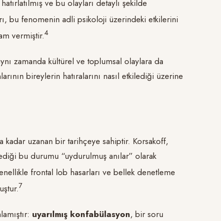
atırlatılmış ve bu olayları detaylı şekilde
ı, bu fenomenin adli psikoloji üzerindeki etkilerini
​4​
ham vermiştir.
aynı zamanda kültürel ve toplumsal olaylara da
ının bireylerin hatıralarını nasıl etkilediği üzerine
 kadar uzanan bir tarihçeye sahiptir. Korsakoff,
mlediği bu durumu “uydurulmuş anılar” olarak
ellikle frontal lob hasarları ve bellek denetleme
​7​
uştur.
lamıştır:
uyarılmış konfabülasyon
, bir soru