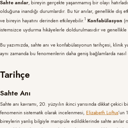
Sahte anılar
, bireyin gerçekte yaşanmamış bir olayı hatırla
olduğuna inandığı durumlardır. Bu tür anılar, genellikle dış etk
​1​
ve bireyin hayatını derinden etkileyebilir.
Konfabülasyon
(m
istemsizce uydurma hikâyelerle doldurulmasıdır ve genellikle nör
Bu yazımızda, sahte anı ve konfabülasyonun tarihçesi, klinik y
aynı zamanda bu fenomenlerin daha geniş bağlamlarda nasıl d
Tarihçe
Sahte Anı
Sahte anı kavramı, 20. yüzyılın ikinci yarısında dikkat çekici bir
fenomenin sistematik olarak incelenmesi,
Elizabeth Loftus
’un 
bireylerin yanlış bilgiyle manipüle edildiklerinde sahte anılar o