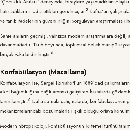
“Çocukluk Anıları” deneyinde, bireylere yaşamadıkları olaylar h
​3​
hatırladıklarını iddia ettikleri görülmüştür.
Loftus’un çalışmalar
ve tanık ifadelerinin güvenilirliğini sorgulayan araştırmalara il
Sahte anıların geçmişi, yalnızca modern araştırmalara değil, 
dayanmaktadır. Tarih boyunca, toplumsal bellek manipülasyonlar
​5​
birçok vaka bildirilmiştir.
Konfabülasyon (Masallama)
Konfabülasyon ise, Sergei Korsakoff’un 1889’daki çalışmalarına
alkol bağımlılığına bağlı amnezi geliştiren hastalarda gözle
​6​
tanımlamıştır.
Daha sonraki çalışmalarda, konfabülasyonun gen
mekanizmalarındaki bozulmalarla ilişkili olduğu ortaya konulm
Modern nöropsikoloji, konfabülasyonun iki temel türünü tanım