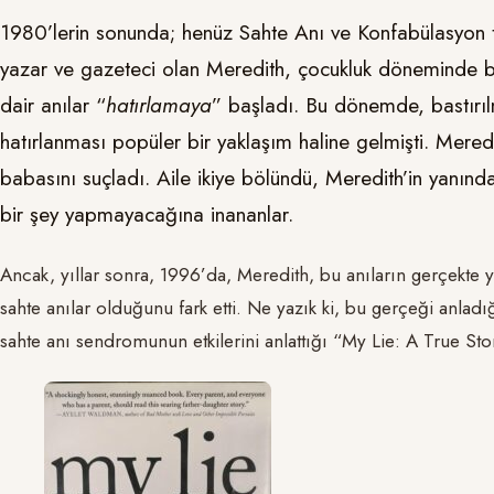
1980’lerin sonunda; henüz Sahte Anı ve Konfabülasyon t
yazar ve gazeteci olan Meredith, çocukluk döneminde ba
dair anılar “
hatırlamaya
” başladı. Bu dönemde, bastırılm
hatırlanması popüler bir yaklaşım haline gelmişti. Mered
babasını suçladı. Aile ikiye bölündü, Meredith’in yanın
bir şey yapmayacağına inananlar.
Ancak, yıllar sonra, 1996’da, Meredith, bu anıların gerçekte 
sahte anılar olduğunu fark etti. Ne yazık ki, bu gerçeği anlad
sahte anı sendromunun etkilerini anlattığı “My Lie: A True Sto