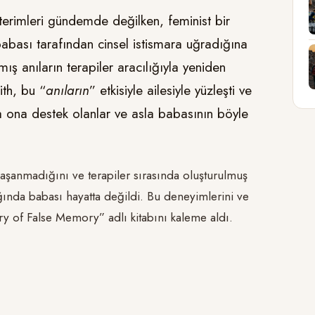
erimleri gündemde değilken, feminist bir
bası tarafından cinsel istismara uğradığına
ış anıların terapiler aracılığıyla yeniden
ith, bu “
anıların
” etkisiyle ailesiyle yüzleşti ve
da ona destek olanlar ve asla babasının böyle
yaşanmadığını ve terapiler sırasında oluşturulmuş
ığında babası hayatta değildi. Bu deneyimlerini ve
ry of False Memory” adlı kitabını kaleme aldı.