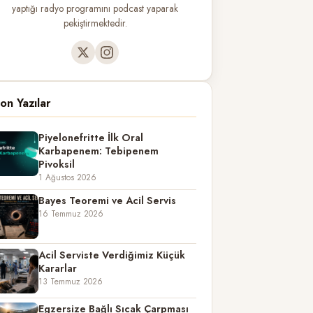
yaptığı radyo programını podcast yaparak
pekiştirmektedir.
on Yazılar
Piyelonefritte İlk Oral
Karbapenem: Tebipenem
Pivoksil
1 Ağustos 2026
Bayes Teoremi ve Acil Servis
16 Temmuz 2026
Acil Serviste Verdiğimiz Küçük
Kararlar
13 Temmuz 2026
Egzersize Bağlı Sıcak Çarpması