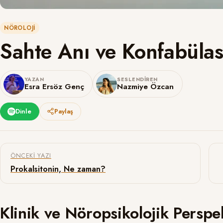
NÖROLOJI
Sahte Anı ve Konfabüla
YAZAN
SESLENDIREN
Esra Ersöz Genç
Nazmiye Özcan
Dinle
Paylaş
Yazı gezinmesi
ÖNCEKI YAZI
Prokalsitonin, Ne zaman?
Klinik ve Nöropsikolojik Perspek