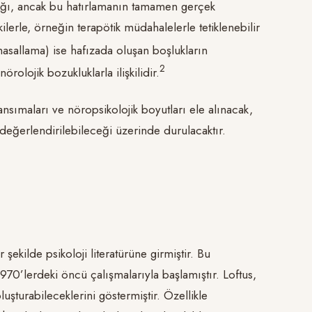
dığı, ancak bu hatırlamanın tamamen gerçek
ilerle, örneğin terapötik müdahalelerle tetiklenebilir
asallama) ise hafızada oluşan boşlukların
​2​
olojik bozukluklarla ilişkilidir.
ansımaları ve nöropsikolojik boyutları ele alınacak,
eğerlendirilebileceği üzerinde durulacaktır.
 şekilde psikoloji literatürüne girmiştir. Bu
1970’lerdeki öncü çalışmalarıyla başlamıştır. Loftus,
luşturabileceklerini göstermiştir. Özellikle