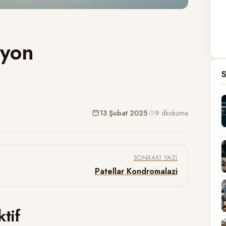
syon
S
13 Şubat 2025
·
9 dk
okuma
SONRAKI YAZI
Patellar Kondromalazi
tif