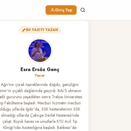
Giriş Yap
BU YAZIYI YAZAN
Esra Ersöz Genç
Yazar
Ağrı'nın çorak topraklarında doğdu, gençliğini
İzmir'in çiçekli dağlarında geçirdi. BAL'lı olmanın
aklı gururunu yaşadıktan sonra Trakya Üniversitesi
ıp Fakültesine başladı. Mecburi hizmetin mecburi
olduğu yıllarda Iğdır'da, SSK hastanelerinin SSK
olmadığı yıllarda Çekirge Devlet Hastanesi'nde
çalıştı. Büyük heves ve umutlarla KTÜ Acil Tıp
Kliniği'nde Asistanlığına başladı. Balıkesir'de