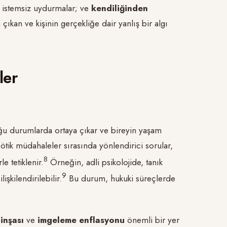
 istemsiz uydurmalar; ve
kendiliğinden
 çıkan ve kişinin gerçekliğe dair yanlış bir algı
ler
duğu durumlarda ortaya çıkar ve bireyin yaşam
pötik müdahaleler sırasında yönlendirici sorular,
​8​
e tetiklenir.
Örneğin, adli psikolojide, tanık
​9​
lişkilendirilebilir.
Bu durum, hukuki süreçlerde
inşası
ve
imgeleme enflasyonu
önemli bir yer