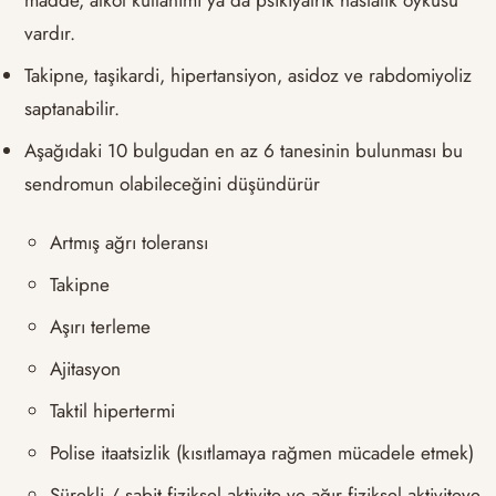
madde, alkol kullanımı ya da psikiyatrik hastalık öyküsü
vardır.
Takipne, taşikardi, hipertansiyon, asidoz ve rabdomiyoliz
saptanabilir.
Aşağıdaki 10 bulgudan en az 6 tanesinin bulunması bu
sendromun olabileceğini düşündürür
Artmış ağrı toleransı
Takipne
Aşırı terleme
Ajitasyon
Taktil hipertermi
Polise itaatsizlik (kısıtlamaya rağmen mücadele etmek)
Sürekli / sabit fiziksel aktivite ve ağır fiziksel aktiviteye