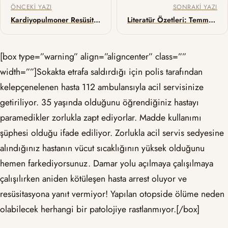
Yazı gezinmesi
ÖNCEKI YAZI
SONRAKI YAZI
Kardiyopulmoner Resüsitasyon (KPR) ile Tetiklenen Bilinç
Literatür Özetleri: Temmuz 2017
[box type=”warning” align=”aligncenter” class=””
width=””]Sokakta etrafa saldırdığı için polis tarafından
kelepçenelenen hasta 112 ambulansıyla acil servisinize
getiriliyor. 35 yaşında olduğunu öğrendiğiniz hastayı
paramedikler zorlukla zapt ediyorlar. Madde kullanımı
şüphesi olduğu ifade ediliyor. Zorlukla acil servis sedyesine
alındığınız hastanın vücut sıcaklığının yüksek olduğunu
hemen farkediyorsunuz. Damar yolu açılmaya çalışılmaya
çalışılırken aniden kötüleşen hasta arrest oluyor ve
resüsitasyona yanıt vermiyor! Yapılan otopside ölüme neden
olabilecek herhangi bir patolojiye rastlanmıyor.[/box]