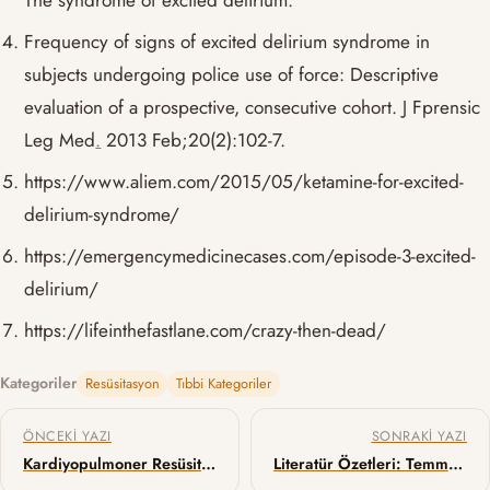
Frequency of signs of excited delirium syndrome in
subjects undergoing police use of force: Descriptive
evaluation of a prospective, consecutive cohort. J Fprensic
Leg Med
.
2013 Feb;20(2):102-7.
https://www.aliem.com/2015/05/ketamine-for-excited-
delirium-syndrome/
https://emergencymedicinecases.com/episode-3-excited-
delirium/
https://lifeinthefastlane.com/crazy-then-dead/
Kategoriler
Resüsitasyon
Tıbbi Kategoriler
Yazı gezinmesi
ÖNCEKI YAZI
SONRAKI YAZI
Kardiyopulmoner Resüsitasyon (KPR) ile Tetiklenen Bilinç
Literatür Özetleri: Temmuz 2017