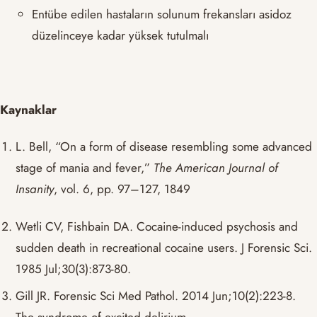
Entübe edilen hastaların solunum frekansları asidoz
düzelinceye kadar yüksek tutulmalı
Kaynaklar
L. Bell, “On a form of disease resembling some advanced
stage of mania and fever,”
The American Journal of
Insanity
, vol. 6, pp. 97–127, 1849
Wetli CV, Fishbain DA. Cocaine-induced psychosis and
sudden death in recreational cocaine users. J Forensic Sci.
1985 Jul;30(3):873-80.
Gill JR. Forensic Sci Med Pathol. 2014 Jun;10(2):223-8.
The syndrome of excited delirium.