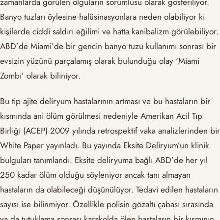
zamanlarda görülen olguların sorumlusu olarak gösteriliyor.
Banyo tuzları öylesine halüsinasyonlara neden olabiliyor ki
kişilerde ciddi saldırı eğilimi ve hatta kanibalizm görülebiliyor.
ABD’de Miami’de bir gencin banyo tuzu kullanımı sonrası bir
evsizin yüzünü parçalamış olarak bulunduğu olay ‘Miami
Zombi’ olarak biliniyor.
Bu tip ajite deliryum hastalarının artması ve bu hastaların bir
kısmında ani ölüm görülmesi nedeniyle Amerikan Acil Tıp
Birliği (ACEP) 2009 yılında retrospektif vaka analizlerinden bir
White Paper yayınladı. Bu yayında Eksite Deliryum’un klinik
bulguları tanımlandı. Eksite deliryuma bağlı ABD’de her yıl
250 kadar ölüm olduğu söyleniyor ancak tanı almayan
hastaların da olabileceği düşünülüyor. Tedavi edilen hastaların
sayısı ise bilinmiyor. Özellikle polisin gözaltı çabası sırasında
ya da tutuklama sonrası karakolda ölen hastaların bir kısmının