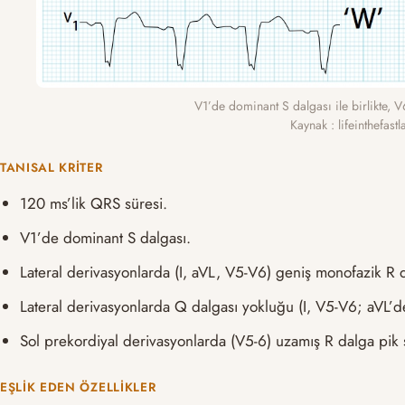
V1’de dominant S dalgası ile birlikte, V6
Kaynak : lifeinthefas
TANISAL KRITER
120 ms’lik QRS süresi.
V1’de dominant S dalgası.
Lateral derivasyonlarda (I, aVL, V5-V6) geniş monofazik R d
Lateral derivasyonlarda Q dalgası yokluğu (I, V5-V6; aVL’de
Sol prekordiyal derivasyonlarda (V5-6) uzamış R dalga pik 
EŞLIK EDEN ÖZELLIKLER