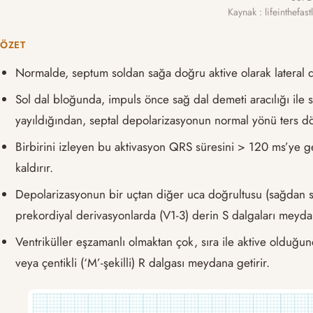
Kaynak : lifeinthefa
ÖZET
Normalde, septum soldan sağa doğru aktive olarak lateral 
Sol dal bloğunda, impuls önce sağ dal demeti aracılığı ile 
yayıldığından, septal depolarizasyonun normal yönü ters dö
Birbirini izleyen bu aktivasyon QRS süresini > 120 ms’ye ge
kaldırır.
Depolarizasyonun bir uçtan diğer uca doğrultusu (sağdan sol
prekordiyal derivasyonlarda (V1-3) derin S dalgaları meydan
Ventriküller eşzamanlı olmaktan çok, sıra ile aktive olduğu
veya çentikli (‘M’-şekilli) R dalgası meydana getirir.