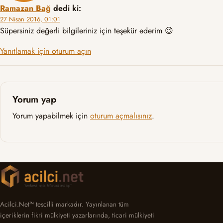
Ramazan Bağ
dedi ki:
27 Nisan 2016, 01:01
Süpersiniz değerli bilgileriniz için teşekür ederim 😉
Yanıtlamak için oturum açın
Yorum yap
Yorum yapabilmek için
oturum açmalısınız
.
Acilci.Net™ tescilli markadır. Yayınlanan tüm
içeriklerin fikri mülkiyeti yazarlarında, ticari mülkiyeti