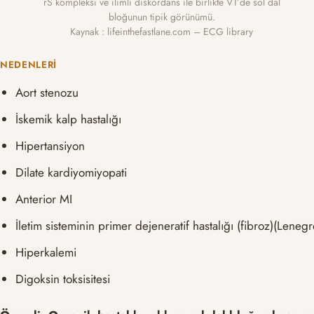
rS kompleksi ve ılımlı diskordans ile birlikte V1’de sol dal
bloğunun tipik görünümü.
Kaynak : lifeinthefastlane.com – ECG library
NEDENLERI
Aort stenozu
İskemik kalp hastalığı
Hipertansiyon
Dilate kardiyomiyopati
Anterior MI
İletim sisteminin primer dejeneratif hastalığı (fibroz)(Lenegr
Hiperkalemi
Digoksin toksisitesi