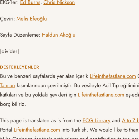
EKG’ler:
Ed Burns
,
Chris Nickson
Çeviri:
Melis Efeoğlu
Sayfa Düzenleme:
Haldun Akoğlu
[divider]
DESTEKLEYENLER
Bu ve benzeri sayfalarda yer alan içerik
Lifeinthefastlane.com
G
Tanıları
kısımlarından çevrilmiştir. Bu vesileyle Acil Tıp eğitim
katkıları ve bu yoldaki şevkleri için
Lifeinthefastlane.com
eş-edi
borç biliriz.
This page is translated as is from the
ECG Library
and
A to Z 
Portal
Lifeinthefastlane.com
into Turkish. We would like to tha
Mike Cadogan for their enthusiasm and contribution to the n