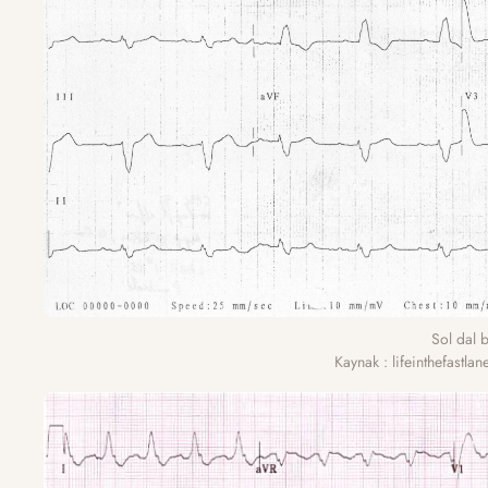
Sol dal 
Kaynak : lifeinthefastl