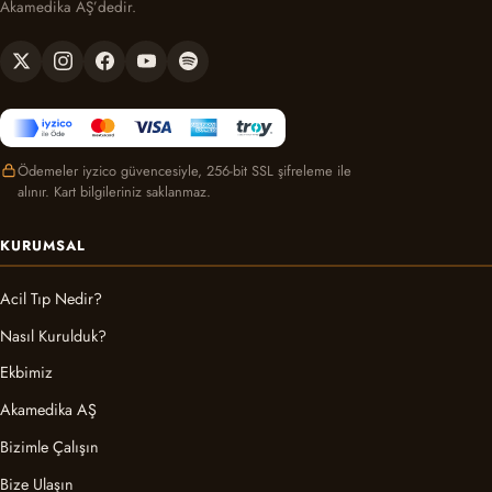
Akamedika AŞ’dedir.
Ödemeler iyzico güvencesiyle, 256-bit SSL şifreleme ile
alınır. Kart bilgileriniz saklanmaz.
KURUMSAL
Acil Tıp Nedir?
Nasıl Kurulduk?
Ekbimiz
Akamedika AŞ
Bizimle Çalışın
Bize Ulaşın