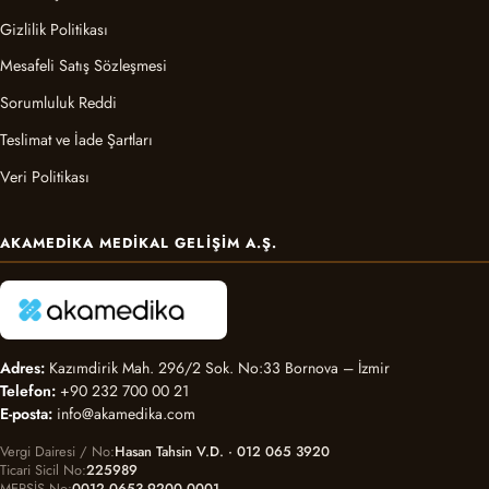
Gizlilik Politikası
Mesafeli Satış Sözleşmesi
Sorumluluk Reddi
Teslimat ve İade Şartları
Veri Politikası
AKAMEDIKA MEDIKAL GELIŞIM A.Ş.
Adres:
Kazımdirik Mah. 296/2 Sok. No:33 Bornova – İzmir
Telefon:
+90 232 700 00 21
E-posta:
info@akamedika.com
Vergi Dairesi / No
Hasan Tahsin V.D. · 012 065 3920
Ticari Sicil No
225989
MERSİS No
0012 0653 9200 0001