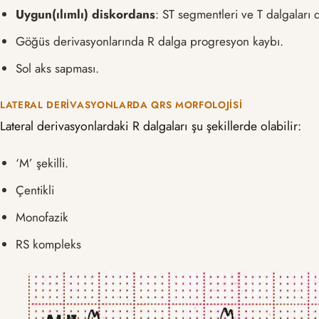
Uygun(ılımlı) diskordans
: ST segmentleri ve T dalgaları
Göğüs derivasyonlarında R dalga progresyon kaybı.
Sol aks sapması.
LATERAL DERIVASYONLARDA QRS MORFOLOJISI
Lateral derivasyonlardaki R dalgaları şu şekillerde olabilir:
‘M’ şekilli.
Çentikli
Monofazik
RS kompleks