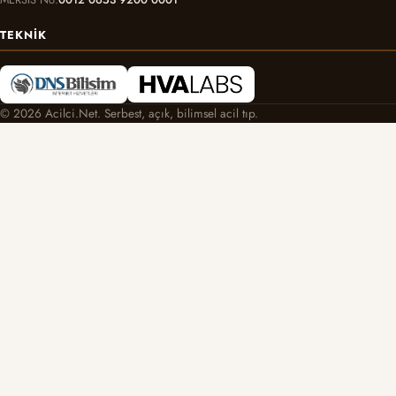
TEKNIK
© 2026 Acilci.Net. Serbest, açık, bilimsel acil tıp.