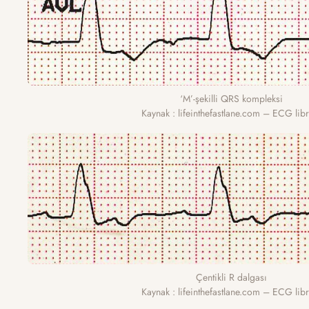
‘M’-şekilli QRS kompleksi
Kaynak : lifeinthefastlane.com – ECG libr
Çentikli R dalgası
Kaynak : lifeinthefastlane.com – ECG libr