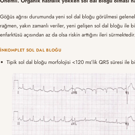
Önemli. Organik hastalık yokken sol dal bloğu olması na
Göğüs ağrısı durumunda yeni sol dal bloğu görülmesi gelenekse
rağmen, yakın zamanlı veriler, yeni gelişen sol dal bloğu ile b
enfarktüsü açısından az da olsa riskin arttığını ileri sürmektedir
İNKOMPLET SOL DAL BLOĞU
Tipik sol dal bloğu morfolojisi <120 ms’lik QRS süresi ile b