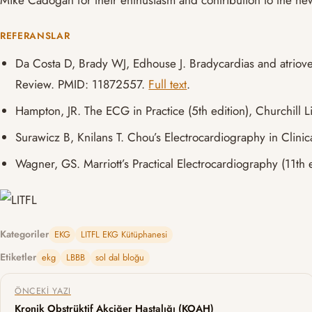
REFERANSLAR
Da Costa D, Brady WJ, Edhouse J. Bradycardias and atriov
Review. PMID: 11872557.
Full text
.
Hampton, JR. The ECG in Practice (5th edition), Churchill 
Surawicz B, Knilans T. Chou’s Electrocardiography in Clinic
Wagner, GS. Marriott’s Practical Electrocardiography (11th 
Kategoriler
EKG
LITFL EKG Kütüphanesi
Etiketler
ekg
LBBB
sol dal bloğu
Yazı gezinmesi
ÖNCEKI YAZI
Kronik Obstrüktif Akciğer Hastalığı (KOAH)