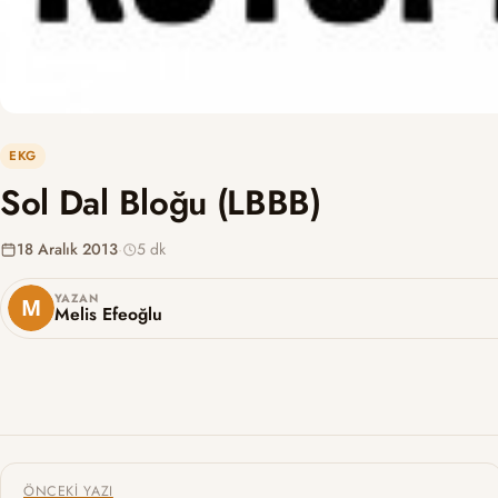
EKG
Sol Dal Bloğu (LBBB)
18 Aralık 2013
·
5 dk
YAZAN
Melis Efeoğlu
Yazı gezinmesi
ÖNCEKI YAZI