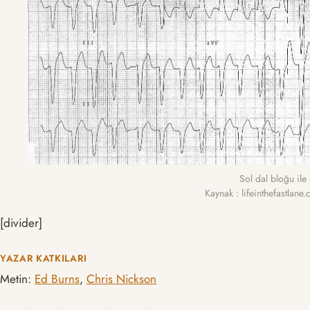
Sol dal bloğu ile 
Kaynak : lifeinthefastlan
[divider]
YAZAR KATKILARI
Metin:
Ed Burns
,
Chris Nickson