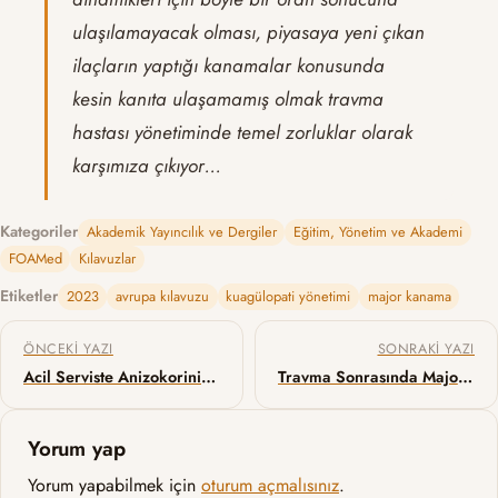
ulaşılamayacak olması, piyasaya yeni çıkan
ilaçların yaptığı kanamalar konusunda
kesin kanıta ulaşamamış olmak travma
hastası yönetiminde temel zorluklar olarak
karşımıza çıkıyor…
Kategoriler
Akademik Yayıncılık ve Dergiler
Eğitim, Yönetim ve Akademi
FOAMed
Kılavuzlar
Etiketler
2023
avrupa kılavuzu
kuagülopati yönetimi
major kanama
Yazı gezinmesi
ÖNCEKI YAZI
SONRAKI YAZI
Acil Serviste Anizokorinin Değerlendirilmesi
Travma Sonrasında Major Kanama ve Koagülopati Yönetimine İlişkin Avrupa Klavuzu: Altıncı Baskı
Yorum yap
Yorum yapabilmek için
oturum açmalısınız
.