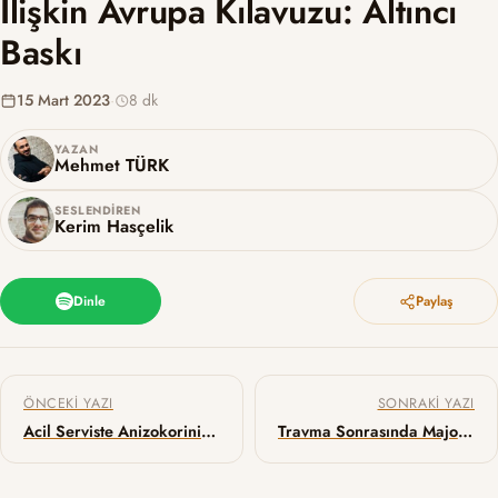
İlişkin Avrupa Kılavuzu: Altıncı
Baskı
15 Mart 2023
·
8 dk
YAZAN
Mehmet TÜRK
SESLENDIREN
Kerim Hasçelik
Dinle
Paylaş
Yazı gezinmesi
ÖNCEKI YAZI
SONRAKI YAZI
Acil Serviste Anizokorinin Değerlendirilmesi
Travma Sonrasında Major Kanama ve Koagülopati Yönetimine İlişkin Avrupa Klavuzu: Altıncı Baskı