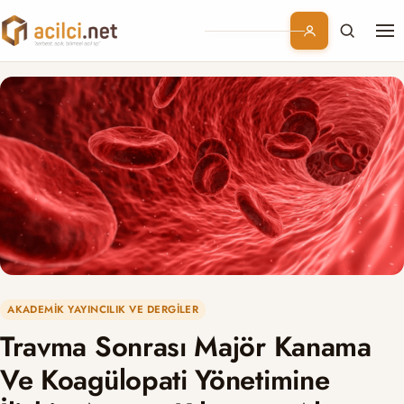
Me
Branşlar
Konular
Kurumsal
Abonelik
AKADEMIK YAYINCILIK VE DERGILER
Travma Sonrası Majör Kanama
Ve Koagülopati Yönetimine