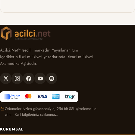
Acilci.Net™ tescilli markadır. Yayınlanan tüm
içeriklerin fikri mülkiyeti yazarlarında, ticari mülkiyeti
Akamedika AŞ’dedir.
Ödemeler iyzico güvencesiyle, 256-bit SSL şifreleme ile
alınır. Kart bilgileriniz saklanmaz.
KURUMSAL