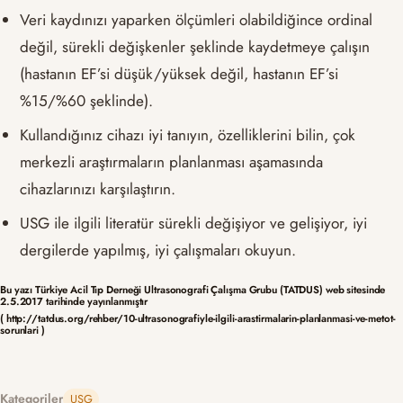
Veri kaydınızı yaparken ölçümleri olabildiğince ordinal
değil, sürekli değişkenler şeklinde kaydetmeye çalışın
(hastanın EF’si düşük/yüksek değil, hastanın EF’si
%15/%60 şeklinde).
Kullandığınız cihazı iyi tanıyın, özelliklerini bilin, çok
merkezli araştırmaların planlanması aşamasında
cihazlarınızı karşılaştırın.
USG ile ilgili literatür sürekli değişiyor ve gelişiyor, iyi
dergilerde yapılmış, iyi çalışmaları okuyun.
Bu yazı Türkiye Acil Tıp Derneği Ultrasonografi Çalışma Grubu (TATDUS) web sitesinde
2.5.2017 tarihinde yayınlanmıştır
( http://tatdus.org/rehber/10-ultrasonografiyle-ilgili-arastirmalarin-planlanmasi-ve-metot-
sorunlari )
Kategoriler
USG