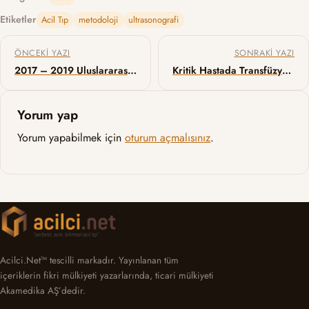
Etiketler
Acil Tıp
metodoloji
ultrasonografi
Yazı gezinmesi
ÖNCEKI YAZI
SONRAKI YAZI
2017 – 2019 Uluslararası Acil Tıp Konferansları
Kritik Hastada Transfüzyon Eşiği
Yorum yap
Yorum yapabilmek için
oturum açmalısınız
.
Acilci.Net™ tescilli markadır. Yayınlanan tüm
içeriklerin fikri mülkiyeti yazarlarında, ticari mülkiyeti
Akamedika AŞ’dedir.