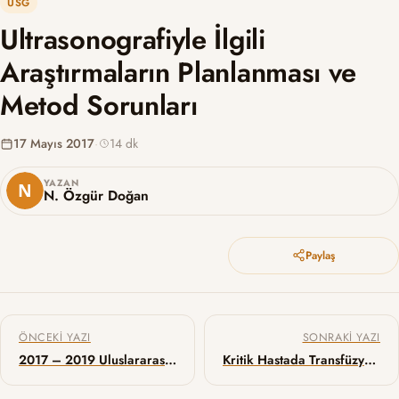
USG
Ultrasonografiyle İlgili
Araştırmaların Planlanması ve
Metod Sorunları
17 Mayıs 2017
·
14 dk
YAZAN
N. Özgür Doğan
Paylaş
Yazı gezinmesi
ÖNCEKI YAZI
SONRAKI YAZI
2017 – 2019 Uluslararası Acil Tıp Konferansları
Kritik Hastada Transfüzyon Eşiği