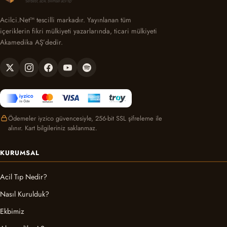
Acilci.Net™ tescilli markadır. Yayınlanan tüm
içeriklerin fikri mülkiyeti yazarlarında, ticari mülkiyeti
Akamedika AŞ’dedir.
Ödemeler iyzico güvencesiyle, 256-bit SSL şifreleme ile
alınır. Kart bilgileriniz saklanmaz.
KURUMSAL
Acil Tıp Nedir?
Nasıl Kurulduk?
Ekbimiz