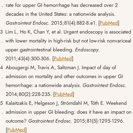
.
rate for upper GI hemorrhage has decreased over 2
decades in the United States: a nationwide analysis.
Gastrointest Endosc
. 2015;81(4):882-8.e1.
[
PubMed
]
3
Lim L, Ho K, Chan Y, et al. Urgent endoscopy is associated
.
with lower mortality in high-risk but not low-risk nonvariceal
upper gastrointestinal bleeding.
Endoscopy
.
2011;43(4):300-306.
[
PubMed
]
4
Abougergi M, Travis A, Saltzman J. Impact of day of
.
admission on mortality and other outcomes in upper GI
hemorrhage: a nationwide analysis.
Gastrointest Endosc
.
2014;80(2):228-235.
[
PubMed
]
5
Kalaitzakis E, Helgeson J, Strömdahl M, Tóth E. Weekend
.
admission in upper GI bleeding: does it have an impact on
outcome?
Gastrointest Endosc
. 2015;81(5):1295-1296.
[
PubMed
]