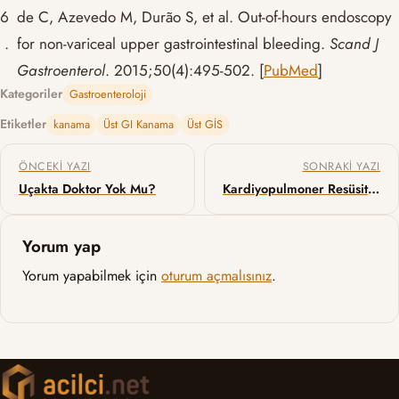
6
de C, Azevedo M, Durão S, et al. Out-of-hours endoscopy
.
for non-variceal upper gastrointestinal bleeding.
Scand J
Gastroenterol
. 2015;50(4):495-502.
[
PubMed
]
Kategoriler
Gastroenteroloji
Etiketler
kanama
Üst GI Kanama
Üst GİS
Yazı gezinmesi
ÖNCEKI YAZI
SONRAKI YAZI
Uçakta Doktor Yok Mu?
Kardiyopulmoner Resüsitasyon (KPR) ile Tetiklenen Bilinç
Yorum yap
Yorum yapabilmek için
oturum açmalısınız
.