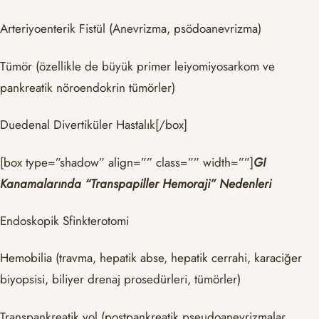
Arteriyoenterik Fistül (Anevrizma, psödoanevrizma)
Tümör (özellikle de büyük primer leiyomiyosarkom ve
pankreatik nöroendokrin tümörler)
Duedenal Divertiküler Hastalık[/box]
[box type=”shadow” align=”” class=”” width=””]
GI
Kanamalarında “Transpapiller Hemoraji” Nedenleri
Endoskopik Sfinkterotomi
Hemobilia (travma, hepatik abse, hepatik cerrahi, karaciğer
biyopsisi, biliyer drenaj prosedürleri, tümörler)
Transpankreatik yol (postpankreatik pseudoanevrizmalar,