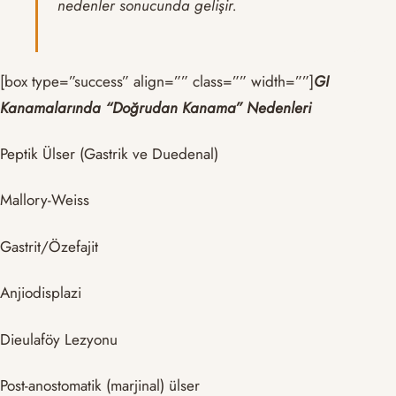
nedenler sonucunda gelişir.
[box type=”success” align=”” class=”” width=””]
GI
Kanamalarında “Doğrudan Kanama” Nedenleri
Peptik Ülser (Gastrik ve Duedenal)
Mallory-Weiss
Gastrit/Özefajit
Anjiodisplazi
Dieulaföy Lezyonu
Post-anostomatik (marjinal) ülser