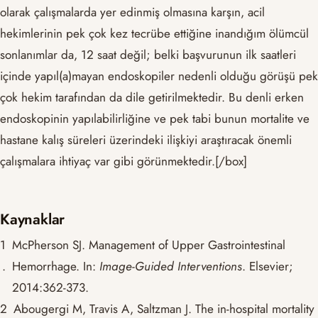
olarak çalışmalarda yer edinmiş olmasına karşın, acil
hekimlerinin pek çok kez tecrübe ettiğine inandığım ölümcül
sonlanımlar da, 12 saat değil; belki başvurunun ilk saatleri
içinde yapıl(a)mayan endoskopiler nedenli olduğu görüşü pek
çok hekim tarafından da dile getirilmektedir. Bu denli erken
endoskopinin yapılabilirliğine ve pek tabi bunun mortalite ve
hastane kalış süreleri üzerindeki ilişkiyi araştıracak önemli
çalışmalara ihtiyaç var gibi görünmektedir.[/box]
Kaynaklar
1
McPherson SJ. Management of Upper Gastrointestinal
.
Hemorrhage. In:
Image-Guided Interventions
. Elsevier;
2014:362-373.
2
Abougergi M, Travis A, Saltzman J. The in-hospital mortality