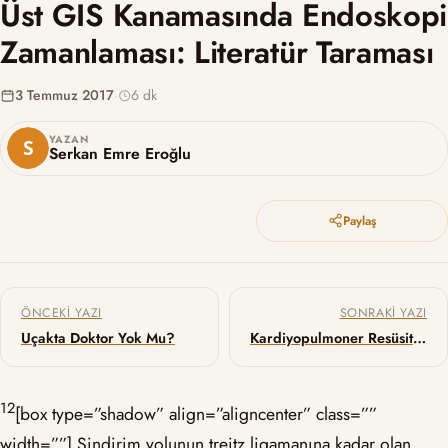
Üst GIS Kanamasında Endoskopi
Zamanlaması: Literatür Taraması
3 Temmuz 2017
·
6 dk
YAZAN
Serkan Emre Eroğlu
Paylaş
Yazı gezinmesi
ÖNCEKI YAZI
SONRAKI YAZI
Uçakta Doktor Yok Mu?
Kardiyopulmoner Resüsitasyon (KPR) ile Tetiklenen Bilinç
1
2
[box type=”shadow” align=”aligncenter” class=””
width=””] Sindirim yolunun treitz ligamanına kadar olan