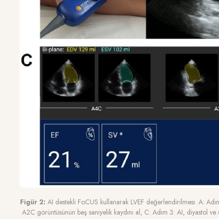
Figür 2:
AI destekli FoCUS kullanarak LVEF değerlendirilmesi. A: Adım
A2C görüntüsünün beş saniyelik kaydını al, C: Adım 3: AI, diyastol ve si