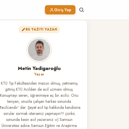
Giriş Yap
BU YAZIYI YAZAN
Metin Yadigaroğlu
Yazar
KTÜ Tıp Fakültesinden mezun olmuş, yetmemiş
gitmiş KTÜ Acilden de acil uzmanı olmuş.
Konuşmayı seven, öğrenmeye aç bir acilci. Onu
tanıyan, onunla çalışan herkes sonunda
#acilcandır' der. Şayet acil tıp hakkında kendisine
sorular sormak isterseniz yapmayın!!! çünkü
sonunda kesin acil yazarsınız =) Samsun
Üniversitesi adına Samsun Eğitim ve Araştırma