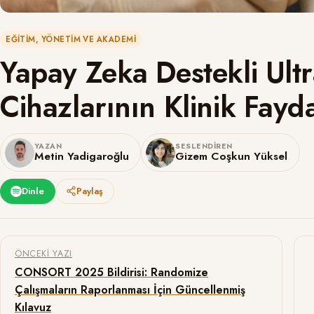
EĞITIM, YÖNETIM VE AKADEMI
Yapay Zeka Destekli Ult
Cihazlarının Klinik Fayd
YAZAN
SESLENDIREN
Metin Yadigaroğlu
Gizem Coşkun Yüksel
Dinle
Paylaş
Yazı gezinmesi
ÖNCEKI YAZI
CONSORT 2025 Bildirisi: Randomize
Çalışmaların Raporlanması İçin Güncellenmiş
Kılavuz