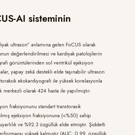
US-AI sisteminin
diyak ultrason” anlamına gelen FoCUS olarak
unun değerlendirilmesi ve kardiyak patolojilerin
afi görüntülerinden sol ventrikül ejeksiyon
ar, yapay zekâ destekli elde taşınabilir ultrason
toraksik ekokardiyografi ile yüksek korelasyonla
 merkezli olarak 424 hasta ile yapılmıştır.
iyon fraksiyonunu standart transtorasik
lmış ejeksiyon fraksiyonuna (<%50) sahip
rlılık ve %92.3 özgüllük elde etmiştir. Şiddetli
 performansı yüksek kalmıştır (AUC: 0.99, özgüllük