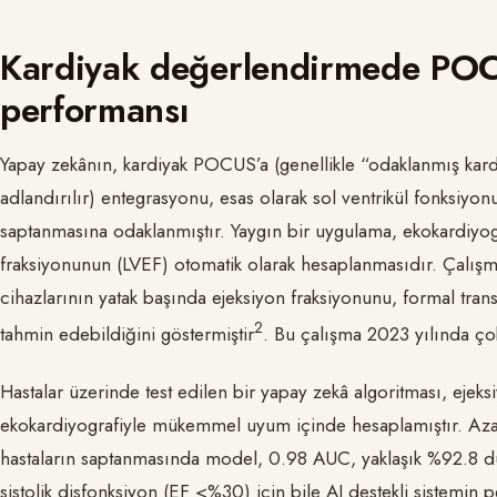
Kardiyak değerlendirmede POC
performansı
Yapay zekânın, kardiyak POCUS’a (genellikle “odaklanmış kar
adlandırılır) entegrasyonu, esas olarak sol ventrikül fonksiyon
saptanmasına odaklanmıştır. Yaygın bir uygulama, ekokardiyogr
fraksiyonunun (LVEF) otomatik olarak hesaplanmasıdır. Çalışmal
cihazlarının yatak başında ejeksiyon fraksiyonunu, formal trans
​2​
tahmin edebildiğini göstermiştir
. Bu çalışma 2023 yılında çok
Hastalar üzerinde test edilen bir yapay zekâ algoritması, ejeks
ekokardiyografiyle mükemmel uyum içinde hesaplamıştır. Aza
hastaların saptanmasında model, 0.98 AUC, yaklaşık %92.8 duya
sistolik disfonksiyon (EF <%30) için bile AI destekli sistemin