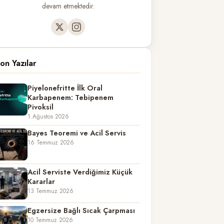
devam etmektedir.
on Yazılar
Piyelonefritte İlk Oral
Karbapenem: Tebipenem
Pivoksil
1 Ağustos 2026
Bayes Teoremi ve Acil Servis
16 Temmuz 2026
Acil Serviste Verdiğimiz Küçük
Kararlar
13 Temmuz 2026
Egzersize Bağlı Sıcak Çarpması
10 Temmuz 2026