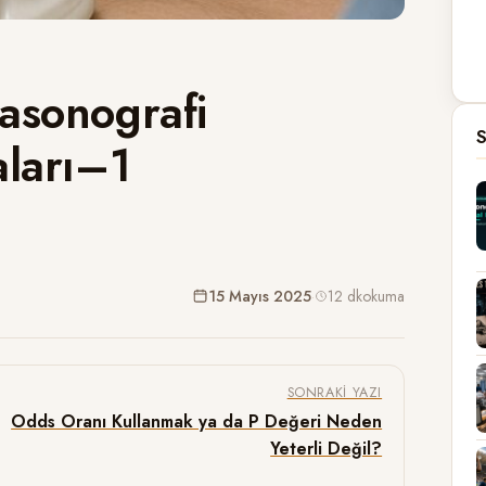
rasonografi
S
aları–1
15 Mayıs 2025
·
12 dk
okuma
SONRAKI YAZI
Odds Oranı Kullanmak ya da P Değeri Neden
Yeterli Değil?