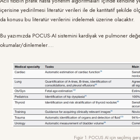
Acil tıbbın pratik hasta yönetim algoritmaları içinde kendin
içerisine yedirilmesi literatür verileri ile de kantitatif şekilde ö
da konusu bu literatür verilerini irdelemek üzerine olacaktır.
Bu yazımızda POCUS-AI sistemini kardiyak ve pulmoner değerl
okumalar/dinlemeler….
Figür 1: POCUS AI için seçilmiş gerç