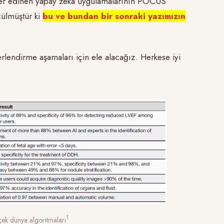
e yer edinen yapay zeka uygulamalarının POCUS
lçülmüştür ki
bu ve bundan bir sonraki yazımızın
endirme aşamaları için ele alacağız. Herkese iyi
​1​
ek dünya algoritmaları​