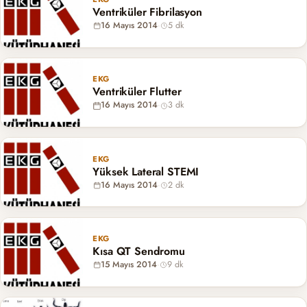
Ventriküler Fibrilasyon
16 Mayıs 2014
·
5 dk
EKG
Ventriküler Flutter
16 Mayıs 2014
·
3 dk
EKG
Yüksek Lateral STEMI
16 Mayıs 2014
·
2 dk
EKG
Kısa QT Sendromu
15 Mayıs 2014
·
9 dk