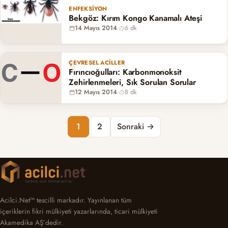
ENFEKSIYON
Bekgöz: Kırım Kongo Kanamalı Ateşi
14 Mayıs 2014
·
6 dk
ÇEVRESEL ACILLER
Fırıncıoğulları: Karbonmonoksit
Zehirlenmeleri, Sık Sorulan Sorular
12 Mayıs 2014
·
8 dk
Yazı sayfalaması
1
2
Sonraki →
Acilci.Net™ tescilli markadır. Yayınlanan tüm
içeriklerin fikri mülkiyeti yazarlarında, ticari mülkiyeti
Akamedika AŞ’dedir.