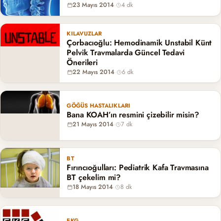
23 Mayıs 2014
·
4 dk
KILAVUZLAR
Çorbacıoğlu: Hemodinamik Unstabil Künt
Pelvik Travmalarda Güncel Tedavi
Önerileri
22 Mayıs 2014
·
6 dk
GÖĞÜS HASTALIKLARI
Bana KOAH’ın resmini çizebilir misin?
21 Mayıs 2014
·
7 dk
BT
Fırıncıoğulları: Pediatrik Kafa Travmasına
BT çekelim mi?
18 Mayıs 2014
·
8 dk
EKG