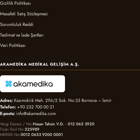
Gizlilik Politikası
Mesafeli Satış Sözleşmesi
Sorumluluk Reddi
Teslimat ve İade Şartları
Veri Politikası
AKAMEDIKA MEDIKAL GELIŞIM A.Ş.
Adres:
Kazımdirik Mah. 296/2 Sok. No:33 Bornova – İzmir
Telefon:
+90 232 700 00 21
E-posta:
info@akamedika.com
Vergi Dairesi / No
Hasan Tahsin V.D. · 012 065 3920
Ticari Sicil No
225989
MERSİS No
0012 0653 9200 0001