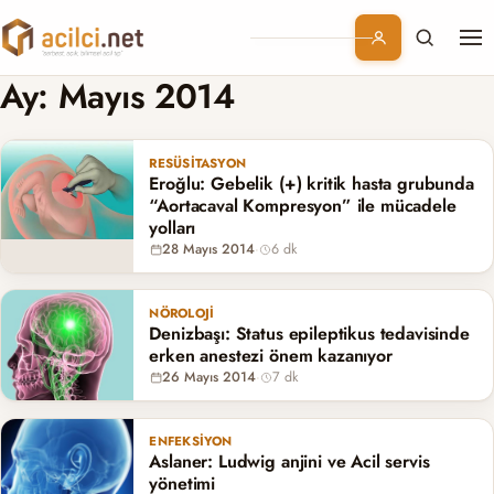
Me
Branşlar
Ay:
Mayıs 2014
Konular
RESÜSITASYON
Eroğlu: Gebelik (+) kritik hasta grubunda
Kurumsal
“Aortacaval Kompresyon” ile mücadele
yolları
28 Mayıs 2014
·
6 dk
Abonelik
NÖROLOJI
Denizbaşı: Status epileptikus tedavisinde
erken anestezi önem kazanıyor
26 Mayıs 2014
·
7 dk
ENFEKSIYON
Aslaner: Ludwig anjini ve Acil servis
yönetimi