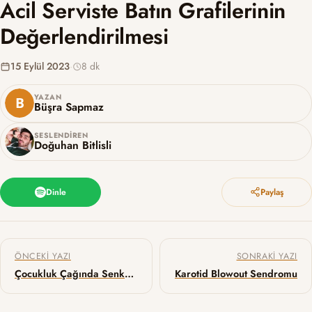
Acil Serviste Batın Grafilerinin
Değerlendirilmesi
15 Eylül 2023
·
8 dk
YAZAN
Büşra Sapmaz
SESLENDIREN
Doğuhan Bitlisli
Dinle
Paylaş
Yazı gezinmesi
ÖNCEKI YAZI
SONRAKI YAZI
Çocukluk Çağında Senkopa Yaklaşım
Karotid Blowout Sendromu