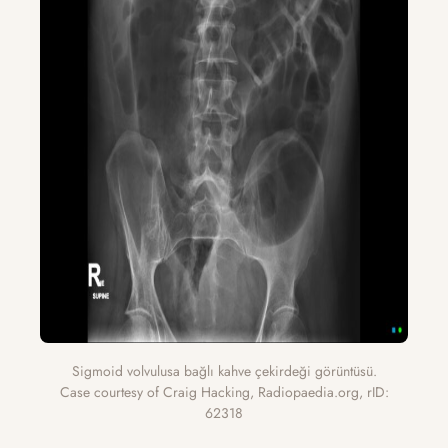
Sigmoid volvulusa bağlı kahve çekirdeği görüntüsü.
Case courtesy of Craig Hacking, Radiopaedia.org, rID:
62318