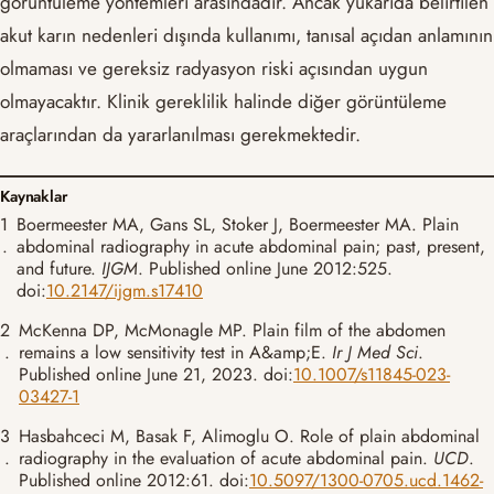
görüntüleme yöntemleri arasındadır. Ancak yukarıda belirtilen
akut karın nedenleri dışında kullanımı, tanısal açıdan anlamının
olmaması ve gereksiz radyasyon riski açısından uygun
olmayacaktır. Klinik gereklilik halinde diğer görüntüleme
araçlarından da yararlanılması gerekmektedir.
Kaynaklar
1
Boermeester MA, Gans SL, Stoker J, Boermeester MA. Plain
.
abdominal radiography in acute abdominal pain; past, present,
and future.
IJGM
. Published online June 2012:525.
doi:
10.2147/ijgm.s17410
2
McKenna DP, McMonagle MP. Plain film of the abdomen
.
remains a low sensitivity test in A&amp;E.
Ir J Med Sci
.
Published online June 21, 2023. doi:
10.1007/s11845-023-
03427-1
3
Hasbahceci M, Basak F, Alimoglu O. Role of plain abdominal
.
radiography in the evaluation of acute abdominal pain.
UCD
.
Published online 2012:61. doi:
10.5097/1300-0705.ucd.1462-