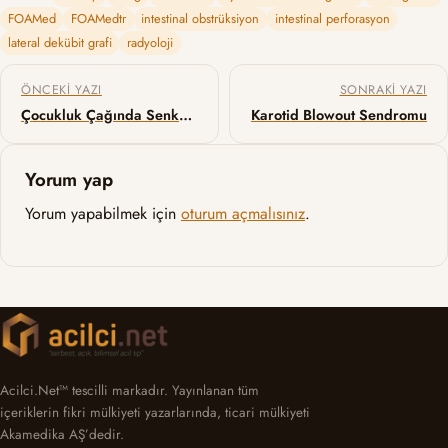
FOAMed
FOAMedtr
intestinal obstrüksiyon
intestinal perforasyon
lateral dekübit grafi
radyoloji
Yazı gezinmesi
ÖNCEKI YAZI
SONRAKI YAZI
Çocukluk Çağında Senkopa Yaklaşım
Karotid Blowout Sendromu
Yorum yap
Yorum yapabilmek için
oturum açmalısınız
.
Acilci.Net™ tescilli markadır. Yayınlanan tüm
içeriklerin fikri mülkiyeti yazarlarında, ticari mülkiyeti
Akamedika AŞ’dedir.