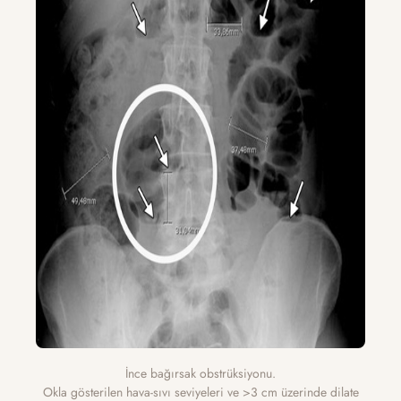
İnce bağırsak obstrüksiyonu.
Okla gösterilen hava-sıvı seviyeleri ve >3 cm üzerinde dilate