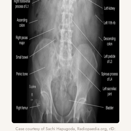
Case courtesy of Sachi Hapugoda, Radiopaedia.org, rID: