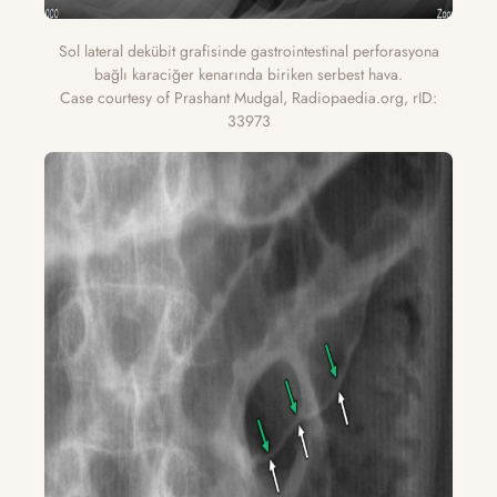
Sol lateral dekübit grafisinde gastrointestinal perforasyona
bağlı karaciğer kenarında biriken serbest hava.
Case courtesy of Prashant Mudgal, Radiopaedia.org, rID:
33973