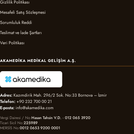
Gizlilik Politikası
Mesafeli Satış Sözleşmesi
Sorumluluk Reddi
Teslimat ve İade Şartları
Veri Politikası
AKAMEDIKA MEDIKAL GELIŞIM A.Ş.
Adres:
Kazımdirik Mah. 296/2 Sok. No:33 Bornova – İzmir
Telefon:
+90 232 700 00 21
E-posta:
info@akamedika.com
Vergi Dairesi / No
Hasan Tahsin V.D. · 012 065 3920
Ticari Sicil No
225989
MERSİS No
0012 0653 9200 0001