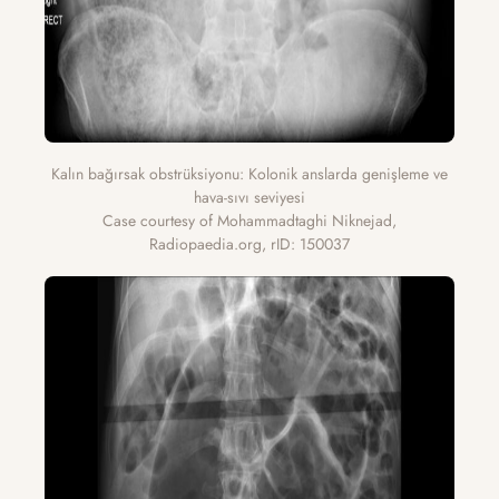
Kalın bağırsak obstrüksiyonu: Kolonik anslarda genişleme ve
hava-sıvı seviyesi
Case courtesy of Mohammadtaghi Niknejad,
Radiopaedia.org, rID: 150037