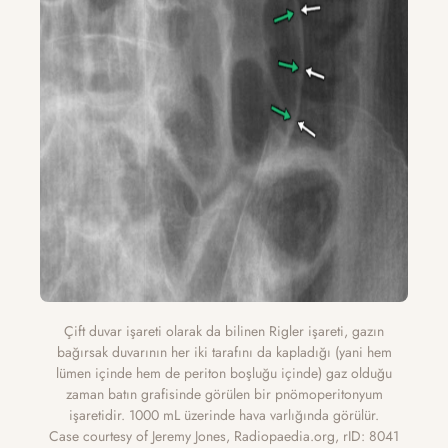
Çift duvar işareti olarak da bilinen Rigler işareti, gazın
bağırsak duvarının her iki tarafını da kapladığı (yani hem
lümen içinde hem de periton boşluğu içinde) gaz olduğu
zaman batın grafisinde görülen bir pnömoperitonyum
işaretidir. 1000 mL üzerinde hava varlığında görülür.
Case courtesy of Jeremy Jones, Radiopaedia.org, rID: 8041