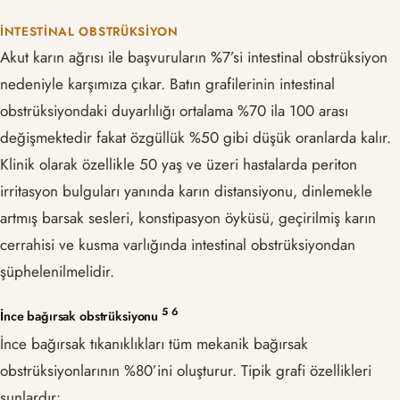
İNTESTINAL OBSTRÜKSIYON
Akut karın ağrısı ile başvuruların %7’si intestinal obstrüksiyon
nedeniyle karşımıza çıkar. Batın grafilerinin intestinal
obstrüksiyondaki duyarlılığı ortalama %70 ila 100 arası
değişmektedir fakat özgüllük %50 gibi düşük oranlarda kalır.
Klinik olarak özellikle 50 yaş ve üzeri hastalarda periton
irritasyon bulguları yanında karın distansiyonu, dinlemekle
artmış barsak sesleri, konstipasyon öyküsü, geçirilmiş karın
cerrahisi ve kusma varlığında intestinal obstrüksiyondan
şüphelenilmelidir.
​5​
​6​
İnce bağırsak obstrüksiyonu
İnce bağırsak tıkanıklıkları tüm mekanik bağırsak
obstrüksiyonlarının %80’ini oluşturur. Tipik grafi özellikleri
şunlardır: