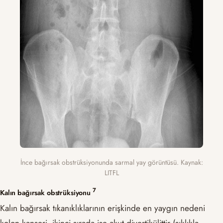
İnce bağırsak obstrüksiyonunda sarmal yay görüntüsü. Kaynak:
LITFL
​7​
Kalın bağırsak obstrüksiyonu
Kalın bağırsak tıkanıklıklarının erişkinde en yaygın nedeni
kolon kanseri, ikinci sırada ise akut divertikülittir (sıklıkla