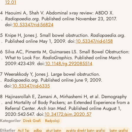
12.01
4
Haouimi A, Shah V. Abdominal x-ray review: ABDO X.
.
Radiopaedia.org
. Published online November 23, 2017.
doi:
10.53347/rid-56824
5
Knipe H, Jones J. Small bowel obstruction.
Radiopaedia.org
.
.
Published online May 1, 2009. doi:
10.53347/rid-6158
6
Silva AC, Pimenta M, Guimaraes LS. Small Bowel Obstruction:
.
What to Look For.
RadioGraphics
. Published online March
2009:423-439. doi:
10.1148/rg.292085514
7
Weerakkody Y, Jones J. Large bowel obstruction.
.
Radiopaedia.org
. Published online June 9, 2009.
doi:
10.53347/rid-6335
8
Hajinasrollah E, Zamani A, Mirhashemi H, et al. Demography
.
and Mortality of Body Packers; an Extended Experience from a
Referral Center.
Arch Iran Med
. Published online August 1,
2020:542-547. doi:
10.34172/aim.2020.57
Kategoriler
Direk Grafi
Radyoloji
Etiketler
Acil Tıp
adbg
akut batın
ayakta direkt batın grafisi
batın grafisi