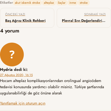
Etiketler
akut iskemik stroke
alteplaz
ilaçlar
inme
stroke
Yazı gezinmesi
ÖNCEKI YAZI
SONRAKI YAZI
Baş Ağrısı Klinik Rehberi
Plevral Sıvı Değerlendirilmesi
4 yorum
Hydria
dedi ki:
27 Ağustos 2020, 16:15
Hocam alteplaz komplikasyonlarından orolingual angioödem
tedavisi konusunda yardımcı olabilir misiniz. Türkiye şartlarında
uygulanabilirliği de göz önüne alarak
Yanıtlamak için oturum açın