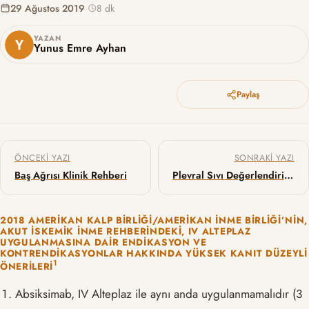
29 Ağustos 2019
·
8 dk
YAZAN
Yunus Emre Ayhan
Paylaş
Yazı gezinmesi
ÖNCEKI YAZI
SONRAKI YAZI
Baş Ağrısı Klinik Rehberi
Plevral Sıvı Değerlendirilmesi
2018 AMERIKAN KALP BIRLIĞI/AMERIKAN İNME BIRLIĞI’NIN,
AKUT İSKEMIK İNME REHBERINDEKI, IV ALTEPLAZ
UYGULANMASINA DAIR ENDIKASYON VE
KONTRENDIKASYONLAR HAKKINDA YÜKSEK KANIT DÜZEYLI
​1​
ÖNERILERI
Absiksimab, IV Alteplaz ile aynı anda uygulanmamalıdır (3