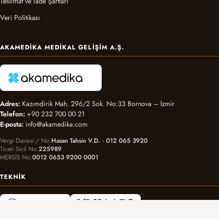
Teslimat ve İade Şartları
Veri Politikası
AKAMEDIKA MEDIKAL GELIŞIM A.Ş.
Adres:
Kazımdirik Mah. 296/2 Sok. No:33 Bornova – İzmir
Telefon:
+90 232 700 00 21
E-posta:
info@akamedika.com
Vergi Dairesi / No
Hasan Tahsin V.D. · 012 065 3920
Ticari Sicil No
225989
MERSİS No
0012 0653 9200 0001
TEKNIK