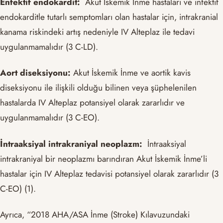
Enfektif endokardit:
Akut İskemik İnme hastaları ve infektif
endokarditle tutarlı semptomları olan hastalar için, intrakranial
kanama riskindeki artış nedeniyle IV Alteplaz ile tedavi
uygulanmamalıdır (3 C-LD).
Aort diseksiyonu:
Akut İskemik İnme ve aortik kavis
diseksiyonu ile ilişkili olduğu bilinen veya şüphelenilen
hastalarda IV Alteplaz potansiyel olarak zararlıdır ve
uygulanmamalıdır (3 C-EO).
İntraaksiyal intrakraniyal neoplazm:
İntraaksiyal
intrakraniyal bir neoplazmı barındıran Akut İskemik İnme’li
hastalar için IV Alteplaz tedavisi potansiyel olarak zararlıdır (3
C-EO) (1).
Ayrıca, “2018 AHA/ASA İnme (Stroke) Kılavuzundaki