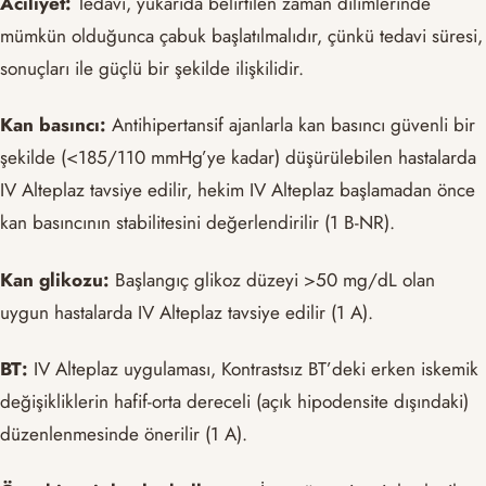
Aciliyet:
Tedavi, yukarıda belirtilen zaman dilimlerinde
mümkün olduğunca çabuk başlatılmalıdır, çünkü tedavi süresi,
sonuçları ile güçlü bir şekilde ilişkilidir.
Kan basıncı:
Antihipertansif ajanlarla kan basıncı güvenli bir
şekilde (<185/110 mmHg’ye kadar) düşürülebilen hastalarda
IV Alteplaz tavsiye edilir, hekim IV Alteplaz başlamadan önce
kan basıncının stabilitesini değerlendirilir (1 B-NR).
Kan glikozu:
Başlangıç glikoz düzeyi >50 mg/dL olan
uygun hastalarda IV Alteplaz tavsiye edilir (1 A).
BT:
IV Alteplaz uygulaması, Kontrastsız BT’deki erken iskemik
değişikliklerin hafif-orta dereceli (açık hipodensite dışındaki)
düzenlenmesinde önerilir (1 A).