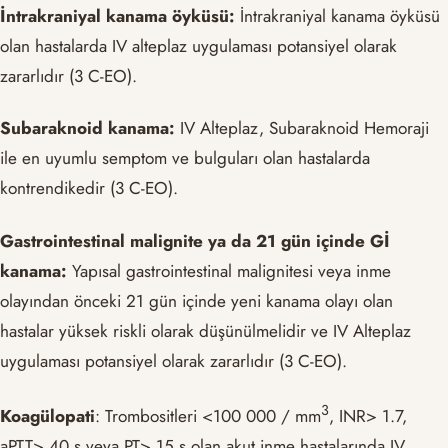
İntrakraniyal kanama öyküsü:
İntrakraniyal kanama öyküsü
olan hastalarda IV alteplaz uygulaması potansiyel olarak
zararlıdır (3 C-EO).
Subaraknoid kanama:
IV Alteplaz, Subaraknoid Hemoraji
ile en uyumlu semptom ve bulguları olan hastalarda
kontrendikedir (3 C-EO).
Gastrointestinal malignite ya da 21 gün içinde Gİ
kanama:
Yapısal gastrointestinal malignitesi veya inme
olayından önceki 21 gün içinde yeni kanama olayı olan
hastalar yüksek riskli olarak düşünülmelidir ve IV Alteplaz
uygulaması potansiyel olarak zararlıdır (3 C-EO).
3
Koagülopati
: Trombositleri <100 000 / mm
, INR> 1.7,
aPTT> 40 s veya PT> 15 s olan akut inme hastalarında IV