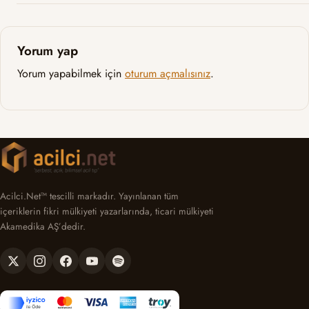
Yorum yap
Yorum yapabilmek için
oturum açmalısınız
.
Acilci.Net™ tescilli markadır. Yayınlanan tüm
içeriklerin fikri mülkiyeti yazarlarında, ticari mülkiyeti
Akamedika AŞ’dedir.