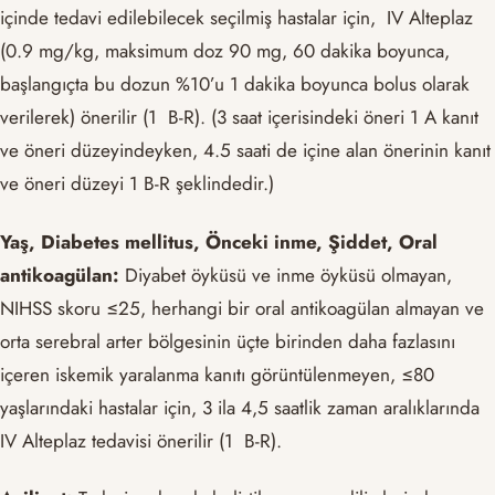
içinde tedavi edilebilecek seçilmiş hastalar için, IV Alteplaz
(0.9 mg/kg, maksimum doz 90 mg, 60 dakika boyunca,
başlangıçta bu dozun %10’u 1 dakika boyunca bolus olarak
verilerek) önerilir (1 B-R). (3 saat içerisindeki öneri 1 A kanıt
ve öneri düzeyindeyken, 4.5 saati de içine alan önerinin kanıt
ve öneri düzeyi 1 B-R şeklindedir.)
Yaş, Diabetes mellitus, Önceki inme, Şiddet, Oral
antikoagülan:
Diyabet öyküsü ve inme öyküsü olmayan,
NIHSS skoru ≤25, herhangi bir oral antikoagülan almayan ve
orta serebral arter bölgesinin üçte birinden daha fazlasını
içeren iskemik yaralanma kanıtı görüntülenmeyen, ≤80
yaşlarındaki hastalar için, 3 ila 4,5 saatlik zaman aralıklarında
IV Alteplaz tedavisi önerilir (1 B-R).