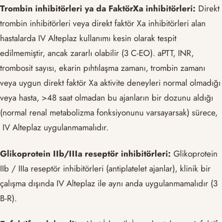
Trombin inhibitörleri ya da FaktörXa inhibitörleri:
Direkt
trombin inhibitörleri veya direkt faktör Xa inhibitörleri alan
hastalarda IV Alteplaz kullanımı kesin olarak tespit
edilmemiştir, ancak zararlı olabilir (3 C-EO). aPTT, INR,
trombosit sayısı, ekarin pıhtılaşma zamanı, trombin zamanı
veya uygun direkt faktör Xa aktivite deneyleri normal olmadığı
veya hasta, >48 saat olmadan bu ajanların bir dozunu aldığı
(normal renal metabolizma fonksiyonunu varsayarsak) sürece,
IV Alteplaz uygulanmamalıdır.
Glikoprotein IIb/IIIa reseptör inhibitörleri:
Glikoprotein
IIb / IIIa reseptör inhibitörleri (antiplatelet ajanlar), klinik bir
çalışma dışında IV Alteplaz ile aynı anda uygulanmamalıdır (3
B-R).