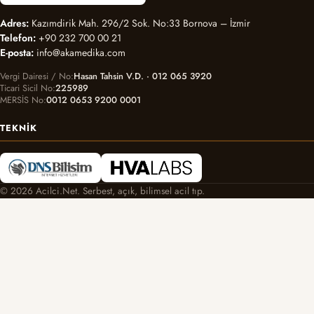
Adres:
Kazımdirik Mah. 296/2 Sok. No:33 Bornova – İzmir
Telefon:
+90 232 700 00 21
E-posta:
info@akamedika.com
Vergi Dairesi / No
Hasan Tahsin V.D. · 012 065 3920
Ticari Sicil No
225989
MERSİS No
0012 0653 9200 0001
TEKNIK
© 2026 Acilci.Net. Serbest, açık, bilimsel acil tıp.