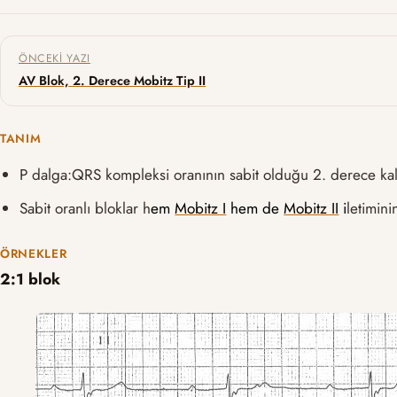
Yazı gezinmesi
ÖNCEKI YAZI
AV Blok, 2. Derece Mobitz Tip II
TANIM
P dalga:QRS kompleksi oranının sabit olduğu 2. derece kalp
Sabit oranlı bloklar h
em
Mobitz I
hem de
Mobitz II
i
letimin
ÖRNEKLER
2:1 blok