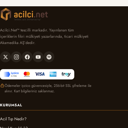
Acilci.Net™ tescilli markadır. Yayınlanan tüm
içeriklerin fikri mülkiyeti yazarlarında, ticari mülkiyeti
Akamedika AŞ’dedir.
Ödemeler iyzico güvencesiyle, 256-bit SSL şifreleme ile
alınır. Kart bilgileriniz saklanmaz.
KURUMSAL
Acil Tıp Nedir?