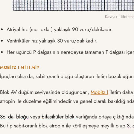
Kaynak : lifeint
Atriyal hız (mor oklar) yaklaşık 90 vuru/dakikadır.
Ventriküler hız yaklaşık 30 vuru/dakikadır.
Her üçüncü P dalgasının neredeyse tamamen T dalgası içeris
MOBITZ I MI II MI?
İpuçları olsa da, sabit oranlı bloğu oluşturan iletim bozuklu
Blok AV düğüm seviyesinde olduğundan,
Mobitz I
iletim daha 
atropin ile düzelme eğilimindedir ve genel olarak bakıldığınd
Sol dal bloğu
veya
bifasiküler blok
varlığında ortaya çıktığınd
Bu tip sabit-oranlı blok atropin ile kötüleşmeye meyilli olup
3. 