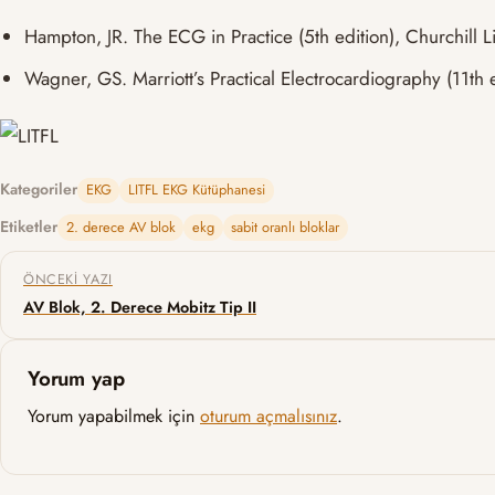
Hampton, JR. The ECG in Practice (5th edition), Churchill 
Wagner, GS. Marriott’s Practical Electrocardiography (11th 
Kategoriler
EKG
LITFL EKG Kütüphanesi
Etiketler
2. derece AV blok
ekg
sabit oranlı bloklar
Yazı gezinmesi
ÖNCEKI YAZI
AV Blok, 2. Derece Mobitz Tip II
Yorum yap
Yorum yapabilmek için
oturum açmalısınız
.