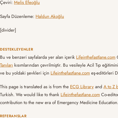
Çeviri:
Melis Efeoğlu
Sayfa Düzenleme:
Haldun Akoğlu
[divider]
DESTEKLEYENLER
Bu ve benzeri sayfalarda yer alan içerik
Lifeinthefastlane.com
G
Tanıları
kısımlarından çevrilmiştir. Bu vesileyle Acil Tıp eğitimi
ve bu yoldaki şevkleri için
Lifeinthefastlane.com
eş-editörleri 
This page is translated as is from the
ECG Library
and
A to Z 
Turkish. We would like to thank
Lifeinthefastlane.com
Co-editor
contribution to the new era of Emergency Medicine Education
REFERANSLAR