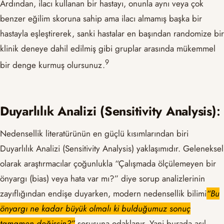
Ardından, ilacı kullanan bir hastayı, onunla aynı veya çok
benzer eğilim skoruna sahip ama ilacı almamış başka bir
hastayla eşleştirerek, sanki hastalar en başından randomize bir
klinik deneye dahil edilmiş gibi gruplar arasında mükemmel
​9​
bir denge kurmuş olursunuz.
Duyarlılık Analizi (Sensitivity Analysis)
:
Nedensellik literatürünün en güçlü kısımlarından biri
Duyarlılık Analizi (Sensitivity Analysis) yaklaşımıdır. Geleneksel
olarak araştırmacılar çoğunlukla “Çalışmada ölçülemeyen bir
önyargı (bias) veya hata var mı?” diye sorup analizlerinin
zayıflığından endişe duyarken, modern nedensellik bilimi
“Bu
önyargı ne kadar büyük olmalı ki bulduğumuz sonuç
tamamen değişsin?”
sorusuna odaklanır. Yani burada asıl