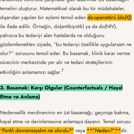
temelini oluşturur. Matematiksel olarak bu tür müdahaleler,
dışarıdan yapılan bir eylemi temsil eden
do-operatörü (do(X))
ile ifade edilir. Örneğin, do(antibiyotik) ya da do(NIV),
yalnızca bu tedaviyi alan hastalarda ne olduğunu
gözlemlemekten ziyade, “bu tedaviyi özellikle uygularsam ne
olur?” sorusunu temsil eder. Bu basamak, klinik karar verme
sürecinin merkezinde yer alır ve tedavi stratejilerinin
​7​
etkinliğini anlamamızı sağlar.
3. Basamak: Karşı Olgular (Counterfactuals / Hayal
Etme ve Anlama)
Nedensellik merdiveninin en üst basamağı; geçmişe bakma,
hayal etme ve derinlemesine anlamaya dayanır. Temel sorusu
“Farklı davransaydım ne olurdu?”
veya
**”Neden?”**
dir.