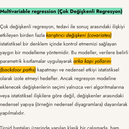
Multivariable regression (Çok Değişkenli Regresyon)
Çok değişkenli regresyon, tedavi ile sonuç arasındaki ilişkiyi
etkileyen birden fazla
karıştırıcı değişkeni (covariates)
istatistiksel bir denklem içinde kontrol etmemizi sağlayan
yaygın bir modelleme yöntemidir. Bu modeller, verilere belirli
parametrik kısıtlamalar uygulayarak
arka kapı yollarını
(backdoor paths
)
kapatmayı ve nedensel etkiyi istatistiksel
olarak izole etmeyi hedefler. Ancak regresyon modeline
eklenecek değişkenlerin seçimi yalnızca veri algoritmalarına
veya istatistiksel ilişkilere göre değil, değişkenler arasındaki
nedensel yapıya (örneğin nedensel diyagramlara) dayanılarak
yapılmalıdır.
Tiroid hastaları üzerinde yapılan klasik bir çalışmada, ham