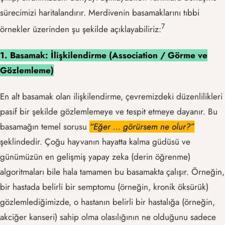
sürecimizi haritalandırır. Merdivenin basamaklarını tıbbi
​7​
örnekler üzerinden şu şekilde açıklayabiliriz:
1. Basamak: İlişkilendirme (Association / Görme ve
Gözlemleme)
En alt basamak olan ilişkilendirme, çevremizdeki düzenlilikleri
pasif bir şekilde gözlemlemeye ve tespit etmeye dayanır. Bu
basamağın temel sorusu
“Eğer … görürsem ne olur?”
şeklindedir. Çoğu hayvanın hayatta kalma güdüsü ve
günümüzün en gelişmiş yapay zeka (derin öğrenme)
algoritmaları bile hala tamamen bu basamakta çalışır. Örneğin,
bir hastada belirli bir semptomu (örneğin, kronik öksürük)
gözlemlediğimizde, o hastanın belirli bir hastalığa (örneğin,
akciğer kanseri) sahip olma olasılığının ne olduğunu sadece