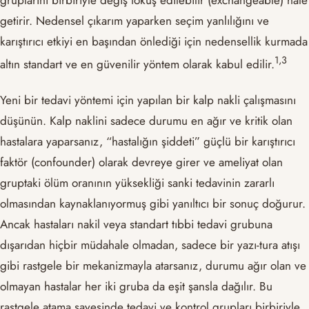
gruplarını birbiriyle değiş tokuş edilebilir (exchangeable) hale
getirir. Nedensel çıkarım yaparken seçim yanlılığını ve
karıştırıcı etkiyi en başından önlediği için nedensellik kurmada
​1,3​
altın standart ve en güvenilir yöntem olarak kabul edilir.
Yeni bir tedavi yöntemi için yapılan bir kalp nakli çalışmasını
düşünün. Kalp naklini sadece durumu en ağır ve kritik olan
hastalara yaparsanız, “hastalığın şiddeti” güçlü bir karıştırıcı
faktör (confounder) olarak devreye girer ve ameliyat olan
gruptaki ölüm oranının yüksekliği sanki tedavinin zararlı
olmasından kaynaklanıyormuş gibi yanıltıcı bir sonuç doğurur.
Ancak hastaları nakil veya standart tıbbi tedavi grubuna
dışarıdan hiçbir müdahale olmadan, sadece bir yazı-tura atışı
gibi rastgele bir mekanizmayla atarsanız, durumu ağır olan ve
olmayan hastalar her iki gruba da eşit şansla dağılır. Bu
rastgele atama sayesinde tedavi ve kontrol grupları birbiriyle