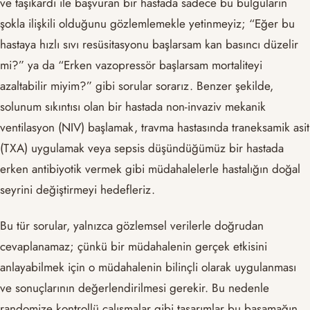
ve taşikardi ile başvuran bir hastada sadece bu bulguların
şokla ilişkili olduğunu gözlemlemekle yetinmeyiz; “Eğer bu
hastaya hızlı sıvı resüsitasyonu başlarsam kan basıncı düzelir
mi?” ya da “Erken vazopressör başlarsam mortaliteyi
azaltabilir miyim?” gibi sorular sorarız. Benzer şekilde,
solunum sıkıntısı olan bir hastada non-invaziv mekanik
ventilasyon (NIV) başlamak, travma hastasında traneksamik asit
(TXA) uygulamak veya sepsis düşündüğümüz bir hastada
erken antibiyotik vermek gibi müdahalelerle hastalığın doğal
seyrini değiştirmeyi hedefleriz.
Bu tür sorular, yalnızca gözlemsel verilerle doğrudan
cevaplanamaz; çünkü bir müdahalenin gerçek etkisini
anlayabilmek için o müdahalenin bilinçli olarak uygulanması
ve sonuçlarının değerlendirilmesi gerekir. Bu nedenle
randomize kontrollü çalışmalar gibi tasarımlar bu basamağın