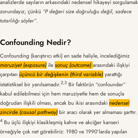
analizlerde sayıların arkasındaki nedensel hikayeyi sorgulamak
zorundayız; çünkü
“P değeri size doğruluğu değil, sadece
tutarlılığı söyler”
.
Confounding Nedir?
Confounding (karıştırıcı etki) en sade haliyle, incelediğimiz
maruziyet (exposure)
ile
sonuç (outcome)
arasındaki ilişkiyi
çarpıtan
üçüncü bir değişkenin (third variable)
yarattığı
​2,3​
istatistiksel bir yanılsamadır.
Bir faktörün “confounder”
kabul edilebilmesi için hem maruziyetle hem de sonuçla
doğrudan ilişkili olması, ancak bu ikisi arasındaki
nedensel
zincirde (causal pathway)
bir aracı olarak yer almaması şarttır.
​4​
Bu üçlü ilişkiyi klasikleşmiş kahve ve akciğer kanseri
örneğiyle çok net görebiliriz: 1980 ve 1990’larda yapılan