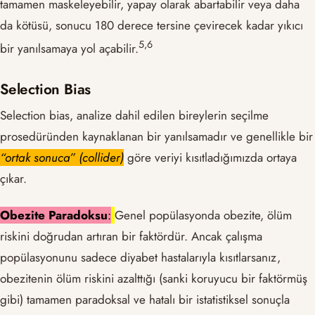
tamamen maskeleyebilir, yapay olarak abartabilir veya daha
da kötüsü, sonucu 180 derece tersine çevirecek kadar yıkıcı
​5,6​
bir yanılsamaya yol açabilir.
Selection Bias
Selection bias, analize dahil edilen bireylerin seçilme
prosedüründen kaynaklanan bir yanılsamadır ve genellikle bir
“ortak sonuca” (collider)
göre veriyi kısıtladığımızda ortaya
çıkar.
Obezite Paradoksu
:
Genel popülasyonda obezite, ölüm
riskini doğrudan artıran bir faktördür. Ancak çalışma
popülasyonunu sadece diyabet hastalarıyla kısıtlarsanız,
obezitenin ölüm riskini azalttığı (sanki koruyucu bir faktörmüş
gibi) tamamen paradoksal ve hatalı bir istatistiksel sonuçla