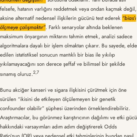
felsefe, hatanın varlığını reddetmek veya ondan kaçmak değil,
aksine alternatif nedensel ilişkilerin gücünü test ederek
“bias’ı
ölçmeye çalışmaktır”
. Farklı senaryolar altında beklenen
maksimum önyargının miktarını tahmin etmek, analizi sadece
algoritmalara dayalı bir işlem olmaktan çıkarır. Bu sayede, elde
edilen istatistiksel sonucun mantıklı bir bias ile yıkılıp
yıkılamayacağını son derece şeffaf ve bilimsel bir şekilde
​2,7​
sınamış oluruz.
Bunu akciğer kanseri ve sigara ilişkisini çürütmek için öne
sürülen “ikisini de etkileyen ölçülemeyen bir genetik
confounder olabilir” şüphesi üzerinden örneklendirebiliriz.
Araştırmacılar, bu görünmez karıştırıcının dağılımı ve etki gücü
hakkındaki varsayımları adım adım değiştirerek Odds
Ratio’nun (OR) veya nedensel etki tahminlerinin bundan nasıl