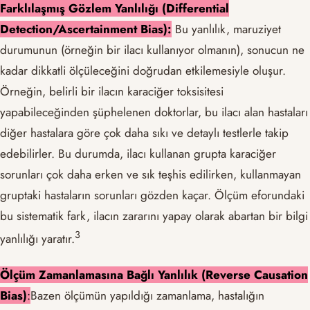
Farklılaşmış Gözlem Yanlılığı (Differential
Detection/Ascertainment Bias):
Bu yanlılık, maruziyet
durumunun (örneğin bir ilacı kullanıyor olmanın), sonucun ne
kadar dikkatli ölçüleceğini doğrudan etkilemesiyle oluşur.
Örneğin, belirli bir ilacın karaciğer toksisitesi
yapabileceğinden şüphelenen doktorlar, bu ilacı alan hastaları
diğer hastalara göre çok daha sıkı ve detaylı testlerle takip
edebilirler. Bu durumda, ilacı kullanan grupta karaciğer
sorunları çok daha erken ve sık teşhis edilirken, kullanmayan
gruptaki hastaların sorunları gözden kaçar. Ölçüm eforundaki
bu sistematik fark, ilacın zararını yapay olarak abartan bir bilgi
​3​
yanlılığı yaratır.
Ölçüm Zamanlamasına Bağlı Yanlılık (Reverse Causation
Bias)
:
Bazen ölçümün yapıldığı zamanlama, hastalığın