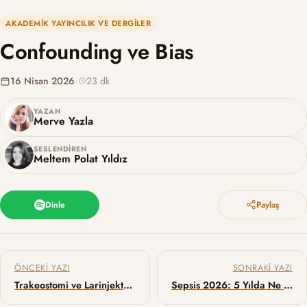
AKADEMIK YAYINCILIK VE DERGILER
Confounding ve Bias
16 Nisan 2026
·
23 dk
YAZAN
Merve Yazla
SESLENDIREN
Meltem Polat Yıldız
Dinle
Paylaş
Yazı gezinmesi
ÖNCEKI YAZI
SONRAKI YAZI
Trakeostomi ve Larinjektomi Acilleri
Sepsis 2026: 5 Yılda Ne Değişti, Ne Değişmedi?