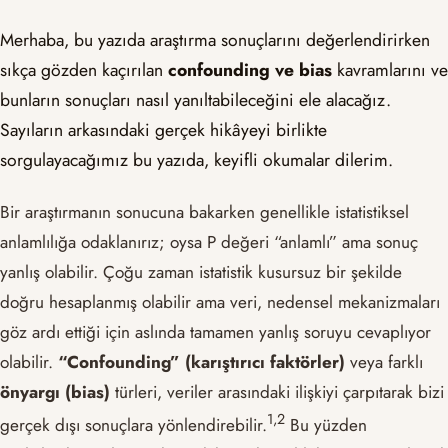
Merhaba, bu yazıda araştırma sonuçlarını değerlendirirken
sıkça gözden kaçırılan
confounding ve bias
kavramlarını ve
bunların sonuçları nasıl yanıltabileceğini ele alacağız.
Sayıların arkasındaki gerçek hikâyeyi birlikte
sorgulayacağımız bu yazıda, keyifli okumalar dilerim.
Bir araştırmanın sonucuna bakarken genellikle istatistiksel
anlamlılığa odaklanırız; oysa P değeri “anlamlı” ama sonuç
yanlış olabilir. Çoğu zaman istatistik kusursuz bir şekilde
doğru hesaplanmış olabilir ama veri, nedensel mekanizmaları
göz ardı ettiği için aslında tamamen yanlış soruyu cevaplıyor
olabilir.
“Confounding” (karıştırıcı faktörler)
veya farklı
önyargı (bias)
türleri, veriler arasındaki ilişkiyi çarpıtarak bizi
​1,2​
gerçek dışı sonuçlara yönlendirebilir.
Bu yüzden