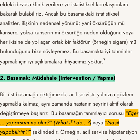
eldeki devasa klinik verilere ve istatistiksel korelasyonlara
bakarak bulabiliriz. Ancak bu basamaktaki istatistiksel
analizler, ilişkinin nedensel yönünü; yani öksürüğün mü
kansere, yoksa kanserin mi öksürüğe neden olduğunu veya
her ikisine de yol açan ortak bir faktörün (örneğin sigara) mü
bulunduğunu bize söyleyemez. Bu basamakta iyi tahminler
​7​
yapmak için iyi açıklamalara ihtiyacımız yoktur.
2. Basamak: Müdahale (Intervention / Yapma)
Bir üst basamağa çıktığımızda, acil serviste yalnızca gözlem
yapmakla kalmaz, aynı zamanda hastanın seyrini aktif olarak
değiştirmeye başlarız. Bu basamağın tanımlayıcı sorusu
“Eğer
… yaparsam ne olur?” (What if I do…?)
veya
“Nasıl
yapabilirim?”
şeklindedir. Örneğin, acil servise hipotansiyon