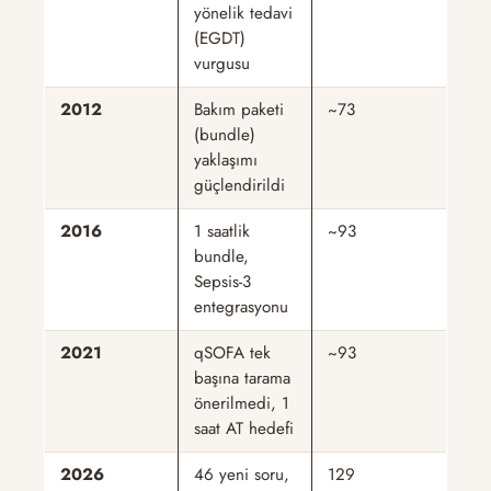
yönelik tedavi
(EGDT)
vurgusu
2012
Bakım paketi
~73
(bundle)
yaklaşımı
güçlendirildi
2016
1 saatlik
~93
bundle,
Sepsis-3
entegrasyonu
2021
qSOFA tek
~93
başına tarama
önerilmedi, 1
saat AT hedefi
2026
46 yeni soru,
129