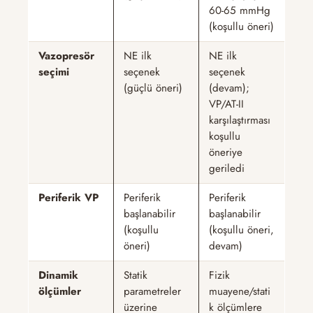
60-65 mmHg
(koşullu öneri)
Vazopresör
NE ilk
NE ilk
seçimi
seçenek
seçenek
(güçlü öneri)
(devam);
VP/AT-II
karşılaştırması
koşullu
öneriye
geriledi
Periferik VP
Periferik
Periferik
başlanabilir
başlanabilir
(koşullu
(koşullu öneri,
öneri)
devam)
Dinamik
Statik
Fizik
ölçümler
parametreler
muayene/stati
üzerine
k ölçümlere