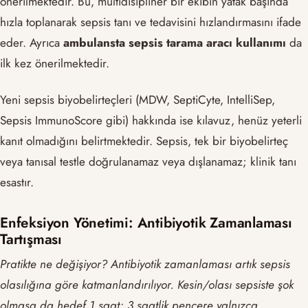
önerilmektedir. Bu, multidisipliner bir ekibin yatak başında
hızla toplanarak sepsis tanı ve tedavisini hızlandırmasını ifade
eder. Ayrıca
ambulansta sepsis tarama aracı kullanımı
da
ilk kez önerilmektedir.
Yeni sepsis biyobelirteçleri (MDW, SeptiCyte, IntelliSep,
Sepsis ImmunoScore gibi) hakkında ise kılavuz, henüz yeterli
kanıt olmadığını belirtmektedir. Sepsis, tek bir biyobelirteç
veya tanısal testle doğrulanamaz veya dışlanamaz; klinik tanı
esastır.
Enfeksiyon Yönetimi: Antibiyotik Zamanlaması
Tartışması
Pratikte ne değişiyor? Antibiyotik zamanlaması artık sepsis
olasılığına göre katmanlandırılıyor. Kesin/olası sepsiste şok
olmasa da hedef 1 saat; 3 saatlik pencere yalnızca