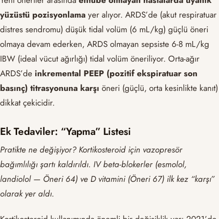
Yeni öneriler arasında
entübe olmayan hastalarda uyanık
yüzüstü pozisyonlama
yer alıyor. ARDS’de (akut respiratuar
distres sendromu) düşük tidal volüm (6 mL/kg) güçlü öneri
olmaya devam ederken, ARDS olmayan sepsiste 6-8 mL/kg
IBW (ideal vücut ağırlığı) tidal volüm öneriliyor. Orta-ağır
ARDS’de
inkremental PEEP (pozitif ekspiratuar son
basınç) titrasyonuna karşı
öneri (güçlü, orta kesinlikte kanıt)
dikkat çekicidir.
Ek Tedaviler: “Yapma” Listesi
Pratikte ne değişiyor? Kortikosteroid için vazopresör
bağımlılığı şartı kaldırıldı. IV beta-blokerler (esmolol,
landiolol — Öneri 64) ve D vitamini (Öneri 67) ilk kez “karşı”
olarak yer aldı.