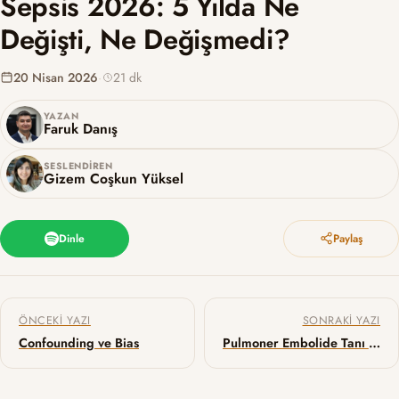
Sepsis 2026: 5 Yılda Ne
Değişti, Ne Değişmedi?
20 Nisan 2026
·
21 dk
YAZAN
Faruk Danış
SESLENDIREN
Gizem Coşkun Yüksel
Dinle
Paylaş
Yazı gezinmesi
ÖNCEKI YAZI
SONRAKI YAZI
Confounding ve Bias
Pulmoner Embolide Tanı ve Risk Sınıflandırması 2026