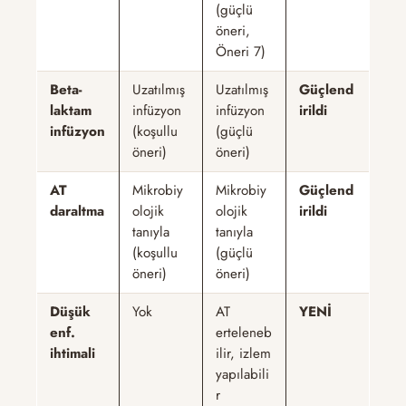
(güçlü
öneri,
Öneri 7)
Beta-
Uzatılmış
Uzatılmış
Güçlend
laktam
infüzyon
infüzyon
irildi
infüzyon
(koşullu
(güçlü
öneri)
öneri)
AT
Mikrobiy
Mikrobiy
Güçlend
daraltma
olojik
olojik
irildi
tanıyla
tanıyla
(koşullu
(güçlü
öneri)
öneri)
Düşük
Yok
AT
YENİ
enf.
erteleneb
ihtimali
ilir, izlem
yapılabili
r