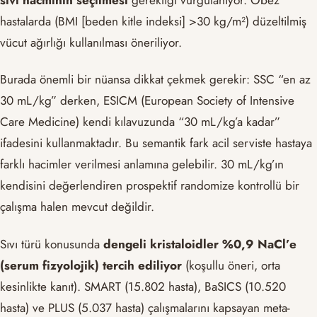
hastalarda (BMI [beden kitle indeksi] >30 kg/m²) düzeltilmiş
vücut ağırlığı kullanılması öneriliyor.
Burada önemli bir nüansa dikkat çekmek gerekir: SSC “en az
30 mL/kg” derken, ESICM (European Society of Intensive
Care Medicine) kendi kılavuzunda “30 mL/kg’a kadar”
ifadesini kullanmaktadır. Bu semantik fark acil serviste hastaya
farklı hacimler verilmesi anlamına gelebilir. 30 mL/kg’ın
kendisini değerlendiren prospektif randomize kontrollü bir
çalışma halen mevcut değildir.
Sıvı türü konusunda
dengeli kristaloidler %0,9 NaCl’e
(serum fizyolojik) tercih ediliyor
(koşullu öneri, orta
kesinlikte kanıt). SMART (15.802 hasta), BaSICS (10.520
hasta) ve PLUS (5.037 hasta) çalışmalarını kapsayan meta-