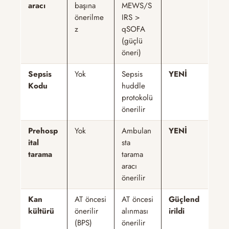
aracı
başına
MEWS/S
önerilme
IRS >
z
qSOFA
(güçlü
öneri)
Sepsis
Yok
Sepsis
YENİ
Kodu
huddle
protokolü
önerilir
Prehosp
Yok
Ambulan
YENİ
ital
sta
tarama
tarama
aracı
önerilir
Kan
AT öncesi
AT öncesi
Güçlend
kültürü
önerilir
alınması
irildi
(BPS)
önerilir