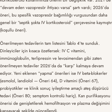
Kortikosteroid kullanımında önemli bir değişiklik var: 2021’de
“devam eden vazopresör ihtiyacı varsa” şartı vardı; 2026’da
öneri, bu spesifik vazopresör bağımlılığı vurgusundan daha
genel bir “septik şokta IV kortikosteroid” çerçevesine kaymıştır
(koşullu öneri).
Önerilmeyen tedavilerin tam listesini Tablo 4’te sunduk.
Dinleyiciler için kısaca özetlersek: IV C vitamini,
immünoglobulin, terlipressin ve levosimendan gibi zaten
önerilmeyen tedaviler 2026’da da “karşı” kalmaya devam
ediyor. Yeni eklenen “yapma” önerileri ise IV beta-blokerler
(esmolol, landiolol — Öneri 64), D vitamini (Öneri 67),
probiyotikler ve klinik sonuç iyileştirme amaçlı ateş düşürücü
tedavi (Öneri 80; semptom kontrolü hariç). Kan purifikasyonu
önerisi de genişletilerek hemofiltrasyon ve plazma değişimini
kapsayacak şekilde güncellendi.