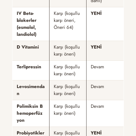
dahil)
IV Beta-
Karşı (koşullu
YENİ
blokerler
karşı öneri,
(esmolol,
Öneri 64)
landiolol)
D Vitamini
Karşı (koşullu
YENİ
karşı öneri)
Terlipressin
Karşı (koşullu
Devam
karşı öneri)
Levosimenda
Karşı (koşullu
Devam
n
karşı öneri)
Polimiksin B
Karşı (koşullu
Devam
hemoperfüz
karşı öneri)
yon
Probiyotikler
Karşı (koşullu
YENİ