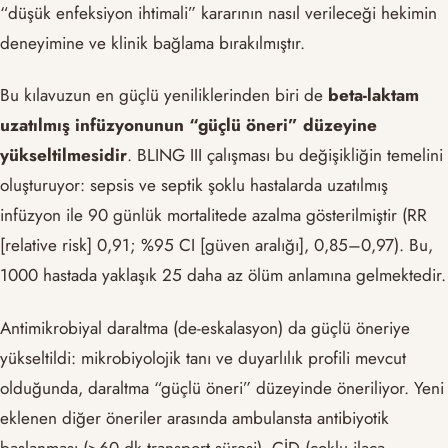
“düşük enfeksiyon ihtimali” kararının nasıl verileceği hekimin
deneyimine ve klinik bağlama bırakılmıştır.
Bu kılavuzun en güçlü yeniliklerinden biri de
beta-laktam
uzatılmış infüzyonunun “güçlü öneri” düzeyine
yükseltilmesidir
. BLING III çalışması bu değişikliğin temelini
oluşturuyor: sepsis ve septik şoklu hastalarda uzatılmış
infüzyon ile 90 günlük mortalitede azalma gösterilmiştir (RR
[relative risk] 0,91; %95 CI [güven aralığı], 0,85–0,97). Bu,
1000 hastada yaklaşık 25 daha az ölüm anlamına gelmektedir.
Antimikrobiyal daraltma (de-eskalasyon) da güçlü öneriye
yükseltildi: mikrobiyolojik tanı ve duyarlılık profili mevcut
olduğunda, daraltma “güçlü öneri” düzeyinde öneriliyor. Yeni
eklenen diğer öneriler arasında ambulansta antibiyotik
başlanması (>60 dk transport süresi), ÇİD (çoklu ilaca