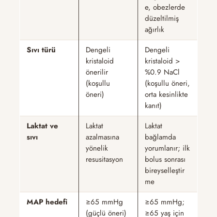
e, obezlerde
düzeltilmiş
ağırlık
Sıvı türü
Dengeli
Dengeli
kristaloid
kristaloid >
önerilir
%0.9 NaCl
(koşullu
(koşullu öneri,
öneri)
orta kesinlikte
kanıt)
Laktat ve
Laktat
Laktat
sıvı
azalmasına
bağlamda
yönelik
yorumlanır; ilk
resusitasyon
bolus sonrası
bireyselleştir
me
MAP hedefi
≥65 mmHg
≥65 mmHg;
(güçlü öneri)
≥65 yaş için