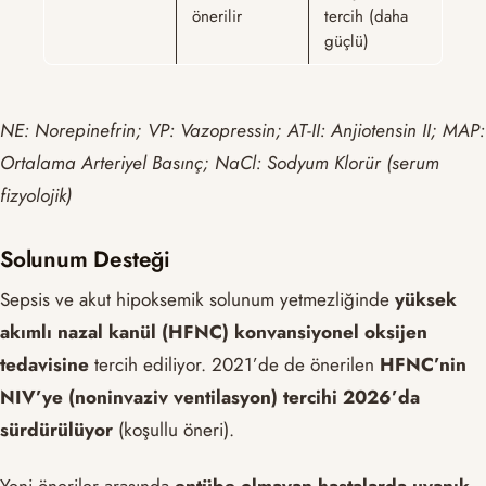
önerilir
tercih (daha
güçlü)
NE: Norepinefrin; VP: Vazopressin; AT-II: Anjiotensin II; MAP:
Ortalama Arteriyel Basınç; NaCl: Sodyum Klorür (serum
fizyolojik)
Solunum Desteği
Sepsis ve akut hipoksemik solunum yetmezliğinde
yüksek
akımlı nazal kanül (HFNC) konvansiyonel oksijen
tedavisine
tercih ediliyor. 2021’de de önerilen
HFNC’nin
NIV’ye (noninvaziv ventilasyon) tercihi 2026’da
sürdürülüyor
(koşullu öneri).