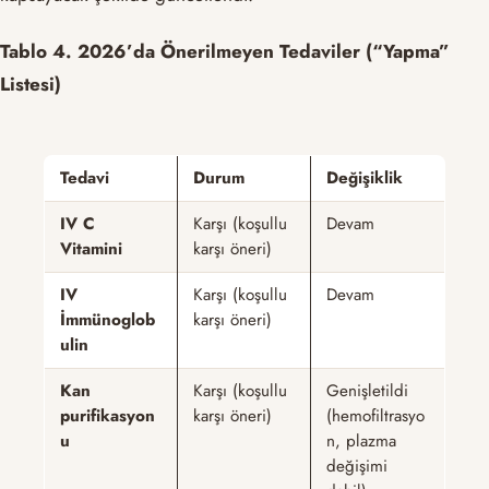
Tablo 4. 2026’da Önerilmeyen Tedaviler (“Yapma”
Listesi)
Tedavi
Durum
Değişiklik
IV C
Karşı (koşullu
Devam
Vitamini
karşı öneri)
IV
Karşı (koşullu
Devam
İmmünoglob
karşı öneri)
ulin
Kan
Karşı (koşullu
Genişletildi
purifikasyon
karşı öneri)
(hemofiltrasyo
u
n, plazma
değişimi