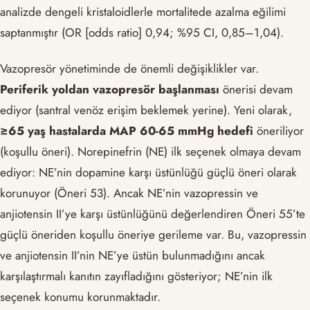
analizde dengeli kristaloidlerle mortalitede azalma eğilimi
saptanmıştır (OR [odds ratio] 0,94; %95 CI, 0,85–1,04).
Vazopresör yönetiminde de önemli değişiklikler var.
Periferik yoldan vazopresör başlanması
önerisi devam
ediyor (santral venöz erişim beklemek yerine). Yeni olarak,
≥65 yaş hastalarda MAP 60-65 mmHg hedefi
öneriliyor
(koşullu öneri). Norepinefrin (NE) ilk seçenek olmaya devam
ediyor: NE’nin dopamine karşı üstünlüğü güçlü öneri olarak
korunuyor (Öneri 53). Ancak NE’nin vazopressin ve
anjiotensin II’ye karşı üstünlüğünü değerlendiren Öneri 55’te
güçlü öneriden koşullu öneriye gerileme var. Bu, vazopressin
ve anjiotensin II’nin NE’ye üstün bulunmadığını ancak
karşılaştırmalı kanıtın zayıfladığını gösteriyor; NE’nin ilk
seçenek konumu korunmaktadır.