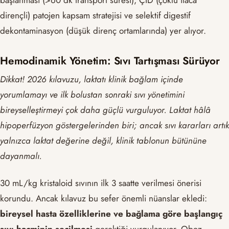
dirençli) patojen kapsam stratejisi ve selektif digestif
dekontaminasyon (düşük direnç ortamlarında) yer alıyor.
Hemodinamik Yönetim: Sıvı Tartışması Sürüyor
Dikkat! 2026 kılavuzu, laktatı klinik bağlam içinde
yorumlamayı ve ilk bolustan sonraki sıvı yönetimini
bireyselleştirmeyi çok daha güçlü vurguluyor. Laktat hâlâ
hipoperfüzyon göstergelerinden biri; ancak sıvı kararları artık
yalnızca laktat değerine değil, klinik tablonun bütününe
dayanmalı.
30 mL/kg kristaloid sıvının ilk 3 saatte verilmesi önerisi
korundu. Ancak kılavuz bu sefer önemli nüanslar ekledi:
bireysel hasta özelliklerine ve bağlama göre başlangıç
sıvı hacminin seçilmesi
gerektiği vurgulanıyor. Obez