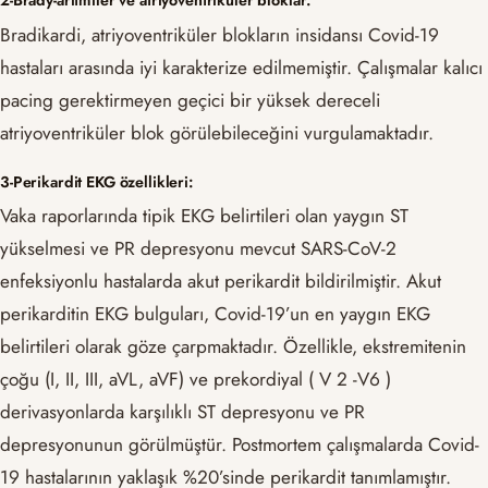
2-Brady-aritmiler ve atriyoventriküler bloklar:
Bradikardi, atriyoventriküler blokların insidansı Covid-19
hastaları arasında iyi karakterize edilmemiştir. Çalışmalar kalıcı
pacing gerektirmeyen geçici bir yüksek dereceli
atriyoventriküler blok görülebileceğini vurgulamaktadır.
3-Perikardit EKG özellikleri:
Vaka raporlarında tipik EKG belirtileri olan yaygın ST
yükselmesi ve PR depresyonu mevcut SARS-CoV-2
enfeksiyonlu hastalarda akut perikardit bildirilmiştir. Akut
perikarditin EKG bulguları, Covid-19’un en yaygın EKG
belirtileri olarak göze çarpmaktadır. Özellikle, ekstremitenin
çoğu (I, II, III, aVL, aVF) ve prekordiyal ( V 2 -V6 )
derivasyonlarda karşılıklı ST depresyonu ve PR
depresyonunun görülmüştür. Postmortem çalışmalarda Covid-
19 hastalarının yaklaşık %20’sinde perikardit tanımlamıştır.