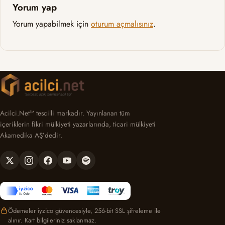
Yorum yap
Yorum yapabilmek için
oturum açmalısınız
.
Acilci.Net™ tescilli markadır. Yayınlanan tüm
içeriklerin fikri mülkiyeti yazarlarında, ticari mülkiyeti
Akamedika AŞ’dedir.
Ödemeler iyzico güvencesiyle, 256-bit SSL şifreleme ile
alınır. Kart bilgileriniz saklanmaz.