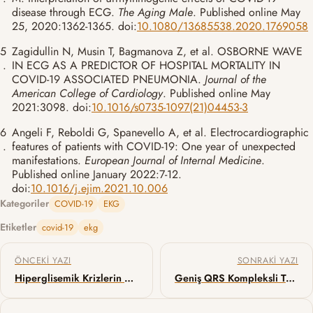
disease through ECG.
The Aging Male
. Published online May
25, 2020:1362-1365. doi:
10.1080/13685538.2020.1769058
5
Zagidullin N, Musin T, Bagmanova Z, et al. OSBORNE WAVE
.
IN ECG AS A PREDICTOR OF HOSPITAL MORTALITY IN
COVID-19 ASSOCIATED PNEUMONIA.
Journal of the
American College of Cardiology
. Published online May
2021:3098. doi:
10.1016/s0735-1097(21)04453-3
6
Angeli F, Reboldi G, Spanevello A, et al. Electrocardiographic
.
features of patients with COVID-19: One year of unexpected
manifestations.
European Journal of Internal Medicine
.
Published online January 2022:7-12.
doi:
10.1016/j.ejim.2021.10.006
Kategoriler
COVID-19
EKG
Etiketler
covid-19
ekg
Yazı gezinmesi
ÖNCEKI YAZI
SONRAKI YAZI
Hiperglisemik Krizlerin Yönetimi: İngiliz vs Amerikan Ekolü
Geniş QRS Kompleksli Taşikardi Ayrımında Basel Algoritması