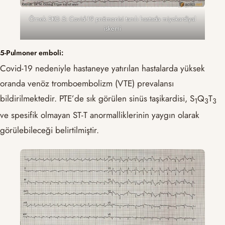
Örnek EKG 5: Covid-19 pnömonisi tanılı hastada miyokardiyal
iskemi
5-Pulmoner emboli:
Covid-19 nedeniyle hastaneye yatırılan hastalarda yüksek
oranda venöz tromboembolizm (VTE) prevalansı
bildirilmektedir. PTE’de sık görülen sinüs taşikardisi, S
Q
T
1
3
3
ve spesifik olmayan ST-T anormalliklerinin yaygın olarak
görülebileceği belirtilmiştir.