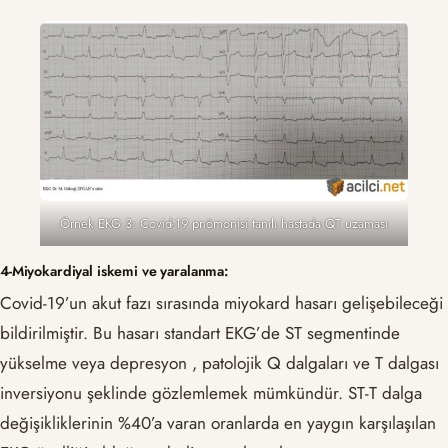
Örnek EKG 3: Covid-19 pnömonisi tanılı hastada QT uzaması
4-Miyokardiyal iskemi ve yaralanma:
Covid-19’un akut fazı sırasında miyokard hasarı gelişebileceği
bildirilmiştir. Bu hasarı standart EKG’de ST segmentinde
yükselme veya depresyon , patolojik Q dalgaları ve T dalgası
inversiyonu şeklinde gözlemlemek mümkündür. ST-T dalga
değişikliklerinin %40’a varan oranlarda en yaygın karşılaşılan