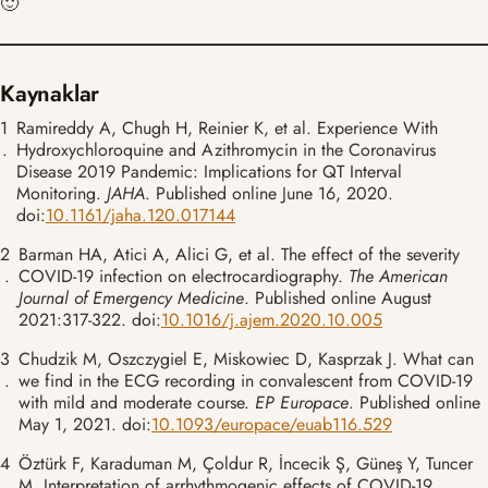
🙂
Kaynaklar
1
Ramireddy A, Chugh H, Reinier K, et al. Experience With
.
Hydroxychloroquine and Azithromycin in the Coronavirus
Disease 2019 Pandemic: Implications for QT Interval
Monitoring.
JAHA
. Published online June 16, 2020.
doi:
10.1161/jaha.120.017144
2
Barman HA, Atici A, Alici G, et al. The effect of the severity
.
COVID-19 infection on electrocardiography.
The American
Journal of Emergency Medicine
. Published online August
2021:317-322. doi:
10.1016/j.ajem.2020.10.005
3
Chudzik M, Oszczygiel E, Miskowiec D, Kasprzak J. What can
.
we find in the ECG recording in convalescent from COVID-19
with mild and moderate course.
EP Europace
. Published online
May 1, 2021. doi:
10.1093/europace/euab116.529
4
Öztürk F, Karaduman M, Çoldur R, İncecik Ş, Güneş Y, Tuncer
.
M. Interpretation of arrhythmogenic effects of COVID-19