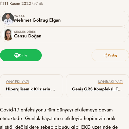
11 Kasım 2022
·
7 dk
YAZAN
Mehmet Göktuğ Efgan
SESLENDIREN
Cansu Doğan
Dinle
Paylaş
Yazı gezinmesi
ÖNCEKI YAZI
SONRAKI YAZI
Hiperglisemik Krizlerin Yönetimi: İngiliz vs Amerikan Ekolü
Geniş QRS Kompleksli Taşikardi Ayrımında Basel Algoritması
Covid-19 enfeksiyonu tüm dünyayı etkilemeye devam
etmektedir. Günlük hayatımızı etkileyip hepimizin artık
alıştığı değişiklere sebep olduğu gibi EKG üzerinde de