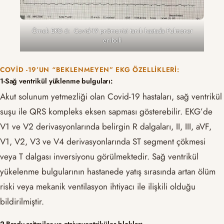
Örnek EKG 6: Covid-19 pnömonisi tanılı hastada Pulmoner
emboli
COVID -19’UN “BEKLENMEYEN” EKG ÖZELLIKLERI:
1-Sağ ventrikül yüklenme bulguları:
Akut solunum yetmezliği olan Covid-19 hastaları, sağ ventrikül
suşu ile QRS kompleks eksen sapması gösterebilir. EKG’de
V1 ve V2 derivasyonlarında belirgin R dalgaları, II, III, aVF,
V1, V2, V3 ve V4 derivasyonlarında ST segment çökmesi
veya T dalgası inversiyonu görülmektedir. Sağ ventrikül
yükelenme bulgularının hastanede yatış sırasında artan ölüm
riski veya mekanik ventilasyon ihtiyacı ile ilişkili olduğu
bildirilmiştir.