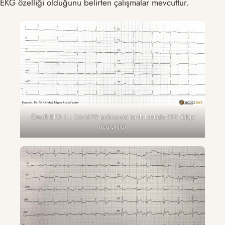
EKG özelliği olduğunu belirten çalışmalar mevcuttur.
Örnek EKG 4 : Covid-19 pnömonisi tanılı hastada ST-T dalga
değişikliği