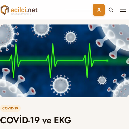
Me
Branşlar
Konular
Kurumsal
Abonelik
COVID-19
COVİD-19 ve EKG