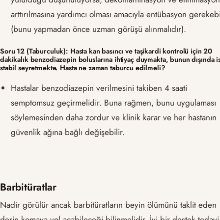
arttırılmasına yardımcı olması amacıyla entübasyon gerekebi
(bunu yapmadan önce uzman görüşü alınmalıdır).
Soru 12 (Taburculuk): Hasta kan basıncı ve taşikardi kontrolü için 20
dakikalık benzodiazepin boluslarına ihtiyaç duymakta, bunun dışında i
stabil seyretmekte. Hasta ne zaman taburcu edilmeli?
Hastalar benzodiazepin verilmesini takiben 4 saati
semptomsuz geçirmelidir. Buna rağmen, bunu uygulaması
söylemesinden daha zordur ve klinik karar ve her hastanın
güvenlik ağına bağlı değişebilir.
Barbitüratlar
Nadir görülür ancak barbitüratların beyin ölümünü taklit eden
derin komaya yol açabileceği bilinmelidir. İyi bir destek tedavi