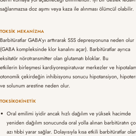
sağlanmazsa doz aşımı veya kaza ile alınması ölümcül olabilir.
TOKSIK MEKANIZMA
Barbitüratlar GABA’yı arttırarak SSS depresyonuna neden olur
(GABA kompleksinde klor kanalını açar). Barbitüratlar ayrıca
eksitatör nörotransmitter olan glutamatı bloklar. Bu
etkilerin birleşmesi kardiyorespiratuvar merkezler ve hipotala
otonomik çekirdeğin inhibisyonu sonucu hipotansiyon, hipote
ve solunum arestine neden olur.
TOKSIKOKINETIK
Oral emilimi iyidir ancak hızlı dağılım ve yüksek hacimde
yeniden dağılım sonucunda oral yolla alınan barbitüratın ç
azı tıbbi yarar sağlar. Dolayısıyla kısa etkili barbitüratlar ola