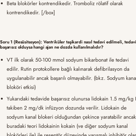
Beta blokörler kontrendikedir. Tromboliz rölatif olarak
kontrendikedir. [/box]
Soru 1 (Resüsitasyon): Ventriküler taşikardi nasıl tedavi edilmeli, tedav
başarısız olduysa hangi ajan ne dozda kullanılmalıdır?
VT ilk olarak 50-100 mmol sodyum bikarbonat ile tedavi
edilir. Rutin protokollere bağlı kalınarak defibrilasyon da
uygulanabilir ancak başarılı olmayabilir. (bkz. Sodyum kana
bloköri etkisi)
Yukarıdaki tedavide başarısız olunursa lidokain 1.5 mg/kg 
takiben 2 mg/dk infüzyon dozunda verilir. Lidokain de
sodyum kanal blokeri olduğundan çekince yaratabilir anca
buradaki teori lidokainin kokain (ve diğer sodyum kanal
blokörleri ile) ile reseptör düzeyinde yarışmalı inhibitör ola