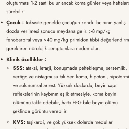
oluşturması 1-2 saati bulur ancak koma günler veya haftalar
sürebilir.
Çocuk :
Toksisite genelde çocuğun kendi ilacınının yanlış
dozda verilmesi sonucu meydana gelir. >8 mg/kg
fenobarbital veya >40 mg/kg primidon tıbbi değerlendir
gerektiren nörolojik semptomlara neden olur.
Klinik özellikler :
SSS:
ataksi, letarji, konuşmada peltekleşme, sersemlik,
vertigo ve nistagmusu takiben koma, hipotoni, hipotermi
ve solunumsal arrest. Yüksek dozlarda, beyin sapı
reflekslerinin kaybının eşlik etmesiyle, koma beyin
ölümünü taklit edebilir, hatta EEG bile beyin ölümü
şeklinde görüntü verebilir.
KVS:
taşikardi, ve çok yüksek dolarda medullar