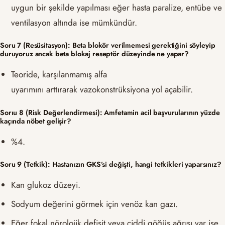
uygun bir şekilde yapılması eğer hasta paralize, entübe ve
ventilasyon altında ise mümkündür.
Soru 7 (Resüsitasyon): Beta blokör verilmemesi gerektiğini söyleyip
duruyoruz ancak beta blokaj reseptör düzeyinde ne yapar?
Teoride, karşılanmamış alfa
uyarımını arttırarak vazokonstrüksiyona yol açabilir.
Sorıu 8 (Risk Değerlendirmesi): Amfetamin acil başvurularının yüzde
kaçında nöbet gelişir?
%4.
Soru 9 (Tetkik): Hastanızın GKS’si değişti, hangi tetkikleri yaparsınız?
Kan glukoz düzeyi.
Sodyum değerini görmek için venöz kan gazı.
Eğer fokal nörolojik defisit veya ciddi göğüs ağrısı var ise