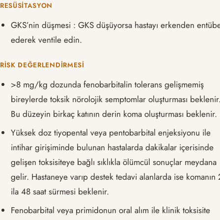
RESÜSITASYON
GKS’nin düşmesi : GKS düşüyorsa hastayı erkenden entüb
ederek ventile edin.
RISK DEĞERLENDIRMESI
>8 mg/kg dozunda fenobarbitalin tolerans gelişmemiş
bireylerde toksik nörolojik semptomlar oluşturması beklenir
Bu düzeyin birkaç katının derin koma oluşturması beklenir.
Yüksek doz tiyopental veya pentobarbital enjeksiyonu ile
intihar girişiminde bulunan hastalarda dakikalar içerisinde
gelişen toksisiteye bağlı sıklıkla ölümcül sonuçlar meydana
gelir. Hastaneye varıp destek tedavi alanlarda ise komanın
ila 48 saat sürmesi beklenir.
Fenobarbital veya primidonun oral alım ile klinik toksisite