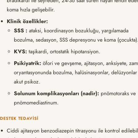
bradikardi ile seyreden, 24-36 saat süren hayatı tehdit ede
koma hızla gelişebilir.
Klinik özellikler:
SSS :
ataksi, koordinasyon bozukluğu, yargılamada
bozulma, sedasyon, SSS depresyonu ve koma (çocukta)
KVS:
taşikardi, ortostatik hipotansiyon.
Psikiyatrik:
öfori ve gevşeme, ajitasyon, anksiyete, za
oryantasyonunda bozulma, halüsinasyonlar, delüzyonlar
akut psikoz.
Solunum komplikasyonları (nadir):
pnömotoraks ve
pnömomediastinum.
DESTEK TEDAVISI
Ciddi ajitasyon benzodiazepin titrasyonu ile kontrol edilebil