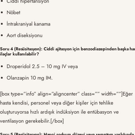
Ciddi hipertansiyon
Nöbet
İntrakraniyal kanama
Aort diseksiyonu
Soru 4 (Resüsitasyon): Ciddi ajitasyon için benzodiazepinden başka ha
ilaçlar kullanılabilir?
Droperidol 2.5 – 10 mg IV veya
Olanzapin 10 mg IM.
[box type=”info” align=”aligncenter” class=”” width=””]Eğer
hasta kendisi, personel veya diğer kişiler için tehlike
oluşturuyorsa hızlı ardışık indüksiyon ile entübasyon ve
ventilasyon gerekebilir.[/box]
Soru 5 (Resüsitasyon): Hangi sodyum düzeyi veya semptom varlığında