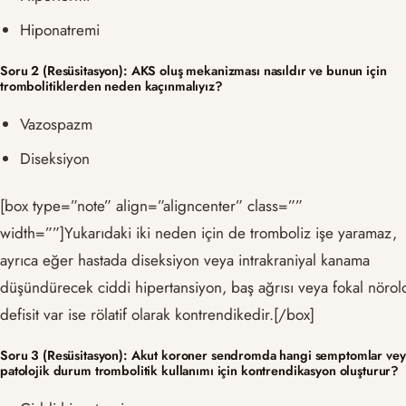
Hiponatremi
Soru 2 (Resüsitasyon): AKS oluş mekanizması nasıldır ve bunun için
trombolitiklerden neden kaçınmalıyız?
Vazospazm
Diseksiyon
[box type=”note” align=”aligncenter” class=””
width=””]Yukarıdaki iki neden için de tromboliz işe yaramaz,
ayrıca eğer hastada diseksiyon veya intrakraniyal kanama
düşündürecek ciddi hipertansiyon, baş ağrısı veya fokal nörolo
defisit var ise rölatif olarak kontrendikedir.[/box]
Soru 3 (Resüsitasyon): Akut koroner sendromda hangi semptomlar vey
patolojik durum trombolitik kullanımı için kontrendikasyon oluşturur?