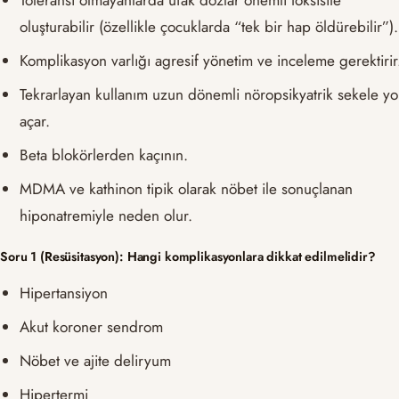
Toleransı olmayanlarda ufak dozlar önemli toksisite
oluşturabilir (özellikle çocuklarda “tek bir hap öldürebilir”).
Komplikasyon varlığı agresif yönetim ve inceleme gerektirir
Tekrarlayan kullanım uzun dönemli nöropsikyatrik sekele yo
açar.
Beta blokörlerden kaçının.
MDMA ve kathinon tipik olarak nöbet ile sonuçlanan
hiponatremiyle neden olur.
Soru 1 (Resüsitasyon): Hangi komplikasyonlara dikkat edilmelidir?
Hipertansiyon
Akut koroner sendrom
Nöbet ve ajite deliryum
Hipertermi