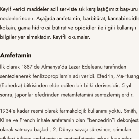
Keyif verici maddeler acil serviste sık karşılaştığımız başvuru
nedenlerinden. Aşağıda amfetamin, barbitürat, kannabinoidle
kokain, gama hidroksi bütirat ve opioidler ile ilgili kullanışlı
bilgiler yer almaktadır. Keyifli okumalar.
Amfetamin
İlk olarak 1887’de Almanya’da Lazar Edeleanu tarafından
sentezlenerek fenlizopropilamin adı veridi. Efedrin, Ma-Huan
(Ephedra) bitkisinden elde edilen bir bitki derivesidir. 5 yıl
sonra, Japonlar efedrinden metamfetamini sentezlemişlerdir.
1934’e kadar resmi olarak farmakolojik kullanımı yoktu. Smith,
Kline ve French inhale amfetamin olan “benzedrin”i dekonjes
olarak satmaya başladı. 2. Dünya savaşı süresince, stimulan
etkileri bilinen amfetamin ve metamfetamin askeri kuvvetler