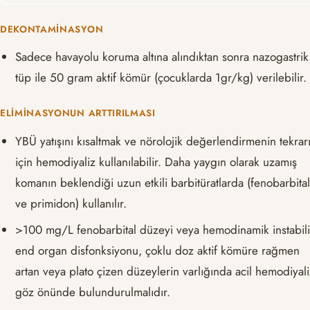
DEKONTAMINASYON
Sadece havayolu koruma altına alındıktan sonra nazogastrik
tüp ile 50 gram aktif kömür (çocuklarda 1gr/kg) verilebilir.
ELIMINASYONUN ARTTIRILMASI
YBÜ yatışını kısaltmak ve nörolojik değerlendirmenin tekrar
için hemodiyaliz kullanılabilir. Daha yaygın olarak uzamış
komanın beklendiği uzun etkili barbitüratlarda (fenobarbita
ve primidon) kullanılır.
>100 mg/L fenobarbital düzeyi veya hemodinamik instabili
end organ disfonksiyonu, çoklu doz aktif kömüre rağmen
artan veya plato çizen düzeylerin varlığında acil hemodiyal
göz önünde bulundurulmalıdır.