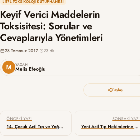
LITFL TOKSIKOLOJI KÜTÜPHANESI
Keyif Verici Maddelerin
Toksisitesi: Sorular ve
Cevaplarıyla Yönetimleri
28 Temmuz 2017
·
23 dk
YAZAN
Melis Efeoğlu
Paylaş
Yazı gezinmesi
ÖNCEKI YAZI
SONRAKI YAZI
14. Çocuk Acil Tıp ve Yoğun Bakım Kongresi
Yeni Acil Tıp Hekimlerine 10 Tavsiye