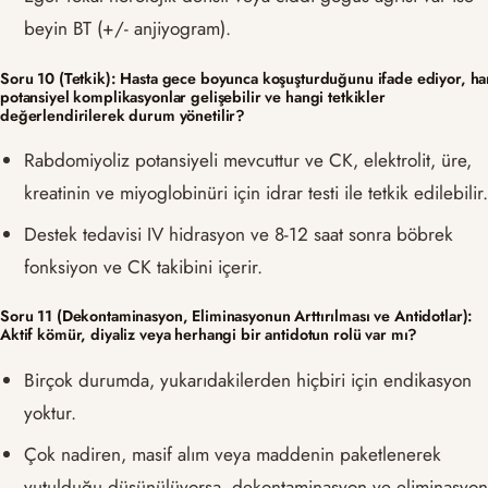
beyin BT (+/- anjiyogram).
Soru 10 (Tetkik): Hasta gece boyunca koşuşturduğunu ifade ediyor, ha
potansiyel komplikasyonlar gelişebilir ve hangi tetkikler
değerlendirilerek durum yönetilir?
Rabdomiyoliz potansiyeli mevcuttur ve CK, elektrolit, üre,
kreatinin ve miyoglobinüri için idrar testi ile tetkik edilebilir
Destek tedavisi IV hidrasyon ve 8-12 saat sonra böbrek
fonksiyon ve CK takibini içerir.
Soru 11 (Dekontaminasyon, Eliminasyonun Arttırılması ve Antidotlar):
Aktif kömür, diyaliz veya herhangi bir antidotun rolü var mı?
Birçok durumda, yukarıdakilerden hiçbiri için endikasyon
yoktur.
Çok nadiren, masif alım veya maddenin paketlenerek
yutulduğu düşünülüyorsa, dekontaminasyon ve eliminasyo