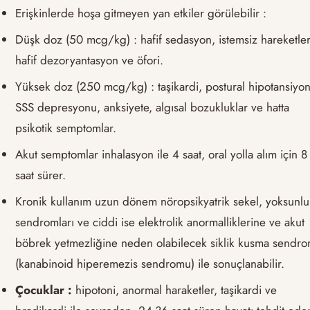
Erişkinlerde hoşa gitmeyen yan etkiler görülebilir :
Düşk doz (50 mcg/kg) : hafif sedasyon, istemsiz hareketler
hafif dezoryantasyon ve öfori.
Yüksek doz (250 mcg/kg) : taşikardi, postural hipotansiyon
SSS depresyonu, anksiyete, algısal bozukluklar ve hatta
psikotik semptomlar.
Akut semptomlar inhalasyon ile 4 saat, oral yolla alım için 8
saat sürer.
Kronik kullanım uzun dönem nöropsikyatrik sekel, yoksunlu
sendromları ve ciddi ise elektrolik anormalliklerine ve akut
böbrek yetmezliğine neden olabilecek siklik kusma sendr
(kanabinoid hiperemezis sendromu) ile sonuçlanabilir.
Çocuklar :
hipotoni, anormal haraketler, taşikardi ve