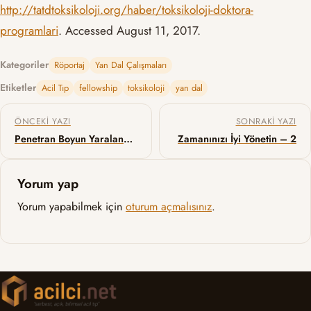
http://tatdtoksikoloji.org/haber/toksikoloji-doktora-
programlari
. Accessed August 11, 2017.
Kategoriler
Röportaj
Yan Dal Çalışmaları
Etiketler
Acil Tıp
fellowship
toksikoloji
yan dal
Yazı gezinmesi
ÖNCEKI YAZI
SONRAKI YAZI
Penetran Boyun Yaralanmalarında Görüntüleme
Zamanınızı İyi Yönetin – 2
Yorum yap
Yorum yapabilmek için
oturum açmalısınız
.