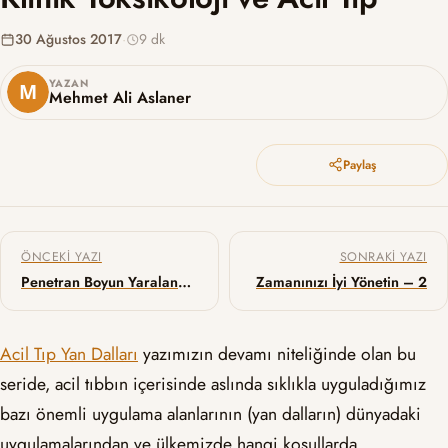
30 Ağustos 2017
·
9 dk
YAZAN
Mehmet Ali Aslaner
Paylaş
Yazı gezinmesi
ÖNCEKI YAZI
SONRAKI YAZI
Penetran Boyun Yaralanmalarında Görüntüleme
Zamanınızı İyi Yönetin – 2
Acil Tıp Yan Dalları
yazımızın devamı niteliğinde olan bu
seride, acil tıbbın içerisinde aslında sıklıkla uyguladığımız
bazı önemli uygulama alanlarının (yan dalların) dünyadaki
uygulamalarından ve ülkemizde hangi koşullarda