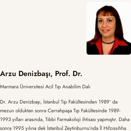
Arzu Denizbaşı, Prof. Dr.
Marmara Üniversitesi Acil Tıp Anabilim Dalı
Dr. Arzu Denizbaşı, İstanbul Tıp Fakültesinden 1989’ da
mezun olduktan sonra Cerrahpaşa Tıp Fakültesinde 1989-
1993 yılları arasında, Tıbbi Farmakoloji ihtisası yapmıştır. Daha
sonra 1995 yılına dek İstanbul Zeytinburnu’nda İl Hıfzıssıhha