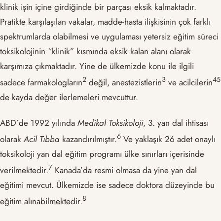
klinik işin içine girdiğinde bir parçası eksik kalmaktadır.
Pratikte karşılaşılan vakalar, madde-hasta ilişkisinin çok farklı
spektrumlarda olabilmesi ve uygulaması yetersiz eğitim süreci
toksikolojinin “klinik” kısmında eksik kalan alanı olarak
karşımıza çıkmaktadır. Yine de ülkemizde konu ile ilgili
2
3
4
5
sadece farmakologların
değil, anestezistlerin
ve acilcilerin
de kayda değer ilerlemeleri mevcuttur.
ABD’de 1992 yılında
Medikal Toksikoloji
, 3. yan dal ihtisası
6
olarak
Acil Tıbba
kazandırılmıştır.
Ve yaklaşık 26 adet onaylı
toksikoloji yan dal eğitim programı ülke sınırları içerisinde
7
verilmektedir.
Kanada’da resmi olmasa da yine yan dal
eğitimi mevcut. Ülkemizde ise sadece doktora düzeyinde bu
8
eğitim alınabilmektedir.