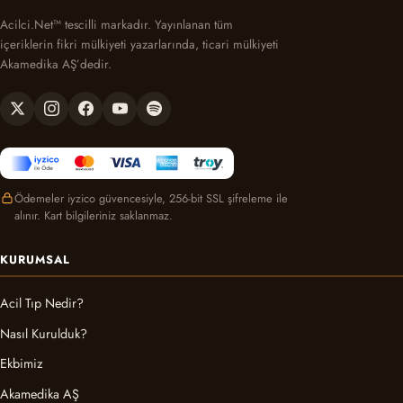
Acilci.Net™ tescilli markadır. Yayınlanan tüm
içeriklerin fikri mülkiyeti yazarlarında, ticari mülkiyeti
Akamedika AŞ’dedir.
Ödemeler iyzico güvencesiyle, 256-bit SSL şifreleme ile
alınır. Kart bilgileriniz saklanmaz.
KURUMSAL
Acil Tıp Nedir?
Nasıl Kurulduk?
Ekbimiz
Akamedika AŞ