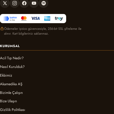
Ödemeler iyzico güvencesiyle, 256-bit SSL şifreleme ile
alınır. Kart bilgileriniz saklanmaz.
KURUMSAL
Acil Tıp Nedir?
Nasıl Kurulduk?
Ekbimiz
Akamedika AŞ
Bizimle Çalışın
Bize Ulaşın
Gizlilik Politikası