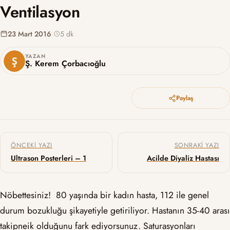
Ventilasyon
23 Mart 2016
·
5 dk
YAZAN
Ş. Kerem Çorbacıoğlu
Paylaş
Yazı gezinmesi
ÖNCEKI YAZI
SONRAKI YAZI
Ultrason Posterleri – 1
Acilde Diyaliz Hastası
Nöbettesiniz! 80 yaşında bir kadın hasta, 112 ile genel
durum bozukluğu şikayetiyle getiriliyor. Hastanın 35-40 arası
takipneik olduğunu fark ediyorsunuz. Saturasyonları