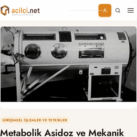
Me
Branşlar
Konular
Kurumsal
Abonelik
GIRIŞIMSEL İŞLEMLER VE TETKIKLER
Metabolik Asidoz ve Mekanik