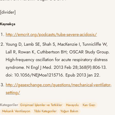
[divider]
Kaynakça
http://emcrit.org/podcasts/tube-severe-acidosis/
Young D, Lamb SE, Shah S, MacKenzie I, Tunnicliffe W,
Lall R, Rowan K, Cuthbertson BH; OSCAR Study Group.
High-frequency oscillation for acute respiratory distress
syndrome. N Engl J Med. 2013 Feb 28;368(9):806-13.
doi: 10.1056/NEJMoa1215716. Epub 2013 Jan 22.
http://gasexchange.com/questions/mechanical-ventilator-
setting/
Kategoriler
Girişimsel İşlemler ve Tetkikler
Havayolu
Kan Gazı
Mekanik Ventilasyon
Tıbbi Kategoriler
Yoğun Bakım