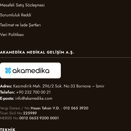
Mesafeli Satış Sözleşmesi
Sorumluluk Reddi
Teslimat ve İade Şartları
Veri Politikası
AKAMEDIKA MEDIKAL GELIŞIM A.Ş.
Adres:
Kazımdirik Mah. 296/2 Sok. No:33 Bornova – İzmir
Telefon:
+90 232 700 00 21
E-posta:
info@akamedika.com
Vergi Dairesi / No
Hasan Tahsin V.D. · 012 065 3920
Ticari Sicil No
225989
MERSİS No
0012 0653 9200 0001
TEKNIK