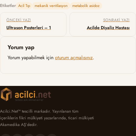
Etiketler
Acil Tıp
mekanik ventilasyon
metabolik asidoz
Yazı gezinmesi
ÖNCEKI YAZI
SONRAKI YAZI
Ultrason Posterleri – 1
Acilde Diyaliz Hastası
Yorum yap
Yorum yapabilmek için
oturum açmalısınız
.
Acilci.Net™ tescilli markadır. Yayınlanan tüm
içeriklerin fikri mülkiyeti yazarlarında, ticari mülkiyeti
Akamedika AŞ’dedir.