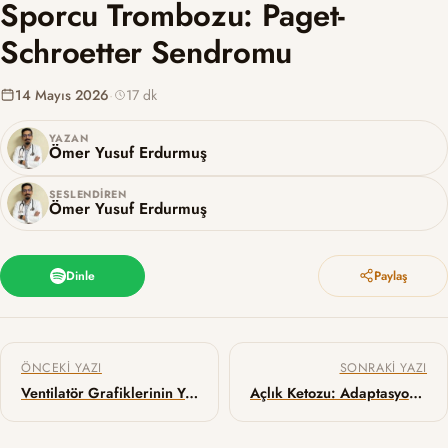
Sporcu Trombozu: Paget-
Schroetter Sendromu
14 Mayıs 2026
·
17 dk
YAZAN
Ömer Yusuf Erdurmuş
SESLENDIREN
Ömer Yusuf Erdurmuş
Dinle
Paylaş
Yazı gezinmesi
ÖNCEKI YAZI
SONRAKI YAZI
Ventilatör Grafiklerinin Yorumu: Waveforms ve Loops Serisi – 3
Açlık Ketozu: Adaptasyon mu Alarm mı?