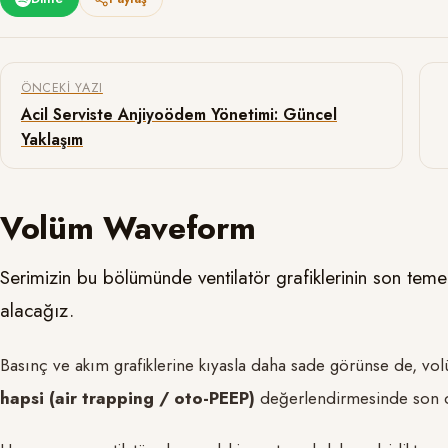
Yazı gezinmesi
ÖNCEKI YAZI
Acil Serviste Anjiyoödem Yönetimi: Güncel
Yaklaşım
Volüm Waveform
Serimizin bu bölümünde ventilatör grafiklerinin son teme
alacağız.
Basınç ve akım grafiklerine kıyasla daha sade görünse de, vo
hapsi (air trapping / oto-PEEP)
değerlendirmesinde son d