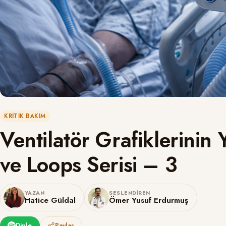
KRITIK BAKIM
Ventilatör Grafiklerini
ve Loops Serisi – 3
YAZAN
SESLENDIREN
Hatice Güldal
Ömer Yusuf Erdurmuş
Dinle
Paylaş