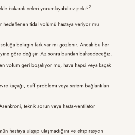
​2​
kle bakarak neleri yorumlayabiliriz peki?
ör hedeflenen tidal volümü hastaya veriyor mu
 soluğa belirgin fark var mı gözlenir. Ancak bu her
yine göre değişir. Az sonra bundan bahsedeceğiz.
len volüm geri boşalıyor mu, hava hapsi veya kaçak
evre kaçağı, cuff problemi veya sistem bağlantıları
nkroni, teknik sorun veya hasta-ventilatör
mün hastaya ulaşıp ulaşmadığını ve ekspirasyon