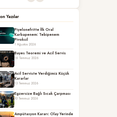
on Yazılar
Piyelonefritte İlk Oral
Karbapenem: Tebipenem
Pivoksil
1 Ağustos 2026
Bayes Teoremi ve Acil Servis
16 Temmuz 2026
Acil Serviste Verdiğimiz Küçük
Kararlar
13 Temmuz 2026
Egzersize Bağlı Sıcak Çarpması
10 Temmuz 2026
Ampütasyon Kararı: Olay Yerinde