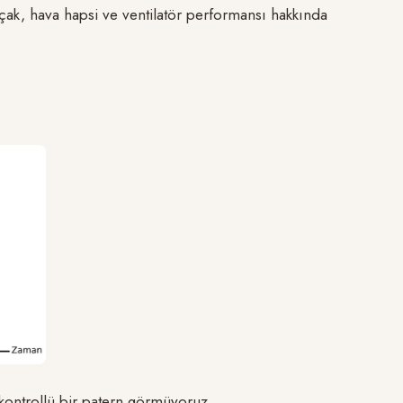
çak, hava hapsi ve ventilatör performansı hakkında
m kontrollü bir patern görmüyoruz.