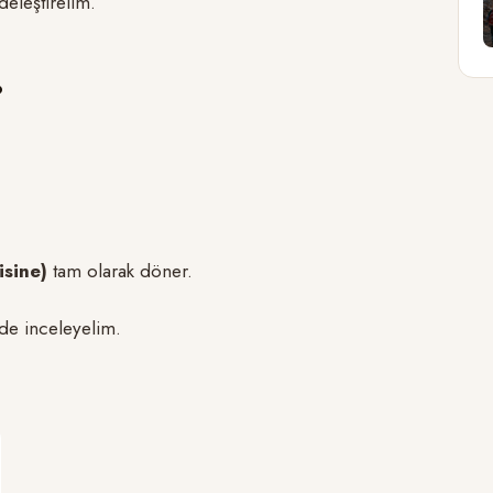
deleştirelim.
?
isine)
tam olarak döner.
lde inceleyelim.