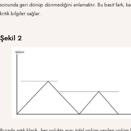
sonunda geri dönüp dönmediğini anlamaktır. Bu basit fark; ka
kritik bilgiler sağlar.
Şekil 2
Burada artık klasik, her solukta aynı tidal volüm verilen volü