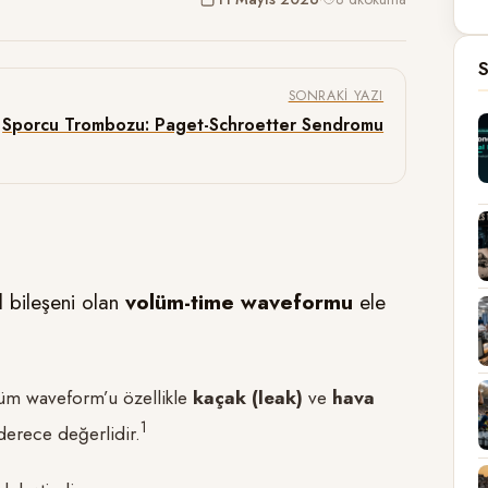
S
SONRAKI YAZI
Sporcu Trombozu: Paget-Schroetter Sendromu
l bileşeni olan
volüm-time waveformu
ele
lüm waveform’u özellikle
kaçak (leak)
ve
hava
​1​
erece değerlidir.