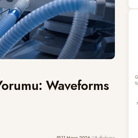
G
n Yorumu: Waveforms
T
11 Mayıs 2026
·
8 dk
okuma