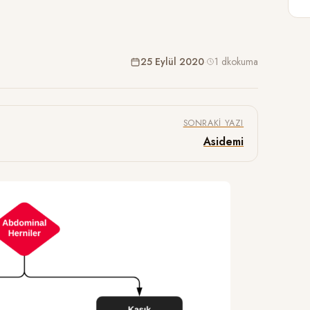
25 Eylül 2020
·
1 dk
okuma
SONRAKI YAZI
Asidemi