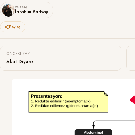
YAZAN
İbrahim Sarbay
Paylaş
Yazı gezinmesi
ÖNCEKI YAZI
Akut Diyare