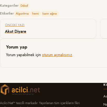
Kategoriler
Ddxof
Etiketler
Algoritma
herni
karın ağrısı
Yazı gezinmesi
ÖNCEKI YAZI
Akut Diyare
Yorum yap
Yorum yapabilmek için
oturum açmalısınız
.
K
Ac
Acilci.Net™ tescilli markadır. Yayınlanan tüm içeriklerin fikri
Na