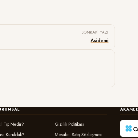
SONRAKI YAZI
Asidemi
URUMSAL
AKAMED
il Tıp Nedir?
Gizlilik Politikası
sıl Kurulduk?
Mesafeli Satış Sözleşmesi