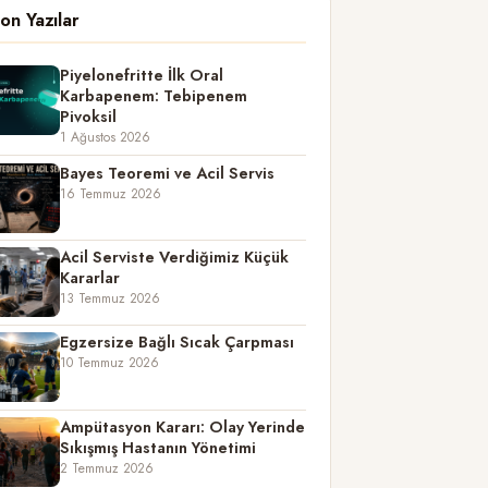
on Yazılar
Piyelonefritte İlk Oral
Karbapenem: Tebipenem
Pivoksil
1 Ağustos 2026
Bayes Teoremi ve Acil Servis
16 Temmuz 2026
Acil Serviste Verdiğimiz Küçük
Kararlar
13 Temmuz 2026
Egzersize Bağlı Sıcak Çarpması
10 Temmuz 2026
Ampütasyon Kararı: Olay Yerinde
Sıkışmış Hastanın Yönetimi
2 Temmuz 2026