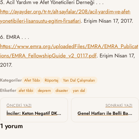
5. Acil Yardım ve Afet Yöneticileri Derneği . . .
http://ayayder.org/tr-tr/alt-sayfalar/208/acil-yardim-ve-afet-
yonetibileri-lisansustu-egitim-firsatlari
. Erişim Nisan 17, 2017.
6. EMRA . . .
https://www.emra.org/uploadedFiles/EMRA/EMRA_Publicat
ions/EMRA_FellowshipGuide_v2_0117.pdf
. Erişim Nisan 17,
2017.
Kategoriler
Afet Tıbbı
Röportaj
Yan Dal Çalışmaları
Etiketler
afet tibbi
deprem
disaster
yan dal
Yazı gezinmesi
ÖNCEKI YAZI
SONRAKI YAZI
İnciler: Keton Negatif DKA, Nasıl?
Genel Hatları ile Belli Başlı Nontrombotik Emboliler
1 yorum