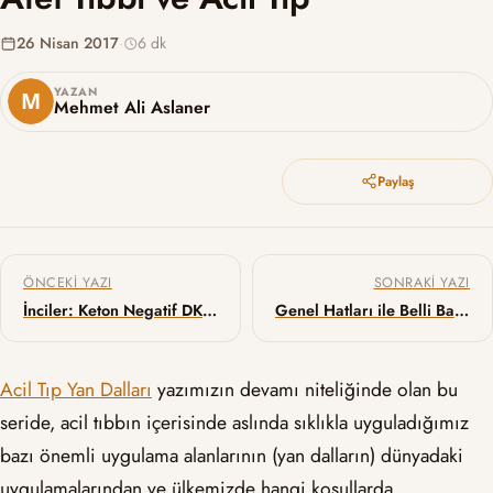
26 Nisan 2017
·
6 dk
YAZAN
Mehmet Ali Aslaner
Paylaş
Yazı gezinmesi
ÖNCEKI YAZI
SONRAKI YAZI
İnciler: Keton Negatif DKA, Nasıl?
Genel Hatları ile Belli Başlı Nontrombotik Emboliler
Acil Tıp Yan Dalları
yazımızın devamı niteliğinde olan bu
seride, acil tıbbın içerisinde aslında sıklıkla uyguladığımız
bazı önemli uygulama alanlarının (yan dalların) dünyadaki
uygulamalarından ve ülkemizde hangi koşullarda