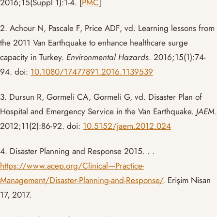
2016;15(Suppl 1):1-4. [
PMC
]
2. Achour N, Pascale F, Price ADF, vd. Learning lessons from
the 2011 Van Earthquake to enhance healthcare surge
capacity in Turkey.
Environmental Hazards
. 2016;15(1):74-
94. doi:
10.1080/17477891.2016.1139539
3. Dursun R, Gormeli CA, Gormeli G, vd. Disaster Plan of
Hospital and Emergency Service in the Van Earthquake.
JAEM
.
2012;11(2):86-92. doi:
10.5152/jaem.2012.024
4. Disaster Planning and Response 2015. . .
https://www.acep.org/Clinical—Practice-
Management/Disaster-Planning-and-Response/
. Erişim Nisan
17, 2017.