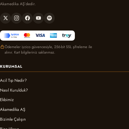
Akamedika AŞ’dedir.
Ödemeler iyzico güvencesiyle, 256-bit SSL şifreleme ile
alınır. Kart bilgileriniz saklanmaz.
KURUMSAL
Acil Tıp Nedir?
Nasıl Kurulduk?
Ekbimiz
Akamedika AŞ
Bizimle Çalışın
Bize Ulaşın