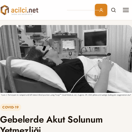
Me
Branşlar
Konular
Kurumsal
Abonelik
COVID-19
Gebelerde Akut Solunum
Yetmezliği