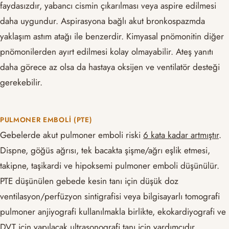
faydasızdır, yabancı cismin çıkarılması veya aspire edilmesi
daha uygundur. Aspirasyona bağlı akut bronkospazmda
yaklaşım astım atağı ile benzerdir. Kimyasal pnömonitin diğer
pnömonilerden ayırt edilmesi kolay olmayabilir. Ateş yanıtı
daha görece az olsa da hastaya oksijen ve ventilatör desteği
gerekebilir.
PULMONER EMBOLI (PTE)
Gebelerde akut pulmoner emboli riski
6 kata kadar artmıştır
.
Dispne, göğüs ağrısı, tek bacakta şişme/ağrı eşlik etmesi,
takipne, taşikardi ve hipoksemi pulmoner emboli düşünülür.
PTE düşünülen gebede kesin tanı için düşük doz
ventilasyon/perfüzyon sintigrafisi veya bilgisayarlı tomografi
pulmoner anjiyografi kullanılmakla birlikte, ekokardiyografi ve
DVT için yapılacak ultrasonografi tanı için yardımcıdır.