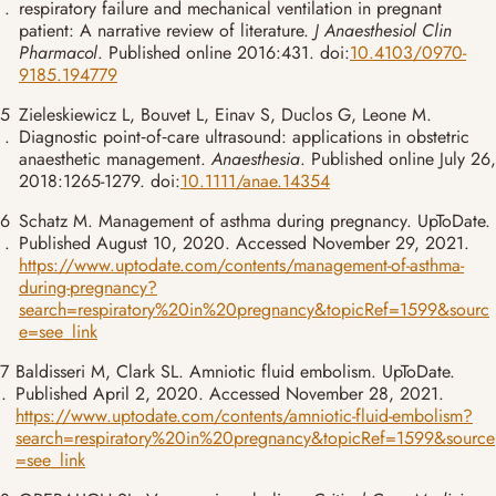
.
respiratory failure and mechanical ventilation in pregnant
patient: A narrative review of literature.
J Anaesthesiol Clin
Pharmacol
. Published online 2016:431. doi:
10.4103/0970-
9185.194779
5
Zieleskiewicz L, Bouvet L, Einav S, Duclos G, Leone M.
.
Diagnostic point‐of‐care ultrasound: applications in obstetric
anaesthetic management.
Anaesthesia
. Published online July 26,
2018:1265-1279. doi:
10.1111/anae.14354
6
Schatz M. Management of asthma during pregnancy. UpToDate.
.
Published August 10, 2020. Accessed November 29, 2021.
https://www.uptodate.com/contents/management-of-asthma-
during-pregnancy?
search=respiratory%20in%20pregnancy&topicRef=1599&sourc
e=see_link
7
Baldisseri M, Clark SL. Amniotic fluid embolism. UpToDate.
.
Published April 2, 2020. Accessed November 28, 2021.
https://www.uptodate.com/contents/amniotic-fluid-embolism?
search=respiratory%20in%20pregnancy&topicRef=1599&source
=see_link