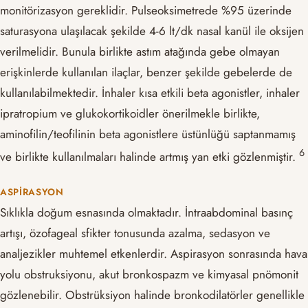
monitörizasyon gereklidir. Pulseoksimetrede %95 üzerinde
saturasyona ulaşılacak şekilde 4-6 lt/dk nasal kanül ile oksijen
verilmelidir. Bunula birlikte astım atağında gebe olmayan
erişkinlerde kullanılan ilaçlar, benzer şekilde gebelerde de
kullanılabilmektedir. İnhaler kısa etkili beta agonistler, inhaler
ipratropium ve glukokortikoidler önerilmekle birlikte,
aminofilin/teofilinin beta agonistlere üstünlüğü saptanmamış
​6​
ve birlikte kullanılmaları halinde artmış yan etki gözlenmiştir.
ASPIRASYON
Sıklıkla doğum esnasında olmaktadır. İntraabdominal basınç
artışı, özofageal sfikter tonusunda azalma, sedasyon ve
analjezikler muhtemel etkenlerdir. Aspirasyon sonrasında hava
yolu obstruksiyonu, akut bronkospazm ve kimyasal pnömonit
gözlenebilir. Obstrüksiyon halinde bronkodilatörler genellikle