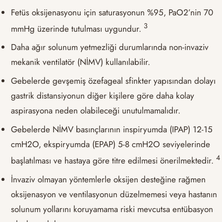
Fetüs oksijenasyonu için saturasyonun %95, PaO2’nin 70
​3​
mmHg üzerinde tutulması uygundur.
Daha ağır solunum yetmezliği durumlarında non-invaziv
mekanik ventilatör (NİMV) kullanılabilir.
Gebelerde gevşemiş özefageal sfinkter yapısından dolayı
gastrik distansiyonun diğer kişilere göre daha kolay
aspirasyona neden olabileceği unutulmamalıdır.
Gebelerde NİMV basınçlarının inspiryumda (IPAP) 12-15
cmH2O, ekspiryumda (EPAP) 5-8 cmH2O seviyelerinde
​4​
başlatılması ve hastaya göre titre edilmesi önerilmektedir.
İnvaziv olmayan yöntemlerle oksijen desteğine rağmen
oksijenasyon ve ventilasyonun düzelmemesi veya hastanın
solunum yollarını koruyamama riski mevcutsa entübasyon