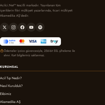
Acilci.Net™ tescilli markadır. Yayınlanan tüm
içeriklerin fikri mülkiyeti yazarlarında, ticari mülkiyeti
Akamedika AŞ’dedir.
Ödemeler iyzico güvencesiyle, 256-bit SSL şifreleme ile
alınır. Kart bilgileriniz saklanmaz.
KURUMSAL
Acil Tıp Nedir?
Nasıl Kurulduk?
Ekbimiz
Akamedika AŞ