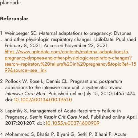
plandadır.
Referanslar
1
Weinberger SE. Maternal adaptations to pregnancy: Dyspnea
.
and other physiologic respiratory changes. UpToDate. Published
February 8, 2021. Accessed November 23, 2021.
https://www.uptodate.com/contents/maternal-adaptations-to-
pregnancy-dyspnea-and-other-physiologic-respiratory-changes?
search=repiratory%20failure%20in%20pregnancy&topicRef=15
99&source=see_link
2
Pollock W, Rose L, Dennis CL. Pregnant and postpartum
.
admissions to the intensive care unit: a systematic review.
Intensive Care Med
. Published online July 15, 2010:1465-1474.
doi:
10.1007/s00134-010-1951-0
3
Lapinsky S. Management of Acute Respiratory Failure in
.
Pregnancy.
Semin Respir Crit Care Med
. Published online April
2017:201-207. doi:
10.1055/s-0037-1600909
4
Mohammed S, Bhatia P, Biyani G, Sethi P, Bihani P. Acute