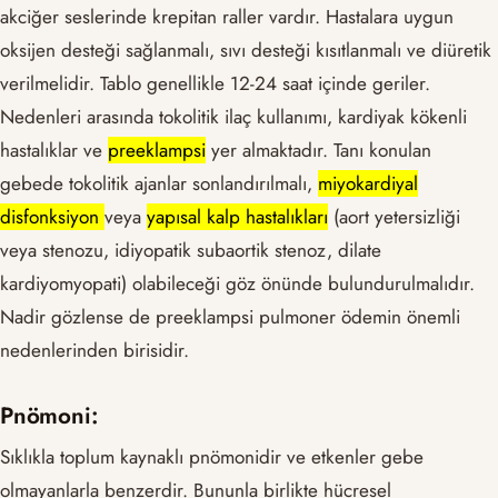
akciğer seslerinde krepitan raller vardır. Hastalara uygun
oksijen desteği sağlanmalı, sıvı desteği kısıtlanmalı ve diüretik
verilmelidir. Tablo genellikle 12-24 saat içinde geriler.
Nedenleri arasında tokolitik ilaç kullanımı, kardiyak kökenli
hastalıklar ve
preeklampsi
yer almaktadır. Tanı konulan
gebede tokolitik ajanlar sonlandırılmalı,
miyokardiyal
disfonksiyon
veya
yapısal kalp hastalıkları
(aort yetersizliği
veya stenozu, idiyopatik subaortik stenoz, dilate
kardiyomyopati) olabileceği göz önünde bulundurulmalıdır.
Nadir gözlense de preeklampsi pulmoner ödemin önemli
nedenlerinden birisidir.
Pnömoni:
Sıklıkla toplum kaynaklı pnömonidir ve etkenler gebe
olmayanlarla benzerdir. Bununla birlikte hücresel