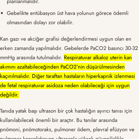
planlanmalıdır.
Gebelikte entübasyon üst hava yolunun görece ödemli
olmasından dolayı zor olabilir.
Kan gazı ve akciğer grafisi değerlendirmesi uygun olan en
erken zamanda yapılmalıdır. Gebelerde PaCO2 basıncı 30-32
mmHg arasında tutulmalıdır.
Respiratuvar alkaloz uterin kan
akımını azaltabileceğinden PaCO2’nin düşürülmesinden
kaçınılmalıdır. Diğer taraftan hastaların hiperkapnik izlenmesi
de fetal respiratuvar asidoza neden olabileceği için uygun
değildir.
Tanıda yatak başı ultrason bir çok hastalığın ayırıcı tanısı için
kullanılabilecek önemli bir araçtır. Bu tanılar arasında
pnömoni, pnömotoraks, pulmoner ödem, plevral efüzyon ve
pulmoner konsolidasyon ultrasonla yüksek güvenilirlikle