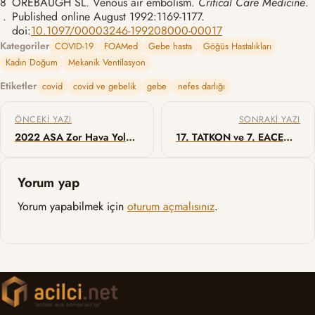
8
OREBAUGH SL. Venous air embolism.
Critical Care Medicine
.
.
Published online August 1992:1169-1177.
doi:
10.1097/00003246-199208000-00017
Kategoriler
COVID-19
FOAMed
Gebe hasta
Göğüs Hastalıkları
Kadın Doğum
Mekanik Ventilasyon
Etiketler
covid
covid ve gebelik
gebe
nefes darlığı
Yazı gezinmesi
ÖNCEKI YAZI
SONRAKI YAZI
2022 ASA Zor Hava Yolu Yönetimi Kılavuzu
17. TATKON ve 7. EACEM’in ardından…
Yorum yap
Yorum yapabilmek için
oturum açmalısınız
.