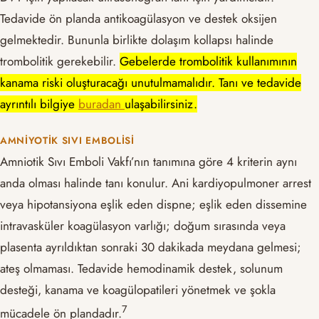
Tedavide ön planda antikoagülasyon ve destek oksijen
gelmektedir. Bununla birlikte dolaşım kollapsı halinde
trombolitik gerekebilir.
Gebelerde trombolitik kullanımının
kanama riski oluşturacağı unutulmamalıdır. Tanı ve tedavide
ayrıntılı bilgiye
buradan
ulaşabilirsiniz.
AMNIYOTIK SIVI EMBOLISI
Amniotik Sıvı Emboli Vakfı’nın tanımına göre 4 kriterin aynı
anda olması halinde tanı konulur. Ani kardiyopulmoner arrest
veya hipotansiyona eşlik eden dispne; eşlik eden dissemine
intravasküler koagülasyon varlığı; doğum sırasında veya
plasenta ayrıldıktan sonraki 30 dakikada meydana gelmesi;
ateş olmaması. Tedavide hemodinamik destek, solunum
desteği, kanama ve koagülopatileri yönetmek ve şokla
​7​
mücadele ön plandadır.