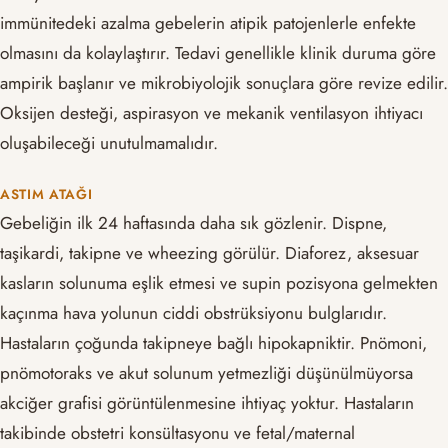
immünitedeki azalma gebelerin atipik patojenlerle enfekte
olmasını da kolaylaştırır. Tedavi genellikle klinik duruma göre
ampirik başlanır ve mikrobiyolojik sonuçlara göre revize edilir.
Oksijen desteği, aspirasyon ve mekanik ventilasyon ihtiyacı
oluşabileceği unutulmamalıdır.
ASTIM ATAĞI
Gebeliğin ilk 24 haftasında daha sık gözlenir. Dispne,
taşikardi, takipne ve wheezing görülür. Diaforez, aksesuar
kasların solunuma eşlik etmesi ve supin pozisyona gelmekten
kaçınma hava yolunun ciddi obstrüksiyonu bulglarıdır.
Hastaların çoğunda takipneye bağlı hipokapniktir. Pnömoni,
pnömotoraks ve akut solunum yetmezliği düşünülmüyorsa
akciğer grafisi görüntülenmesine ihtiyaç yoktur. Hastaların
takibinde obstetri konsültasyonu ve fetal/maternal