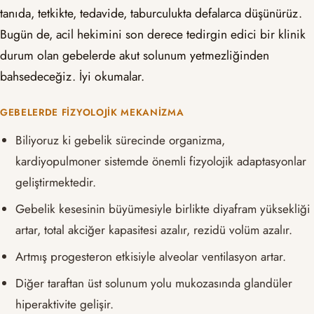
tanıda, tetkikte, tedavide, taburculukta defalarca düşünürüz.
Bugün de, acil hekimini son derece tedirgin edici bir klinik
durum olan gebelerde akut solunum yetmezliğinden
bahsedeceğiz. İyi okumalar.
GEBELERDE FIZYOLOJIK MEKANIZMA
Biliyoruz ki gebelik sürecinde organizma,
kardiyopulmoner sistemde önemli fizyolojik adaptasyonlar
geliştirmektedir.
Gebelik kesesinin büyümesiyle birlikte diyafram yüksekliği
artar, total akciğer kapasitesi azalır, rezidü volüm azalır.
Artmış progesteron etkisiyle alveolar ventilasyon artar.
Diğer taraftan üst solunum yolu mukozasında glandüler
hiperaktivite gelişir.