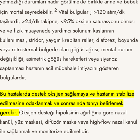
yetmezliği durumları nadir görülmekle birlikte anne ve bebek
​2​
için mortal seyredebilir.
Vital bulgular ; >120 atım/dk
taşikardi, >24/dk takipne, <95% oksijen saturasyonu olması
ve
ve fizik muayenede yardımcı solunum kaslarının
kullanılması, stridor, yaygın krepitan raller, diaforez, boyunda
veya retrosternal bölgede olan göğüs ağrısı, mental durum
değişikliği, asimetrik göğüs hareketleri veya siyanoz
saptanması hastanın acil müdahale ihtiyacını gösteren
bulgulardır.
Bu hastalarda destek oksijen sağlamaya ve hastanın stabilize
edilmesine odaklanmak ve sonrasında tanıyı belirlemek
gerekir.
Oksijen desteği hipoksinin ağırlığına göre nazal
kanül, yüz maskesi, difüzör maske veya high-flow nazal kanül
ile sağlanmalı ve monitörize edilmelidir.