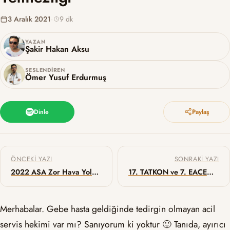
3 Aralık 2021
·
9 dk
YAZAN
Şakir Hakan Aksu
SESLENDIREN
Ömer Yusuf Erdurmuş
Dinle
Paylaş
Yazı gezinmesi
ÖNCEKI YAZI
SONRAKI YAZI
2022 ASA Zor Hava Yolu Yönetimi Kılavuzu
17. TATKON ve 7. EACEM’in ardından…
Merhabalar. Gebe hasta geldiğinde tedirgin olmayan acil
servis hekimi var mı? Sanıyorum ki yoktur 🙂 Tanıda, ayırıcı