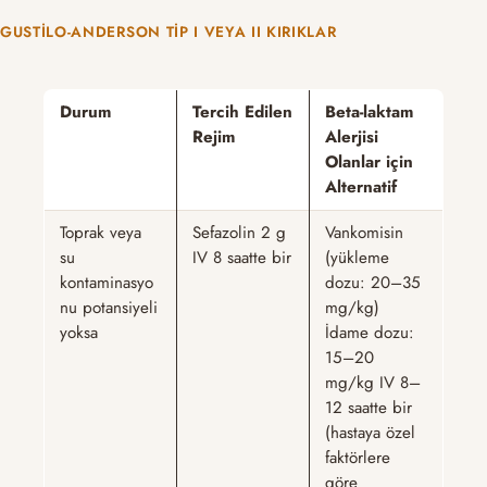
GUSTILO-ANDERSON TIP I VEYA II KIRIKLAR
Durum
Tercih Edilen
Beta-laktam
Rejim
Alerjisi
Olanlar için
Alternatif
Toprak veya
Sefazolin 2 g
Vankomisin
su
IV 8 saatte bir
(yükleme
kontaminasyo
dozu: 20–35
nu potansiyeli
mg/kg)
yoksa
İdame dozu:
15–20
mg/kg IV 8–
12 saatte bir
(hastaya özel
faktörlere
göre