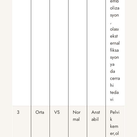
emb
oliza
syon
,
olası
ekst
ernal
fiksa
syon
ya
da
cerra
hi
teda
vi
3
Orta
VS
Nor
Anst
Pelvi
mal
abil
k
kem
er,ol