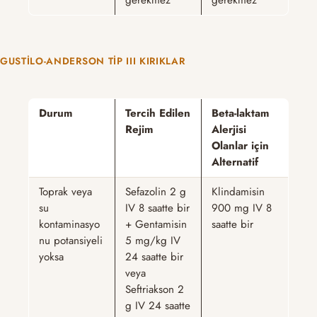
GUSTILO-ANDERSON TIP III KIRIKLAR
Durum
Tercih Edilen
Beta-laktam
Rejim
Alerjisi
Olanlar için
Alternatif
Toprak veya
Sefazolin 2 g
Klindamisin
su
IV 8 saatte bir
900 mg IV 8
kontaminasyo
+ Gentamisin
saatte bir
nu potansiyeli
5 mg/kg IV
yoksa
24 saatte bir
veya
Seftriakson 2
g IV 24 saatte