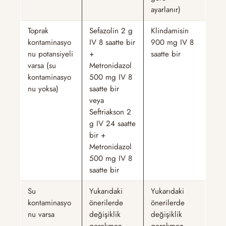
ayarlanır)
Toprak
Sefazolin 2 g
Klindamisin
kontaminasyo
IV 8 saatte bir
900 mg IV 8
nu potansiyeli
+
saatte bir
varsa (su
Metronidazol
kontaminasyo
500 mg IV 8
nu yoksa)
saatte bir
veya
Seftriakson 2
g IV 24 saatte
bir +
Metronidazol
500 mg IV 8
saatte bir
Su
Yukarıdaki
Yukarıdaki
kontaminasyo
önerilerde
önerilerde
nu varsa
değişiklik
değişiklik
gerekmez
gerekmez