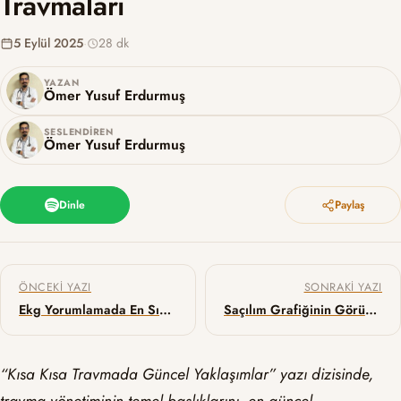
Travmaları
5 Eylül 2025
·
28 dk
YAZAN
Ömer Yusuf Erdurmuş
SESLENDIREN
Ömer Yusuf Erdurmuş
Dinle
Paylaş
Yazı gezinmesi
ÖNCEKI YAZI
SONRAKI YAZI
Ekg Yorumlamada En Sık Yapılan Hatalar
Saçılım Grafiğinin Görünmeyen Gücü: Önce Verini Çiz!
“Kısa Kısa Travmada Güncel Yaklaşımlar” yazı dizisinde,