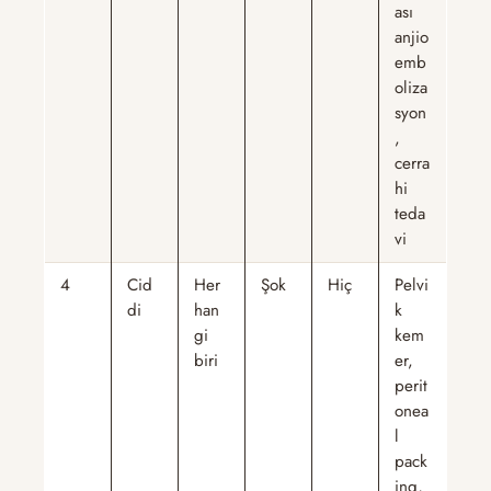
ası
anjio
emb
oliza
syon
,
cerra
hi
teda
vi
4
Cid
Her
Şok
Hiç
Pelvi
di
han
k
gi
kem
biri
er,
perit
onea
l
pack
ing,