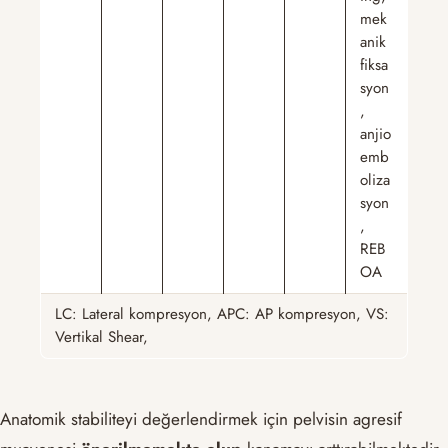
mek
anik
fiksa
syon
,
anjio
emb
oliza
syon
,
REB
OA
LC: Lateral kompresyon, APC: AP kompresyon, VS:
Vertikal Shear,
Anatomik stabiliteyi değerlendirmek için pelvisin agresif