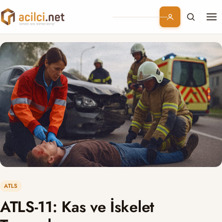
Me
Branşlar
Konular
Kurumsal
Abonelik
ATLS
ATLS-11: Kas ve İskelet