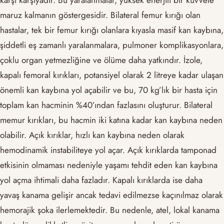
karşı karşıyadır. Bu yaralanmalar, yüksek enerjili bir kuvvete
maruz kalmanın göstergesidir. Bilateral femur kırığı olan
hastalar, tek bir femur kırığı olanlara kıyasla masif kan kaybına,
şiddetli eş zamanlı yaralanmalara, pulmoner komplikasyonlara,
çoklu organ yetmezliğine ve ölüme daha yatkındır. İzole,
kapalı femoral kırıkları, potansiyel olarak 2 litreye kadar ulaşan
önemli kan kaybına yol açabilir ve bu, 70 kg’lık bir hasta için
toplam kan hacminin %40’ından fazlasını oluşturur. Bilateral
memur kırıkları, bu hacmin iki katına kadar kan kaybına neden
olabilir. Açık kırıklar, hızlı kan kaybına neden olarak
hemodinamik instabiliteye yol açar. Açık kırıklarda tamponad
etkisinin olmaması nedeniyle yaşamı tehdit eden kan kaybına
yol açma ihtimali daha fazladır. Kapalı kırıklarda ise daha
yavaş kanama gelişir ancak tedavi edilmezse kaçınılmaz olarak
hemorajik şoka ilerlemektedir. Bu nedenle, atel, lokal kanama