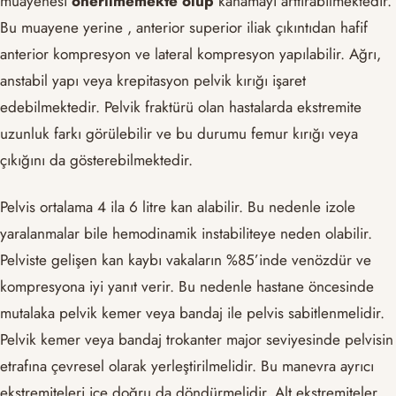
muayenesi
önerilmemekte olup
kanamayı arttırabilmektedir.
Bu muayene yerine , anterior superior iliak çıkıntıdan hafif
anterior kompresyon ve lateral kompresyon yapılabilir. Ağrı,
anstabil yapı veya krepitasyon pelvik kırığı işaret
edebilmektedir. Pelvik fraktürü olan hastalarda ekstremite
uzunluk farkı görülebilir ve bu durumu femur kırığı veya
çıkığını da gösterebilmektedir.
Pelvis ortalama 4 ila 6 litre kan alabilir. Bu nedenle izole
yaralanmalar bile hemodinamik instabiliteye neden olabilir.
Pelviste gelişen kan kaybı vakaların %85’inde venözdür ve
kompresyona iyi yanıt verir. Bu nedenle hastane öncesinde
mutalaka pelvik kemer veya bandaj ile pelvis sabitlenmelidir.
Pelvik kemer veya bandaj trokanter major seviyesinde pelvisin
etrafına çevresel olarak yerleştirilmelidir. Bu manevra ayrıcı
ekstremiteleri içe doğru da döndürmelidir. Alt ekstremiteler