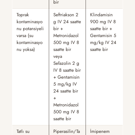
bir
Toprak
Seftriakson 2
Klindamisin
kontaminasyo
g IV 24 saatte
900 mg IV 8
nu potansiyeli
bir +
saatte bir +
varsa (su
Metronidazol
Gentamisin 5
kontaminasyo
500 mg IV 8
mg/kg IV 24
nu yoksa)
saatte bir
saatte bir
veya
Sefazolin 2 g
IV 8 saatte bir
+ Gentamisin
5 mg/kg IV
24 saatte bir
+
Metronidazol
500 mg IV 8
saatte bir
Tatlı su
Piperasilin/Ta
İmipenem