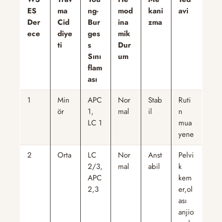
ES
ma
ng-
mod
kani
avi
Der
Cid
Bur
ina
zma
ece
diye
ges
mik
ti
s
Dur
Sını
um
flam
ası
1
Min
APC
Nor
Stab
Ruti
ör
1,
mal
il
n
LC 1
mua
yene
2
Orta
LC
Nor
Anst
Pelvi
2/3,
mal
abil
k
APC
kem
2,3
er,ol
ası
anjio