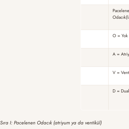
Pacelen
Odacık(l
O = Yok
A = Atr
V = Vent
D = Dua
Sıra I: Pacelenen Odacık (atriyum ya da ventikül)