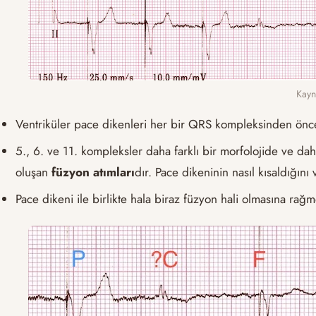
Kayn
Ventriküler pace dikenleri her bir QRS kompleksinden önce 
5., 6. ve 11. kompleksler daha farklı bir morfolojide ve da
oluşan
füzyon atımları
dır. Pace dikeninin nasıl kısaldığını
Pace dikeni ile birlikte hala biraz füzyon hali olmasına r