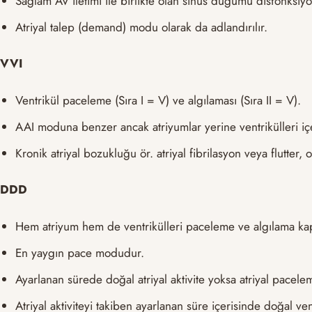
Sağlam AV iletimi ile birlikte olan sinüs düğümü disfonksiyo
Atriyal talep (demand) modu olarak da adlandırılır.
VVI
Ventrikül paceleme (Sıra I = V) ve algılaması (Sıra II = V).
AAI moduna benzer ancak atriyumlar yerine ventrikülleri içe
Kronik atriyal bozukluğu ör. atriyal fibrilasyon veya flutter, o
DDD
Hem atriyum hem de ventrikülleri paceleme ve algılama kapa
En yaygın pace modudur.
Ayarlanan sürede doğal atriyal aktivite yoksa atriyal pacelem
Atriyal aktiviteyi takiben ayarlanan süre içerisinde doğal ve