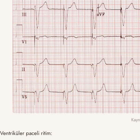
Kayn
Ventriküler paceli ritim: