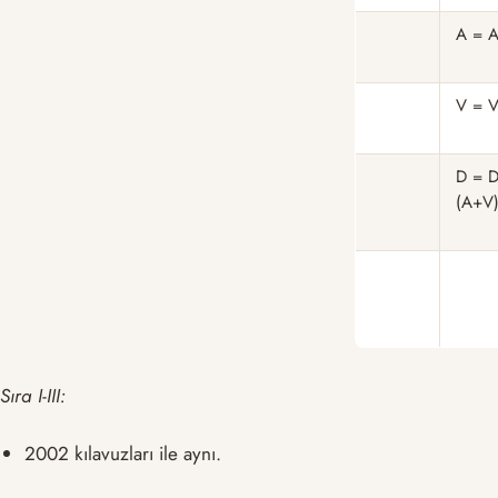
A = A
V = V
D = D
(A+V
Sıra I-III:
2002 kılavuzları ile aynı.