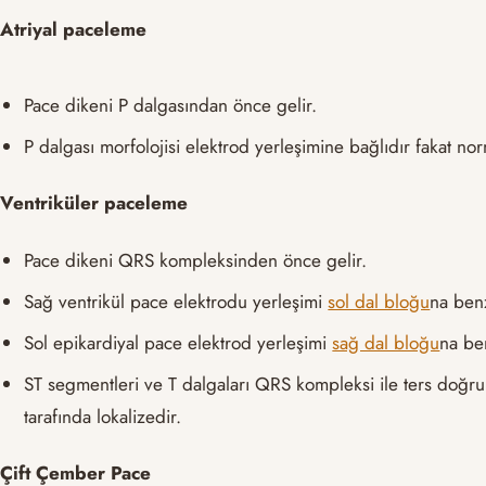
Atriyal paceleme
Pace dikeni P dalgasından önce gelir.
P dalgası morfolojisi elektrod yerleşimine bağlıdır fakat nor
Ventriküler paceleme
Pace dikeni QRS kompleksinden önce gelir.
Sağ ventrikül pace elektrodu yerleşimi
sol dal bloğu
na benz
Sol epikardiyal pace elektrod yerleşimi
sağ dal bloğu
na be
ST segmentleri ve T dalgaları QRS kompleksi ile ters doğrul
tarafında lokalizedir.
Çift Çember Pace