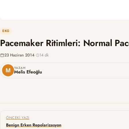
EKG
Pacemaker Ritimleri: Normal Pac
23 Haziran 2014
·
14 dk
YAZAN
Melis Efeoğlu
Yazı gezinmesi
ÖNCEKI YAZI
Benign Erken Repolarizasyon