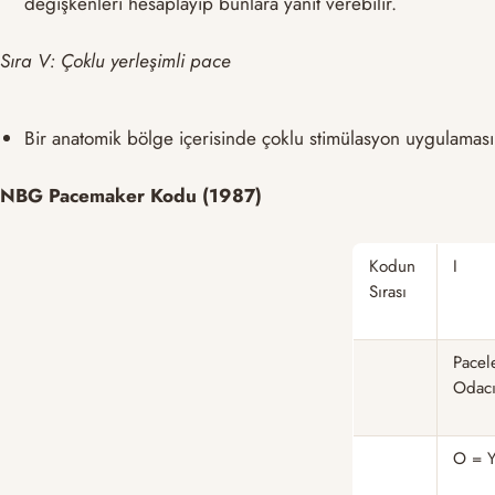
değişkenleri hesaplayıp bunlara yanıt verebilir.
Sıra V: Çoklu yerleşimli pace
Bir anatomik bölge içerisinde çoklu stimülasyon uygulamasına
NBG Pacemaker Kodu (1987)
Kodun
I
Sırası
Pacel
Odacı
O = 