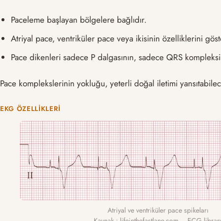
Paceleme başlayan bölgelere bağlıdır.
Atriyal pace, ventriküler pace veya ikisinin özelliklerini göst
Pace dikenleri sadece P dalgasının, sadece QRS kompleksin
Pace komplekslerinin yokluğu, yeterli doğal iletimi yansıta
EKG ÖZELLIKLERI
Atriyal ve ventriküler pace spikeları
Kaynak : lifeinthefastlane.com – ECG librar