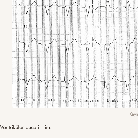
Kayn
Ventriküler paceli ritim: