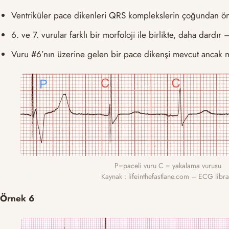
Ventriküler pace dikenleri QRS komplekslerin çoğundan ön
6. ve 7. vurular farklı bir morfoloji ile birlikte, daha dar
Vuru #6’nın üzerine gelen bir pace dikenşi mevcut ancak m
P=paceli vuru C = yakalama vurusu
Kaynak : lifeinthefastlane.com – ECG libra
Örnek 6