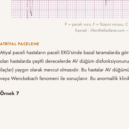
P = paceli vuru, F = füzyon vurusu, 
Kaynak : lifeinthefastlane.com 
ATRIYAL PACELEME
Atiyal paceli hastaların paceli EKG’sinde bazal taramalarda gö
olan hastalarda çeşitli derecelerde AV düğüm disfonksiyonunu
ilaçlar) yaygın olarak mevcut olmasıdır. Bu hastalar AV düğü
veya Wenckebach fenomeni ile sonuçlanır. Bu anormallik klinik 
Örnek 7