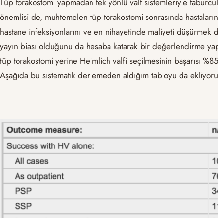
Tüp torakostomi yapmadan tek yönlü valf sistemleriyle taburcu
önemlisi de, muhtemelen tüp torakostomi sonrasında hastaların 
hastane infeksiyonlarını ve en nihayetinde maliyeti düşürmek d
yayın biası olduğunu da hesaba katarak bir değerlendirme ya
tüp torakostomi yerine Heimlich valfi seçilmesinin başarısı %8
Aşağıda bu sistematik derlemeden aldığım tabloyu da ekliyor