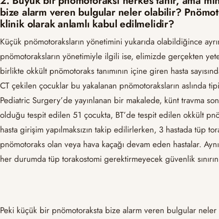
2. Büyük bir pnömotoraksı herkes tanır, ama m
bize alarm veren bulgular neler olabilir? Pnömo
klinik olarak anlamlı kabul edilmelidir?
Küçük pnömotoraksların yönetimini yukarıda olabildiğince ayrı
pnömotoraksların yönetimiyle ilgili ise, elimizde gerçekten yete
birlikte okkült pnömotoraks tanımının içine giren hasta sayısınd
CT çekilen çocuklar bu yakalanan pnömotoraksların aslında tipi
Pediatric Surgery’de yayınlanan bir makalede, künt travma so
olduğu tespit edilen 51 çocukta, BT’de tespit edilen okkült 
hasta girişim yapılmaksızın takip edilirlerken, 3 hastada tüp tor
pnömotoraks olan veya hava kaçağı devam eden hastalar. Ayn
her durumda tüp torakostomi gerektirmeyecek güvenlik sınırını
Peki küçük bir pnömotoraksta bize alarm veren bulgular neler 