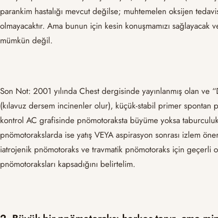
parankim hastalığı mevcut değilse; muhtemelen oksijen tedavis
olmayacaktır. Ama bunun için kesin konuşmamızı sağlayacak ve
mümkün değil.
Son Not: 2001 yılında Chest dergisinde yayınlanmış olan ve “
(kılavuz dersem incinenler olur), küçük-stabil primer spontan p
kontrol AC grafisinde pnömotoraksta büyüme yoksa taburculuk
pnömotorakslarda ise yatış VEYA aspirasyon sonrası izlem öneril
iatrojenik pnömotoraks ve travmatik pnömotoraks için geçerli 
pnömotoraksları kapsadığını belirtelim.