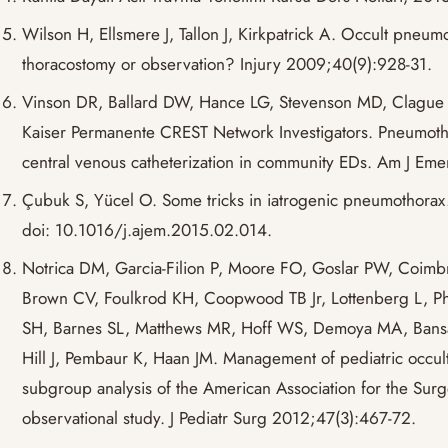
Wilson H, Ellsmere J, Tallon J, Kirkpatrick A. Occult pneumo
thoracostomy or observation? Injury 2009;40(9):928-31.
Vinson DR, Ballard DW, Hance LG, Stevenson MD, Clagu
Kaiser Permanente CREST Network Investigators. Pneumothor
central venous catheterization in community EDs. Am J Em
Çubuk S, Yücel O. Some tricks in iatrogenic pneumothora
doi: 10.1016/j.ajem.2015.02.014.
Notrica DM, Garcia-Filion P, Moore FO, Goslar PW, Coimbr
Brown CV, Foulkrod KH, Coopwood TB Jr, Lottenberg L, P
SH, Barnes SL, Matthews MR, Hoff WS, Demoya MA, Bansal
Hill J, Pembaur K, Haan JM. Management of pediatric occul
subgroup analysis of the American Association for the Surg
observational study. J Pediatr Surg 2012;47(3):467-72.