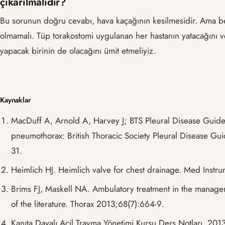
çıkarılmalıdır?
Bu sorunun doğru cevabı, hava kaçağının kesilmesidir. Ama benc
olmamalı. Tüp torakostomi uygulanan her hastanın yatacağını v
yapacak birinin de olacağını ümit etmeliyiz.
Kaynaklar
MacDuff A, Arnold A, Harvey J; BTS Pleural Disease Gui
pneumothorax: British Thoracic Society Pleural Disease Gu
31.
Heimlich HJ. Heimlich valve for chest drainage. Med Instr
Brims FJ, Maskell NA. Ambulatory treatment in the manage
of the literature. Thorax 2013;68(7):664-9.
Kanıta Dayalı Acil Travma Yönetimi Kursu Ders Notları, 20