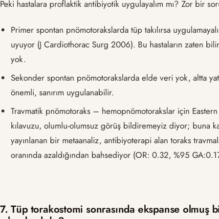
Peki hastalara proflaktik antibiyotik uygulayalım mı? Zor bir so
Primer spontan pnömotorakslarda tüp takılırsa uygulamayal
uyuyor (J Cardiothorac Surg 2006). Bu hastaların zaten bili
yok.
Sekonder spontan pnömotorakslarda elde veri yok, altta yat
önemli, sanırım uygulanabilir.
Travmatik pnömotoraks – hemopnömotorakslar için Eastern 
kılavuzu, olumlu-olumsuz görüş bildiremeyiz diyor; buna ka
yayınlanan bir metaanaliz, antibiyoterapi alan toraks travm
oranında azaldığından bahsediyor (OR: 0.32, %95 GA:0.17
7. Tüp torakostomi sonrasında ekspanse olmuş b