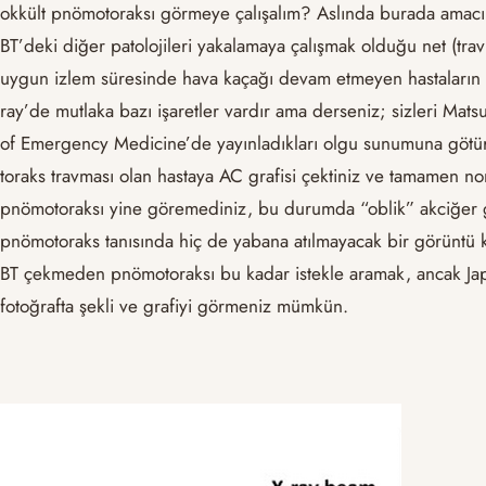
okkült pnömotoraksı görmeye çalışalım? Aslında burada amacım
BT’deki diğer patolojileri yakalamaya çalışmak olduğu net (tra
uygun izlem süresinde hava kaçağı devam etmeyen hastaların 
ray’de mutlaka bazı işaretler vardır ama derseniz; sizleri Mat
of Emergency Medicine’de yayınladıkları olgu sunumuna götür
toraks travması olan hastaya AC grafisi çektiniz ve tamamen nor
pnömotoraksı yine göremediniz, bu durumda “oblik” akciğer gra
pnömotoraks tanısında hiç de yabana atılmayacak bir görüntü k
BT çekmeden pnömotoraksı bu kadar istekle aramak, ancak Jap
fotoğrafta şekli ve grafiyi görmeniz mümkün.