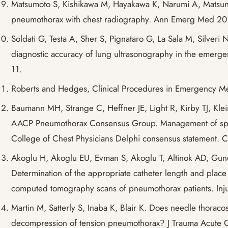
Matsumoto S, Kishikawa M, Hayakawa K, Narumi A, Matsuna
pneumothorax with chest radiography. Ann Emerg Med 201
Soldati G, Testa A, Sher S, Pignataro G, La Sala M, Silveri
diagnostic accuracy of lung ultrasonography in the emerg
11.
Roberts and Hedges, Clinical Procedures in Emergency M
Baumann MH, Strange C, Heffner JE, Light R, Kirby TJ, Klei
AACP Pneumothorax Consensus Group. Management of sp
College of Chest Physicians Delphi consensus statement.
Akoglu H, Akoglu EU, Evman S, Akoglu T, Altinok AD, Gun
Determination of the appropriate catheter length and plac
computed tomography scans of pneumothorax patients. Inj
Martin M, Satterly S, Inaba K, Blair K. Does needle thorac
decompression of tension pneumothorax? J Trauma Acute 