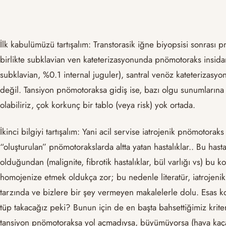
İlk kabulümüzü tartışalım: Transtorasik iğne biyopsisi sonrası
birlikte subklavian ven kateterizasyonunda pnömotoraks insida
subklavian, %0.1 internal juguler), santral venöz kateterizasy
değil. Tansiyon pnömotoraksa gidiş ise, bazı olgu sunumların
olabiliriz, çok korkunç bir tablo (veya risk) yok ortada.
İkinci bilgiyi tartışalım: Yani acil servise iatrojenik pnömotoraks
“oluşturulan” pnömotorakslarda altta yatan hastalıklar.. Bu has
olduğundan (malignite, fibrotik hastalıklar, bül varlığı vs) bu 
homojenize etmek oldukça zor; bu nedenle literatür, iatrojeni
tarzında ve bizlere bir şey vermeyen makalelerle dolu. Esas
tüp takacağız peki? Bunun için de en başta bahsettiğimiz kriter
tansiyon pnömotoraksa yol açmadıysa, büyümüyorsa (hava kaçağ