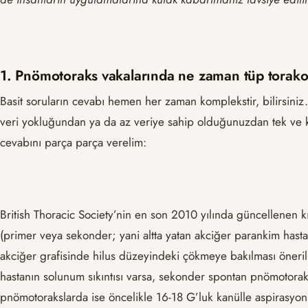
1. Pnömotoraks vakalarında ne zaman tüp torak
Basit soruların cevabı hemen her zaman komplekstir, bilirsiniz.
veri yokluğundan ya da az veriye sahip olduğunuzdan tek ve k
cevabını parça parça verelim:
British Thoracic Society’nin en son 2010 yılında güncellenen
(primer veya sekonder; yani altta yatan akciğer parankim hasta
akciğer grafisinde hilus düzeyindeki çökmeye bakılması öneri
hastanın solunum sıkıntısı varsa, sekonder spontan pnömotorak
pnömotorakslarda ise öncelikle 16-18 G’luk kanülle aspirasyon 