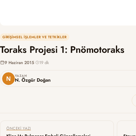
GIRIŞIMSEL İŞLEMLER VE TETKIKLER
Toraks Projesi 1: Pnömotoraks
9 Haziran 2015
·
19 dk
YAZAN
N. Özgür Doğan
Yazı gezinmesi
ÖNCEKI YAZI