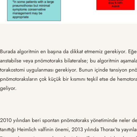
Burada algoritmin en başına da dikkat etmemiz gerekiyor. Eğe
anstabilse veya pnömotoraks bilateralse; bu algoritmin aşamala
torakostomi uygulanması gerekiyor. Bunun içinde tansiyon pn
pnömotoraksların çok küçük bir kısmını teşkil etse de hemotora
geliyor.
2010 yılından beri spontan pnömotoraks yönetiminde neler değ
tanıttığı Heimlich valfinin önemi, 2013 yılında Thorax’ta yayınl