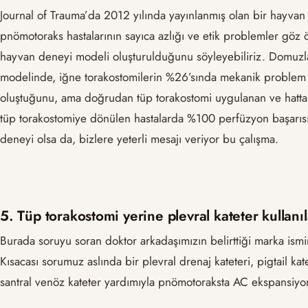
Journal of Trauma’da 2012 yılında yayınlanmış olan bir hayvan 
pnömotoraks hastalarının sayıca azlığı ve etik problemler göz 
hayvan deneyi modeli oluşturulduğunu söyleyebiliriz. Domuzl
modelinde, iğne torakostomilerin %26’sında mekanik problem (b
oluştuğunu, ama doğrudan tüp torakostomi uygulanan ve hatta 
tüp torakostomiye dönülen hastalarda %100 perfüzyon başarısı
deneyi olsa da, bizlere yeterli mesajı veriyor bu çalışma.
5. Tüp torakostomi yerine plevral kateter kullan
Burada soruyu soran doktor arkadaşımızın belirttiği marka ismin
Kısacası sorumuz aslında bir plevral drenaj kateteri, pigtail ka
santral venöz kateter yardımıyla pnömotoraksta AC ekspansiyo