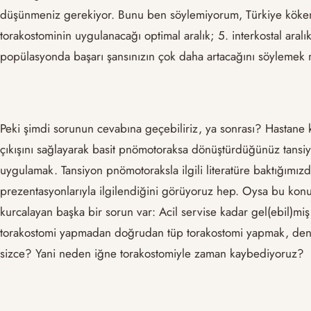
düşünmeniz gerekiyor. Bunu ben söylemiyorum, Türkiye kökenl
torakostominin uygulanacağı optimal aralık; 5. interkostal aral
popülasyonda başarı şansınızın çok daha artacağını söyleme
Peki şimdi sorunun cevabına geçebiliriz, ya sonrası? Hastane 
çıkışını sağlayarak basit pnömotoraksa dönüştürdüğünüz tansi
uygulamak. Tansiyon pnömotoraksla ilgili literatüre baktığımı
prezentasyonlarıyla ilgilendiğini görüyoruz hep. Oysa bu ko
kurcalayan başka bir sorun var: Acil servise kadar gel(ebil)mi
torakostomi yapmadan doğrudan tüp torakostomi yapmak, deney
sizce? Yani neden iğne torakostomiyle zaman kaybediyoruz?