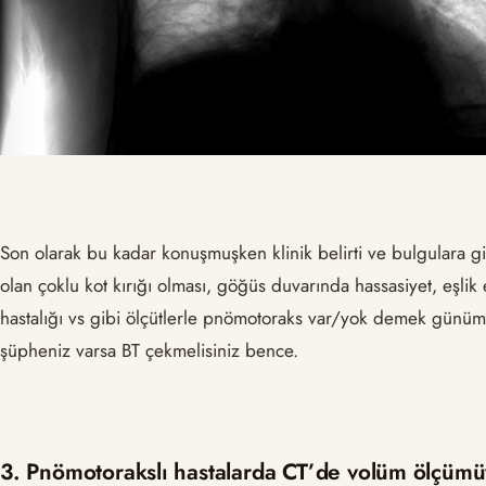
Son olarak bu kadar konuşmuşken klinik belirti ve bulgulara g
olan çoklu kot kırığı olması, göğüs duvarında hassasiyet, eşl
hastalığı vs gibi ölçütlerle pnömotoraks var/yok demek günümü
şüpheniz varsa BT çekmelisiniz bence.
3. Pnömotorakslı hastalarda CT’de volüm ölçümüyl