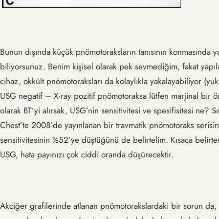
Bunun dışında küçük pnömotoraksların tanısının konmasında ya
biliyorsunuz. Benim kişisel olarak pek sevmediğim, fakat yapı
cihaz, okkült pnömotoraksları da kolaylıkla yakalayabiliyor (y
USG negatif – X-ray pozitif pnömotoraksa lütfen marjinal bir ö
olarak BT’yi alırsak, USG’nin sensitivitesi ve spesifisitesi ne
Chest’te 2008’de yayınlanan bir travmatik pnömotoraks serisini
sensitivitesinin %52’ye düştüğünü de belirtelim. Kısaca belirte
USG, hata payınızı çok ciddi oranda düşürecektir.
Akciğer grafilerinde atlanan pnömotorakslardaki bir sorun d