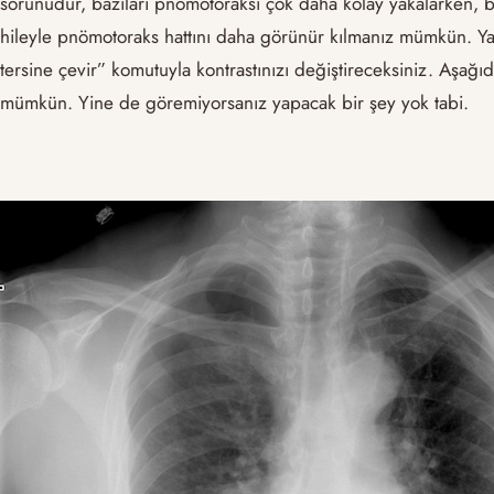
sorunudur, bazıları pnömotoraksı çok daha kolay yakalarken, ba
hileyle pnömotoraks hattını daha görünür kılmanız mümkün. Yap
tersine çevir” komutuyla kontrastınızı değiştireceksiniz. Aşa
mümkün. Yine de göremiyorsanız yapacak bir şey yok tabi.