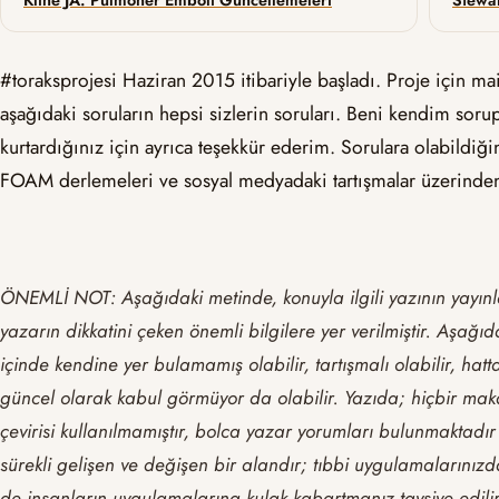
Kline JA: Pulmoner Emboli Güncellemeleri
#toraksprojesi Haziran 2015 itibariyle başladı. Proje için mai
aşağıdaki soruların hepsi sizlerin soruları. Beni kendim s
kurtardığınız için ayrıca teşekkür ederim. Sorulara olabildiği
FOAM derlemeleri ve sosyal medyadaki tartışmalar üzerinden y
ÖNEMLİ NOT: Aşağıdaki metinde, konuyla ilgili yazının yayınl
yazarın dikkatini çeken önemli bilgilere yer verilmiştir. Aşağıd
içinde kendine yer bulamamış olabilir, tartışmalı olabilir, hatt
güncel olarak kabul görmüyor da olabilir. Yazıda; hiçbir mak
çevirisi kullanılmamıştır, bolca yazar yorumları bulunmaktadır v
sürekli gelişen ve değişen bir alandır; tıbbi uygulamalarınız
de insanların uygulamalarına kulak kabartmanız tavsiye edilir