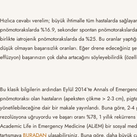
Hızlıca cevabı verelim; büyük ihtimalle tüm hastalarda sağlaya
pnömotorakslarda %16.9, sekonder spontan pnömotorakslarda 
birlikte iatrojenik pnömotorakslarda da %25. Bu oranlar yaptığı
düşük olmayan başarısızlık oranları. Eğer drene edeceğiniz şey 
effüzyon) başarınızın çok daha artacağını söyleyebilirdik (özelli
Bu klasik bilgilerin ardından Eylül 2014’te Annals of Emerge
pnömotoraksı olan hastaların (apeksten çökme > 2-3 cm), pigta
yönetilebileceğine dair bir makale yayınlandı. Buna göre, 2-4
rezolüsyona uğruyordu ve başarı oranı %78, 1 yıllık rekürrens
Academic Life in Emergency Medicine (ALiEM) bir sosyal medya 
tartışmaya
BURADAN
ulaşabilirsiniz. Buna göre, daha büyük 