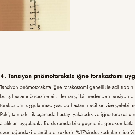
4. Tansiyon pnömotoraksta iğne torakostomi uyg
Tansiyon pnömotoraksta iğne torakostomi genellikle acil tıbbın (ac
bu iş hastane öncesine ait. Herhangi bir nedenden tansiyon p
torakostomi uygulanmadıysa, bu hastanın acil servise gelebilme
Peki, tam o kritik aşamada hastayı yakaladık ve iğne torakostomi
aralıktan uyguladık. Bu durumda bile geçmeniz gereken katla
uzunluğundaki branülle erkeklerin %17’sinde, kadınların ise 