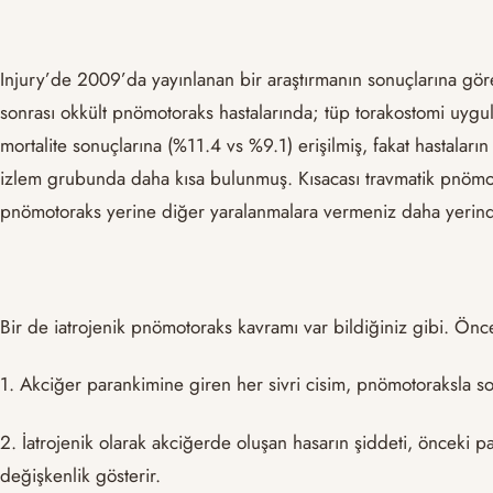
Injury’de 2009’da yayınlanan bir araştırmanın sonuçlarına göre;
sonrası okkült pnömotoraks hastalarında; tüp torakostomi uygu
mortalite sonuçlarına (%11.4 vs %9.1) erişilmiş, fakat hastaları
izlem grubunda daha kısa bulunmuş. Kısacası travmatik pnömoto
pnömotoraks yerine diğer yaralanmalara vermeniz daha yerinde
Bir de iatrojenik pnömotoraks kavramı var bildiğiniz gibi. Önc
1. Akciğer parankimine giren her sivri cisim, pnömotoraksla 
2. İatrojenik olarak akciğerde oluşan hasarın şiddeti, önceki p
değişkenlik gösterir.