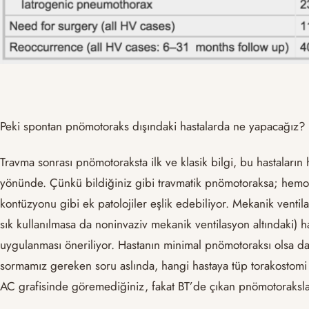
Peki spontan pnömotoraks dışındaki hastalarda ne yapacağız?
Travma sonrası pnömotoraksta ilk ve klasik bilgi, bu hastaların
yönünde. Çünkü bildiğiniz gibi travmatik pnömotoraksa; hemot
kontüzyonu gibi ek patolojiler eşlik edebiliyor. Mekanik ventila
sık kullanılmasa da noninvaziv mekanik ventilasyon altındaki) 
uygulanması öneriliyor. Hastanın minimal pnömotoraksı olsa da
sormamız gereken soru aslında, hangi hastaya tüp torakostom
AC grafisinde göremediğiniz, fakat BT’de çıkan pnömotoraksla