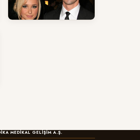
Ersin Fırıncıoğulları
IKA MEDIKAL GELIŞIM A.Ş.