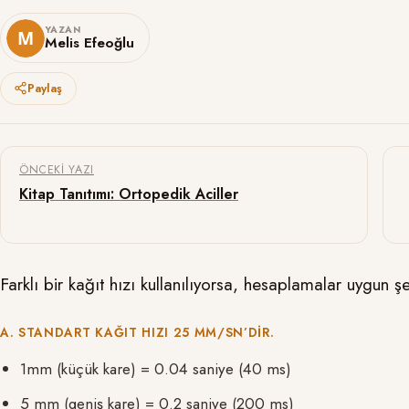
YAZAN
Melis Efeoğlu
Paylaş
Yazı gezinmesi
ÖNCEKI YAZI
Kitap Tanıtımı: Ortopedik Aciller
Farklı bir kağıt hızı kullanılıyorsa, hesaplamalar uygun ş
A. STANDART KAĞIT HIZI 25 MM/SN’DIR.
1mm (küçük kare) = 0.04 saniye (40 ms)
5 mm (geniş kare) = 0.2 saniye (200 ms)