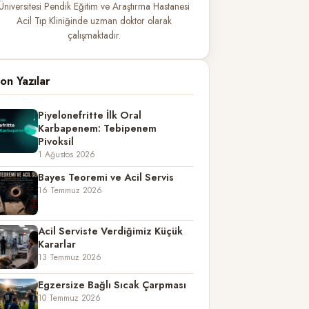
Üniversitesi Pendik Eğitim ve Araştırma Hastanesi
Acil Tıp Kliniğinde uzman doktor olarak
çalışmaktadır.
on Yazılar
Piyelonefritte İlk Oral
Karbapenem: Tebipenem
Pivoksil
1 Ağustos 2026
Bayes Teoremi ve Acil Servis
16 Temmuz 2026
Acil Serviste Verdiğimiz Küçük
Kararlar
13 Temmuz 2026
Egzersize Bağlı Sıcak Çarpması
10 Temmuz 2026