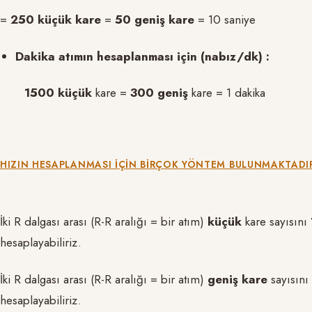
=
250 küçük kare
=
50 geniş kare
= 10 saniye
Dakika atımın hesaplanması için (nabız/dk) :
1500 küçük
kare =
300 geniş
kare = 1 dakika
HIZIN HESAPLANMASI IÇIN BIRÇOK YÖNTEM BULUNMAKTADIR
İki R dalgası arası (R-R aralığı = bir atım)
küçük
kare sayısını
hesaplayabiliriz.
İki R dalgası arası (R-R aralığı = bir atım)
geniş kare
sayısını
hesaplayabiliriz.