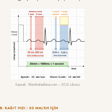
Kaynak : lifeinthefastlane.com – ECG Library
B. KAĞIT HIZI : 50 MM/SN IÇIN