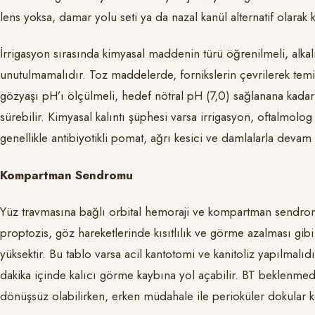
lens yoksa, damar yolu seti ya da nazal kanül alternatif olarak ku
İrrigasyon sırasında kimyasal maddenin türü öğrenilmeli, alka
unutulmamalıdır. Toz maddelerde, fornikslerin çevrilerek temi
gözyaşı pH’ı ölçülmeli, hedef nötral pH (7,0) sağlanana kadar
sürebilir. Kimyasal kalıntı şüphesi varsa irrigasyon, oftalmolo
genellikle antibiyotikli pomat, ağrı kesici ve damlalarla devam
Kompartman Sendromu
Yüz travmasına bağlı orbital hemoraji ve kompartman sendrom
proptozis, göz hareketlerinde kısıtlılık ve görme azalması gibi
yüksektir. Bu tablo varsa acil kantotomi ve kanitoliz yapılmalıdı
dakika içinde kalıcı görme kaybına yol açabilir. BT beklenm
dönüşsüz olabilirken, erken müdahale ile perioküler dokular k