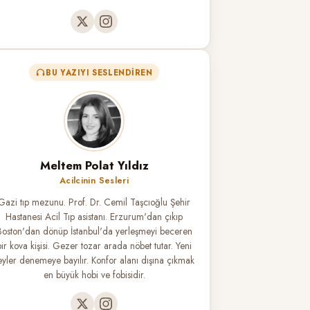
BU YAZIYI SESLENDIREN
Meltem Polat Yıldız
Acilcinin Sesleri
Gazi tıp mezunu. Prof. Dr. Cemil Taşcıoğlu Şehir
Hastanesi Acil Tıp asistanı. Erzurum'dan çıkıp
Boston'dan dönüp İstanbul'da yerleşmeyi beceren
bir kova kişisi. Gezer tozar arada nöbet tutar. Yeni
eyler denemeye bayılır. Konfor alanı dışına çıkmak
en büyük hobi ve fobisidir.