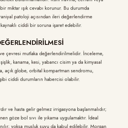
le bir miktar ışık cevabı korunur. Bu durumda
raniyal patoloji açısından ileri değerlendirme
kaynaklı ciddi bir soruna işaret edebilir.
EĞERLENDİRİLMESİ
ve çevresi mutlaka değerlendirilmelidir. İnceleme,
 şişlik, kanama, kesi, yabancı cisim ya da kimyasal
ma, açık globe, orbital kompartman sendromu,
ibi ciddi durumların habercisi olabilir.
ır ve hasta gelir gelmez irrigasyona başlanmalıdır;
nen göze bol sıvı ile yıkama uygulamaktır. İdeal
anılır; yoksa musluk suyu da kabul edilebilir. Morgan