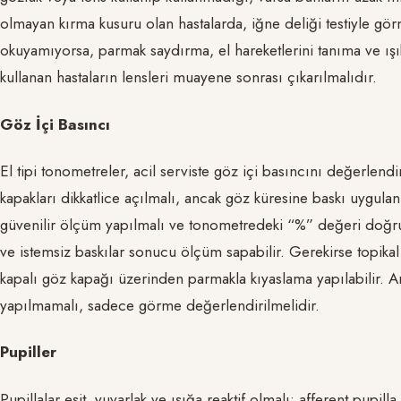
olmayan kırma kusuru olan hastalarda, iğne deliği testiyle görm
okuyamıyorsa, parmak saydırma, el hareketlerini tanıma ve ışık a
kullanan hastaların lensleri muayene sonrası çıkarılmalıdır.
Göz İçi Basıncı
El tipi tonometreler, acil serviste göz içi basıncını değerlen
kapakları dikkatlice açılmalı, ancak göz küresine baskı uygul
güvenilir ölçüm yapılmalı ve tonometredeki “%” değeri doğru
ve istemsiz baskılar sonucu ölçüm sapabilir. Gerekirse topika
kapalı göz kapağı üzerinden parmakla kıyaslama yapılabilir. 
yapılmamalı, sadece görme değerlendirilmelidir.
Pupiller
Pupillalar eşit, yuvarlak ve ışığa reaktif olmalı; afferent pupi