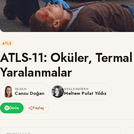
ATLS
ATLS-11: Oküler, Termal
Yaralanmalar
YAZAN
SESLENDIREN
Cansu Doğan
Meltem Polat Yıldız
Dinle
Paylaş
Yazı gezinmesi