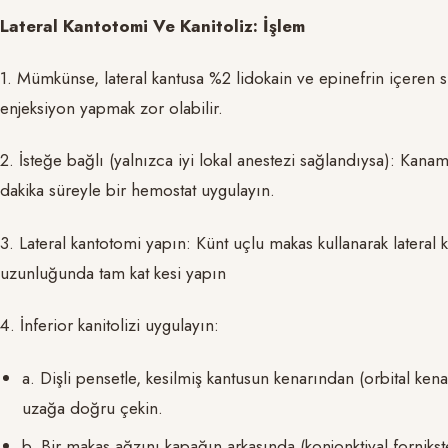
Lateral Kantotomi Ve Kanitoliz: İşlem
1. Mümkünse, lateral kantusa %2 lidokain ve epinefrin içeren
enjeksiyon yapmak zor olabilir.
2. İsteğe bağlı (yalnızca iyi lokal anestezi sağlandıysa): Kanam
dakika süreyle bir hemostat uygulayın.
3. Lateral kantotomi yapın: Künt uçlu makas kullanarak lateral
uzunluğunda tam kat kesi yapın
4. İnferior kanitolizi uygulayın:
a. Dişli pensetle, kesilmiş kantusun kenarından (orbital ke
uzağa doğru çekin.
b. Bir makas ağzını kapağın arkasında (konjonktival fornikste