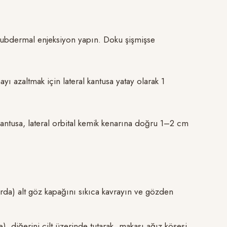
 subdermal enjeksiyon yapın. Doku şişmişse
ayı azaltmak için lateral kantusa yatay olarak 1
 kantusa, lateral orbital kemik kenarına doğru 1–2 cm
narda) alt göz kapağını sıkıca kavrayın ve gözden
), diğerini cilt üzerinde tutarak, makası ağız köşesi