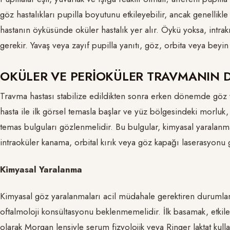
göz hastalıkları pupilla boyutunu etkileyebilir, ancak genellik
hastanın öyküsünde oküler hastalık yer alır. Öykü yoksa, intrak
gerekir. Yavaş veya zayıf pupilla yanıtı, göz, orbita veya beyin 
OKÜLER VE PERİOKÜLER TRAVMANIN D
Travma hastası stabilize edildikten sonra erken dönemde göz 
hasta ile ilk görsel temasla başlar ve yüz bölgesindeki morluk,
temas bulguları gözlenmelidir. Bu bulgular, kimyasal yaralan
intraoküler kanama, orbital kırık veya göz kapağı laserasyonu g
Kimyasal Yaralanma
Kimyasal göz yaralanmaları acil müdahale gerektiren durumlard
oftalmoloji konsültasyonu beklenmemelidir. İlk basamak, etkile
olarak Morgan lensiyle serum fizyolojik veya Ringer laktat kull