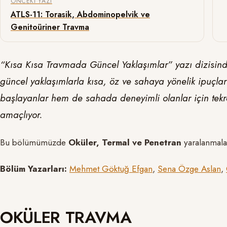
ÖNCEKI YAZI
ATLS-11: Torasik, Abdominopelvik ve
Genitoüriner Travma
“Kısa Kısa Travmada Güncel Yaklaşımlar” yazı dizisinde
güncel yaklaşımlarla kısa, öz ve sahaya yönelik ipuçla
başlayanlar hem de sahada deneyimli olanlar için tekra
amaçlıyor.
Bu bölümümüzde
Oküler, Termal ve Penetran
yaralanmal
Bölüm Yazarları:
Mehmet Göktuğ Efgan
,
Sena Özge Aslan
,
OKÜLER TRAVMA