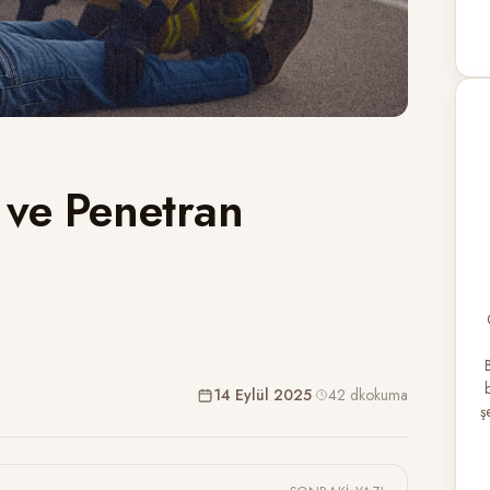
 ve Penetran
14 Eylül 2025
·
42 dk
okuma
ş