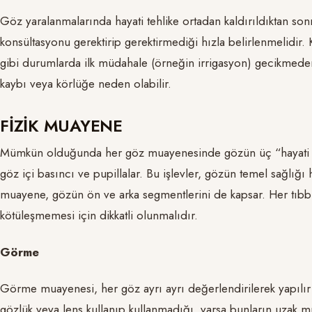
Göz yaralanmalarında hayati tehlike ortadan kaldırıldıktan sonr
konsültasyonu gerektirip gerektirmediği hızla belirlenmelidir. 
gibi durumlarda ilk müdahale (örneğin irrigasyon) gecikmeden 
kaybı veya körlüğe neden olabilir.
FİZİK MUAYENE
Mümkün olduğunda her göz muayenesinde gözün üç “hayati b
göz içi basıncı ve pupillalar. Bu işlevler, gözün temel sağlığı ha
muayene, gözün ön ve arka segmentlerini de kapsar. Her tıb
kötüleşmemesi için dikkatli olunmalıdır.
Görme
Görme muayenesi, her göz ayrı ayrı değerlendirilerek yapılır ve
gözlük veya lens kullanıp kullanmadığı, varsa bunların uzak m