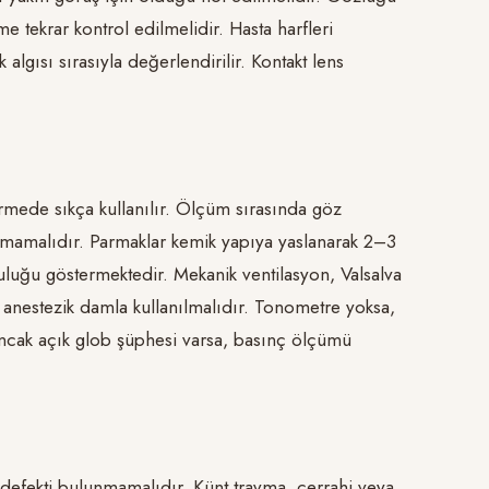
e tekrar kontrol edilmelidir. Hasta harfleri
lgısı sırasıyla değerlendirilir. Kontakt lens
dirmede sıkça kullanılır. Ölçüm sırasında göz
anmamalıdır. Parmaklar kemik yapıya yaslanarak 2–3
luğu göstermektedir. Mekanik ventilasyon, Valsalva
l anestezik damla kullanılmalıdır. Tonometre yoksa,
Ancak açık glob şüphesi varsa, basınç ölçümü
lla defekti bulunmamalıdır. Künt travma, cerrahi veya