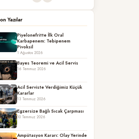
on Yazılar
Piyelonefritte İlk Oral
Karbapenem: Tebipenem
Pivoksil
1 Ağustos 2026
Bayes Teoremi ve Acil Servis
16 Temmuz 2026
Acil Serviste Verdiğimiz Küçük
Kararlar
13 Temmuz 2026
Egzersize Bağlı Sıcak Çarpması
10 Temmuz 2026
Ampütasyon Kararı: Olay Yerinde