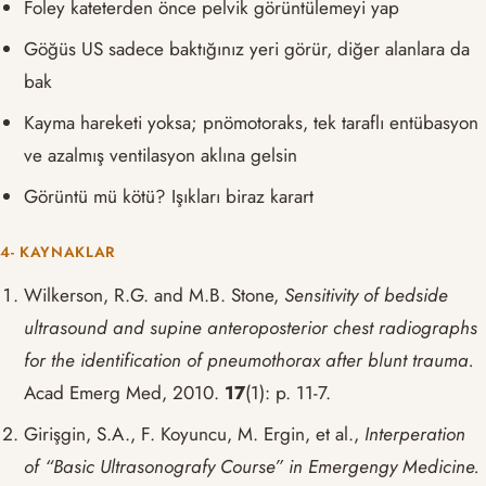
Foley kateterden önce pelvik görüntülemeyi yap
Göğüs US sadece baktığınız yeri görür, diğer alanlara da
bak
Kayma hareketi yoksa; pnömotoraks, tek taraflı entübasyon
ve azalmış ventilasyon aklına gelsin
Görüntü mü kötü? Işıkları biraz karart
4- KAYNAKLAR
Wilkerson, R.G. and M.B. Stone,
Sensitivity of bedside
ultrasound and supine anteroposterior chest radiographs
for the identification of pneumothorax after blunt trauma.
Acad Emerg Med, 2010.
17
(1): p. 11-7.
Girişgin, S.A., F. Koyuncu, M. Ergin, et al.,
Interperation
of “Basic Ultrasonografy Course” in Emergengy Medicine.