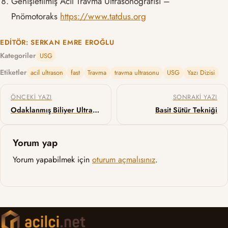
Genişletilmiş Acil Travma Ultrasonografisi –
Pnömotoraks
https://www.tatdus.org
EDITÖR: SERKAN EMRE EROĞLU
Kategoriler
USG
Etiketler
acil ultrason
fast
Travma
travma ultrasonu
USG
Yazı Dizisi
Yazı gezinmesi
ÖNCEKI YAZI
SONRAKI YAZI
Odaklanmış Biliyer Ultrasonografi
Basit Sütür Tekniği
Yorum yap
Yorum yapabilmek için
oturum açmalısınız
.