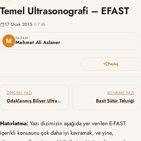
Temel Ultrasonografi – EFAST
17 Ocak 2015
·
7 dk
YAZAN
Mehmet Ali Aslaner
Paylaş
Yazı gezinmesi
ÖNCEKI YAZI
SONRAKI YAZI
Odaklanmış Biliyer Ultrasonografi
Basit Sütür Tekniği
Hatırlatma:
Yazı dizimizin aşağıda yer verilen E-FAST
içerikli konusunu çok daha iyi kavramak, ve yine,