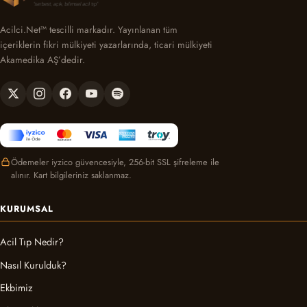
Acilci.Net™ tescilli markadır. Yayınlanan tüm
içeriklerin fikri mülkiyeti yazarlarında, ticari mülkiyeti
Akamedika AŞ’dedir.
Ödemeler iyzico güvencesiyle, 256-bit SSL şifreleme ile
alınır. Kart bilgileriniz saklanmaz.
KURUMSAL
Acil Tıp Nedir?
Nasıl Kurulduk?
Ekbimiz