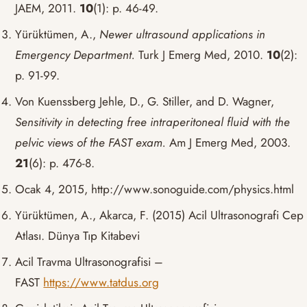
JAEM, 2011.
10
(1): p. 46-49.
Yürüktümen, A.,
Newer ultrasound applications in
Emergency Department.
Turk J Emerg Med, 2010.
10
(2):
p. 91-99.
Von Kuenssberg Jehle, D., G. Stiller, and D. Wagner,
Sensitivity in detecting free intraperitoneal fluid with the
pelvic views of the FAST exam.
Am J Emerg Med, 2003.
21
(6): p. 476-8.
Ocak 4, 2015, http://www.sonoguide.com/physics.html
Yürüktümen, A., Akarca, F. (2015) Acil Ultrasonografi Cep
Atlası. Dünya Tıp Kitabevi
Acil Travma Ultrasonografisi –
FAST
https://www.tatdus.org