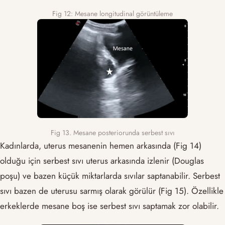
Fig 12: Mesane longitudinal görüntüleme
Fig 13. Mesane posteriorunda serbest sıvı
Kadınlarda, uterus mesanenin hemen arkasında (Fig 14)
olduğu için serbest sıvı uterus arkasında izlenir (Douglas
poşu) ve bazen küçük miktarlarda sıvılar saptanabilir. Serbest
sıvı bazen de uterusu sarmış olarak görülür (Fig 15). Özellikle
erkeklerde mesane boş ise serbest sıvı saptamak zor olabilir.