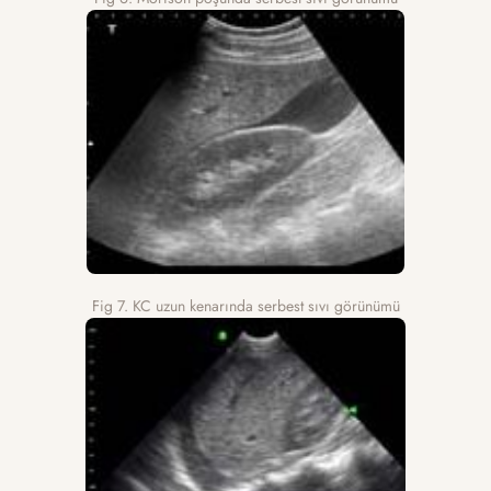
Fig 7. KC uzun kenarında serbest sıvı görünümü