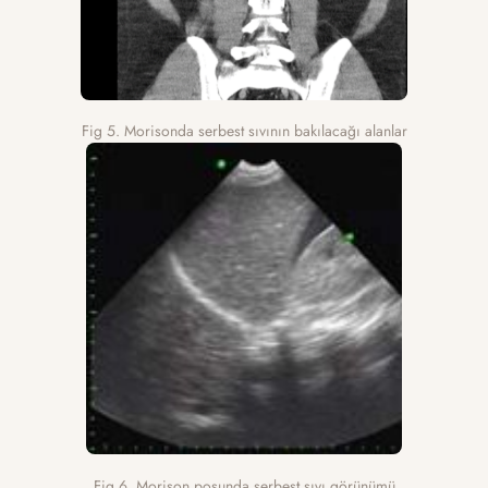
Fig 5. Morisonda serbest sıvının bakılacağı alanlar
Fig 6. Morison poşunda serbest sıvı görünümü