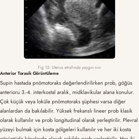
Fig 15: Uterus etrafında yaygın sıvı
Anterior Torasik Görüntüleme
Supin hastada pnömotoraks değerlendirilirken prob, göğüs
anterioru 3.-4. interkostal aralık, midklavikular alana konulur.
Çok küçük veya loküle pnömotoraks şüphesi varsa diğer
alanlardan da bakılabilir. Yüksek frekanslı lineer prob klasik
olarak kullanılır ve prob longitudinal olarak yerleştirilir. Plevral
yüzeyi bulmak için kosta gölgeleri kullanılır ve her iki kosta
görüntüde köşelerde olacak şekilde prob yerleştirilir. Her iki