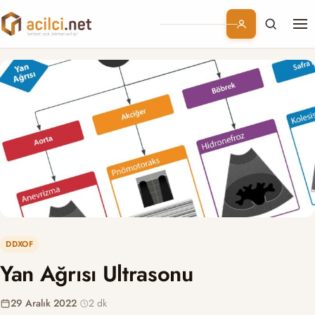
Me
Branşlar
Konular
Kurumsal
Abonelik
DDXOF
Yan Ağrısı Ultrasonu
29 Aralık 2022
·
2 dk