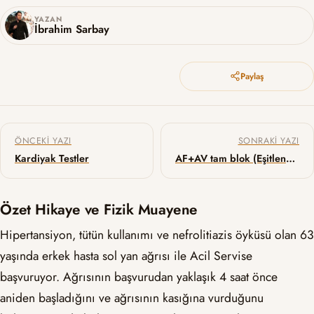
YAZAN
İbrahim Sarbay
Paylaş
Yazı gezinmesi
ÖNCEKI YAZI
SONRAKI YAZI
Kardiyak Testler
AF+AV tam blok (Eşitlenmiş AF)
Özet Hikaye ve Fizik Muayene
Hipertansiyon, tütün kullanımı ve nefrolitiazis öyküsü olan 63
yaşında erkek hasta sol yan ağrısı ile Acil Servise
başvuruyor. Ağrısının başvurudan yaklaşık 4 saat önce
aniden başladığını ve ağrısının kasığına vurduğunu