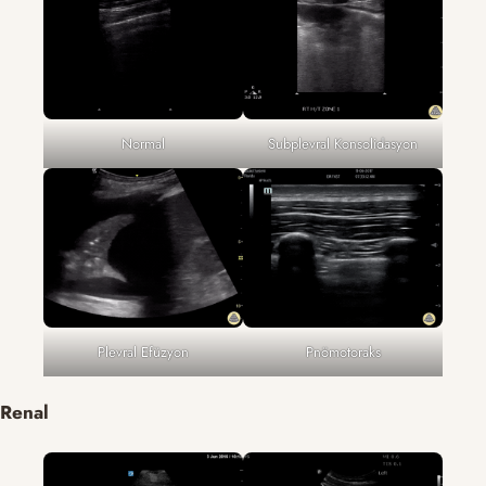
Normal
Subplevral Konsolidasyon
Plevral Efüzyon
Pnömotoraks
Renal