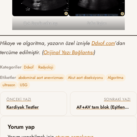
Çok Sayıda safra taşı
Safra Taşları
Hikaye ve algoritma, yazarın özel izniyle
Ddxof.com
’dan
tercüme edilmiştir. (
Orijinal Yazı Bağlantısı
)
Kategoriler
Ddxof
Radyoloji
Etiketler
abdominal aort anevrizması
Akut aort diseksiyonu
Algoritma
ultrason
USG
Yazı gezinmesi
ÖNCEKI YAZI
SONRAKI YAZI
Kardiyak Testler
AF+AV tam blok (Eşitlenmiş AF)
Yorum yap
Yorum yapabilmek için
oturum açmalısınız
.