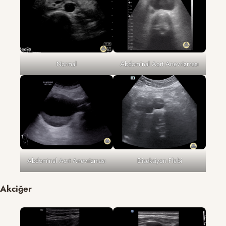
Normal
Abdominal Aort Anevrizması
Abdominal Aort Anevrizması
Diseksiyon Flebi
Akciğer