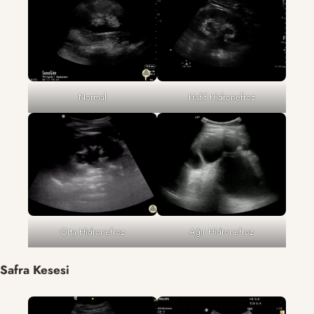
Normal
Hafif Hidronefroz
Orta Hidronefroz
Ağır Hidronefroz
Safra Kesesi