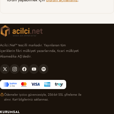
Acilci.Net™ tescilli markadır. Yayınlanan tüm
içeriklerin fikri mülkiyeti yazarlarında, ticari mülkiyeti
Akamedika AŞ’dedir.
Ödemeler iyzico güvencesiyle, 256-bit SSL şifreleme ile
alınır. Kart bilgileriniz saklanmaz.
KURUMSAL