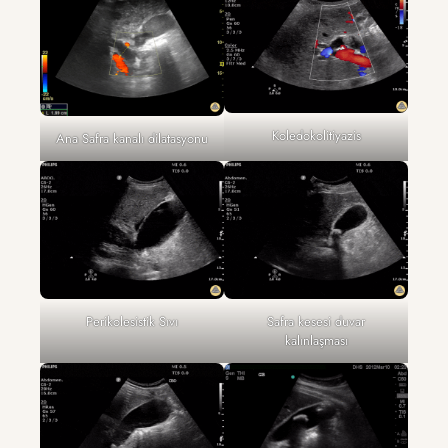
Koledokolitiyazis
Ana Safra kanalı dilatasyonu
Perikolesistik Sıvı
Safra kesesi duvar
kalınlaşması